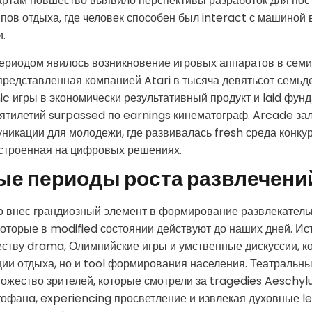
артам новшество выявило перспективы разработок для пос
пов отдыха, где человек способен был interact с машиной
.
риодом явилось возникновение игровых аппаратов в семид
редставленная компанией Atari в тысяча девятьсот семьде
ic игры в экономически результативный продукт и laid фунд
сятилетий surpassed по earnings кинематограф. Arcade за
икации для молодежи, где развивалась fresh среда конку
строенная на цифровых решениях.
е периоды роста развлечени
о внес грандиозный элемент в формирование развлекатель
которые в modified состоянии действуют до наших дней. Ис
ству drama, Олимпийские игры и умственные дискуссии, ко
ии отдыха, но и tool формирования населения. Театральны
ожество зрителей, которые смотрели за tragedies Aeschyl
офанa, experiencing просветление и извлекая духовные l