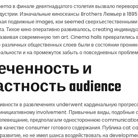
nema в финале девятнадцатого столетия вызвало переворо
устрии. Изначальные киносеансы Brothers Люмьер в 1895 
ывая подвижные images, кои seemed сверхъестественными 
та. Тихое кино оперативно развивалось, creating индивид
 развивая современную тип art. Cinema halls превратились
e различных общественных слоев были в состоянии проникн
альности и на промежуток забыть о повседневных проблем
еченность и
стность audience
ивности в развлечениях underwent кардинальную прогресс
 инициативному involvement. Привычные виды, подобные 
 телевещание, предполагали одностороннюю communication,
 качестве consumer готового содержания. Публика cat ca
развитие, но не имел шанса воздействовать на developme