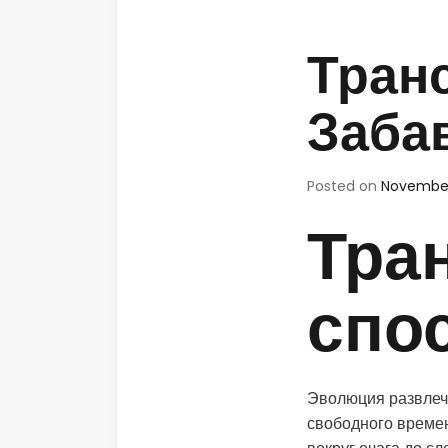
Тран
Заба
Posted on
November
Тра
спо
Эволюция развлече
свободного време