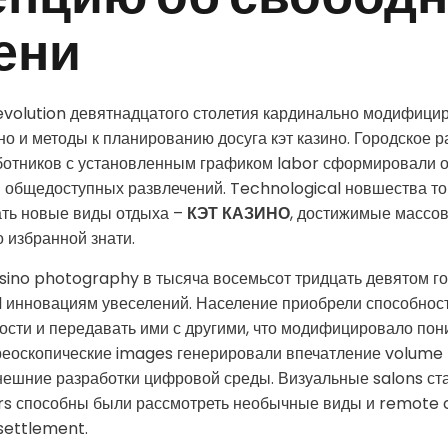
епцию об свобод
ени
volution девятнадцатого столетия кардинально модифицир
но и методы к планированию досуга кэт казино. Городское р
ботников с установленным графиком labor сформировали 
 общедоступных развлечений. Technological новшества то
ать новые виды отдыха –
КЭТ КАЗИНО
, достижимые массо
о избранной знати.
sino photography в тысяча восемьсот тридцать девятом г
l инновациям увеселений. Население приобрели способнос
ости и передавать ими с другими, что модифицировало по
реоскопические images генерировали впечатление volume 
ешние разработки цифровой среды. Визуальные salons ст
tors способны были рассмотреть необычные виды и remote c
settlement.