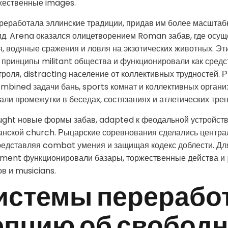
жественные images.
еработала эллинские традиции, придав им более масштаб
д. Arena оказался олицетворением Roman забав, где осущ
, водяные сражения и ловля на экзотических животных. Э
 принципы militant общества и функционировали как сред
троля, distracting население от коллективных трудностей. 
bined задачи бань, sports комнат и коллективных организ
ли промежутки в беседах, состязаниях и атлетических трен
ught новые формы забав, adapted к феодальной устройств
ианской church. Рыцарские соревнования сделались центр
редставляя combat умения и защищая кодекс доблести. Дл
nment функционировали базары, торжественные действа 
в и musicians.
системы перерабо