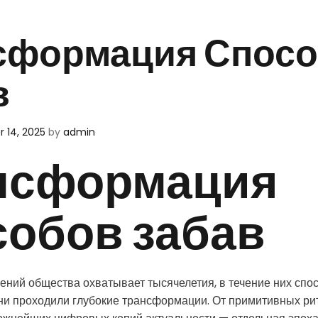
сформация Спос
в
 14, 2025
by
admin
нсформация
собов забав
ний общества охватывает тысячелетия, в течение них спо
ни проходили глубокие трансформации. От примитивных ри