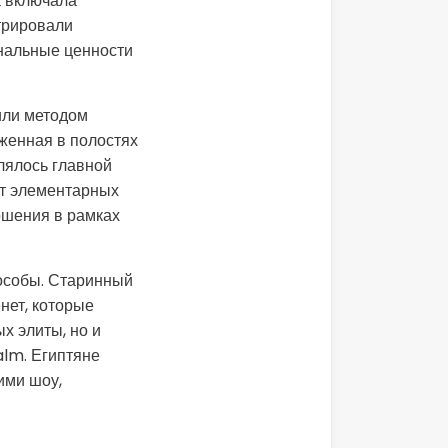
а включала
трировали
ональные ценности
или методом
женная в полостях
лялось главной
т элементарных
ошения в рамках
особы. Старинный
нет, которые
х элиты, но и
alm. Египтяне
ими шоу,