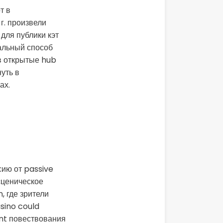
т в
г. произвели
для публики кэт
уальный способ
 в открытые hub
уть в
ах.
ию от passive
сценическое
 где зрители
sino could
nt повествования