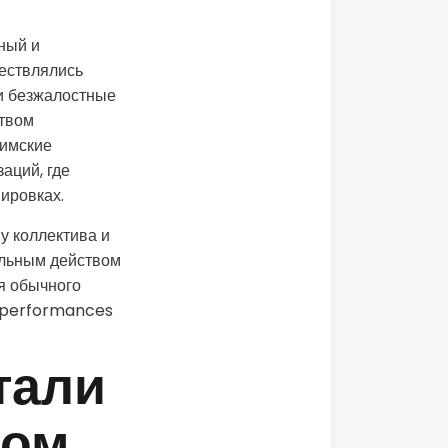
ный и
ествлялись
ти безжалостные
ством
Римские
аций, где
ировках.
у коллектива и
альным действом
я обычного
и performances
тали