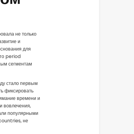
ном
овала не только
азвитие и
основания для
го period
вым сегментам
оду стало первым
ть фиксировать
нимание времени и
и вовлечения,
али популярными
ountries, не