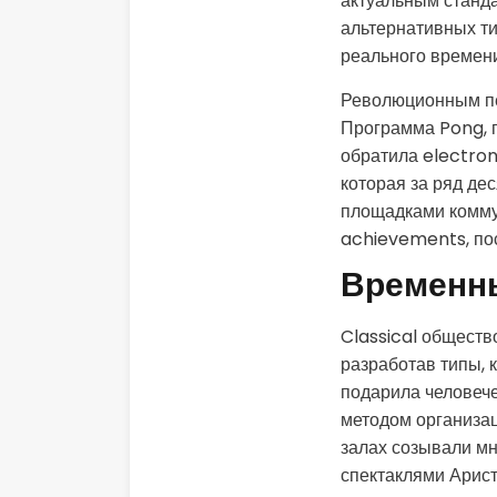
актуальным станд
альтернативных ти
реального времени
Революционным пе
Программа Pong, п
обратила electron
которая за ряд де
площадками коммун
achievements, по
Временны
Classical обществ
разработав типы, 
подарила человече
методом организац
залах созывали мн
спектаклями Арист