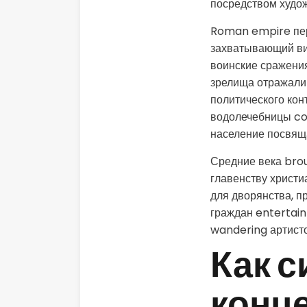
посредством худо
Roman empire пер
захватывающий ви
воинские сражения
зрелища отражали
политического кон
водолечебницы com
население посвяща
Средние века bro
главенству христ
для дворянства, п
граждан entertai
wandering артисто
Как 