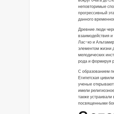
вокруг очага до с
неповторимые спо
прогрессивный эт
данного временног
Древние люди черп
взаимодействия и
Лас-ко и Альтамир
элементом жизни 
мелодических инст
рода и формируя р
С образованием п
Египетская цивили
ученые открывают 
имели религиозное
также устраивали 
посвященными бог