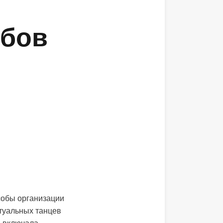
обов
собы организации
туальных танцев