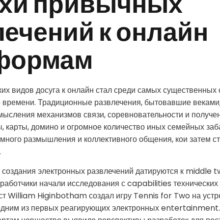
охи привычных
лечений к онлайн
формам
ких видов досуга к онлайн стал среди самых существенны
 времени. Традиционные развлечения, бытовавшие веками
ысления механизмов связи, соревновательности и получен
, карты, домино и огромное количество иных семейных заб
много размышления и коллективного общения, кои затем с
.
создания электронных развлечений датируются к middle t
работчики начали исследования с capabilities технических 
т William Higinbotham создал игру Tennis for Two на устро
одним из первых реагирующих электронных entertainment.