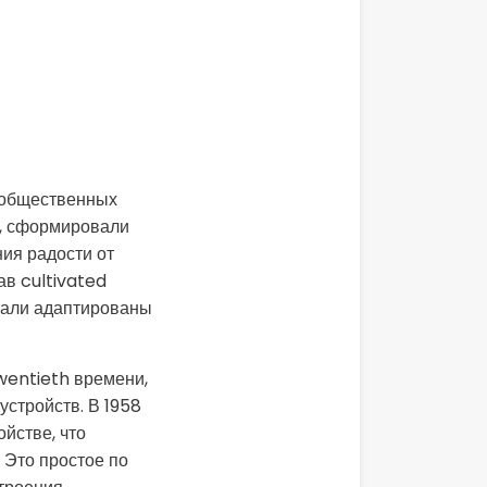
х общественных
, сформировали
ия радости от
ав cultivated
тали адаптированы
wentieth времени,
устройств. В 1958
йстве, что
 Это простое по