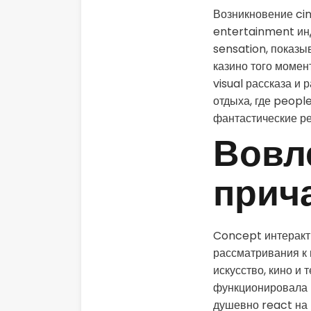
Возникновение ci
entertainment инд
sensation, показ
казино того момен
visual рассказа и
отдыха, где peopl
фантастические ре
Вовл
прича
Concept интеракт
рассматривания к
искусство, кино и
функционировала в
душевно react на 