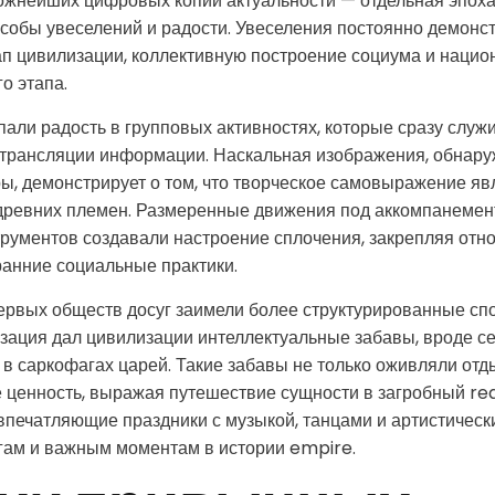
ложнейших цифровых копий актуальности — отдельная эпох
собы увеселений и радости. Увеселения постоянно демонс
ап цивилизации, коллективную построение социума и наци
о этапа.
али радость в групповых активностях, которые сразу служ
 трансляции информации. Наскальная изображения, обнару
ы, демонстрирует о том, что творческое самовыражение яв
древних племен. Размеренные движения под аккомпанемен
рументов создавали настроение сплочения, закрепляя отн
анние социальные практики.
ервых обществ досуг заимели более структурированные сп
зация дал цивилизации интеллектуальные забавы, вроде се
в саркофагах царей. Такие забавы не только оживляли отды
 ценность, выражая путешествие сущности в загробный re
впечатляющие праздники с музыкой, танцами и артистическ
ам и важным моментам в истории empire.