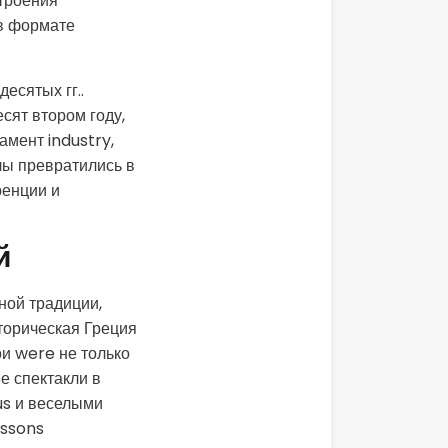
троения
 в формате
есятых гг..
сят втором году,
амент industry,
лы превратились в
ренции и
й
ной традиции,
торическая Греция
и were не только
е спектакли в
us и веселыми
essons