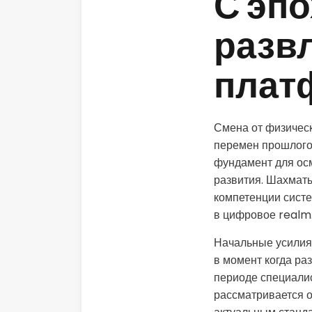
С эп
разв
плат
Смена от физичес
перемен прошлого
фундамент для осм
развития. Шахматы
компетенции систе
в цифровое realm
Начальные усилия 
в момент когда раз
периоде специалис
рассматривается 