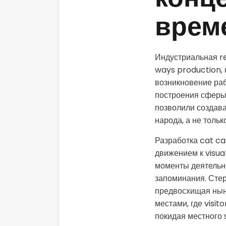
конц
врем
Индустриальная re
ways production, 
возникновение ра
построения сферы
позволили создав
народа, а не тольк
Разработка cat ca
движением к visua
моменты деятельн
запоминания. Сте
предвосхищая нын
местами, где visi
покидая местного 