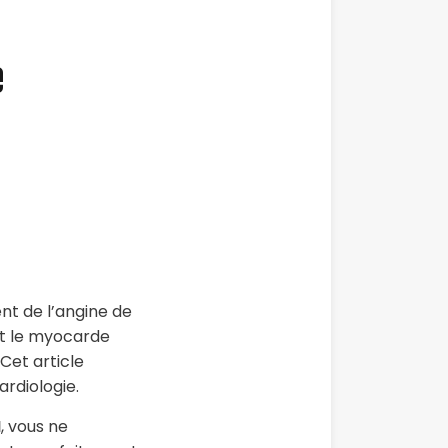
e
nt de l’angine de
nt le myocarde
Cet article
ardiologie.
M
, vous ne