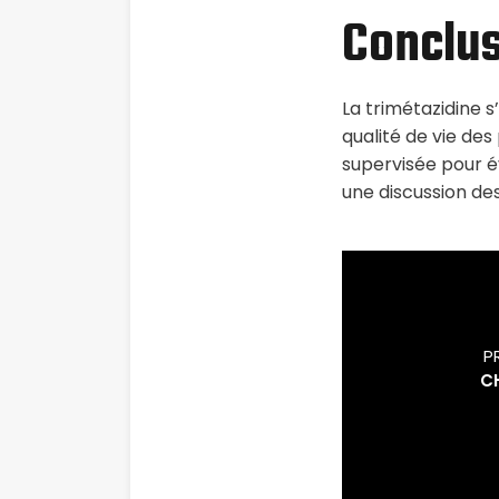
Conclu
La trimétazidine s
qualité de vie des
supervisée pour é
une discussion de
P
C