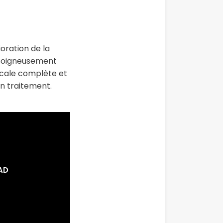
oration de la
e soigneusement
icale complète et
un traitement.
AD