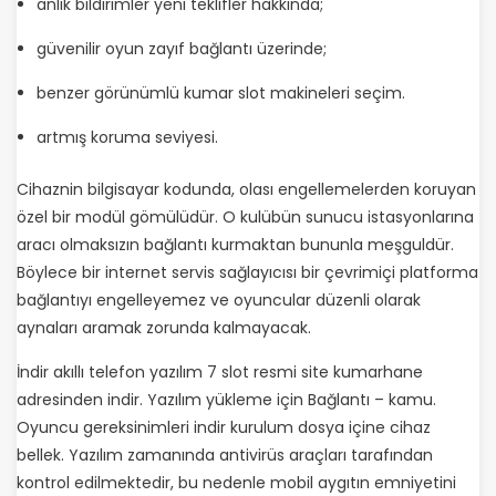
anlık bildirimler yeni teklifler hakkında;
güvenilir oyun zayıf bağlantı üzerinde;
benzer görünümlü kumar slot makineleri seçim.
artmış koruma seviyesi.
Cihaznin bilgisayar kodunda, olası engellemelerden koruyan
özel bir modül gömülüdür. O kulübün sunucu istasyonlarına
aracı olmaksızın bağlantı kurmaktan bununla meşguldür.
Böylece bir internet servis sağlayıcısı bir çevrimiçi platforma
bağlantıyı engelleyemez ve oyuncular düzenli olarak
aynaları aramak zorunda kalmayacak.
İndir akıllı telefon yazılım 7 slot resmi site kumarhane
adresinden indir. Yazılım yükleme için Bağlantı – kamu.
Oyuncu gereksinimleri indir kurulum dosya içine cihaz
bellek. Yazılım zamanında antivirüs araçları tarafından
kontrol edilmektedir, bu nedenle mobil aygıtın emniyetini