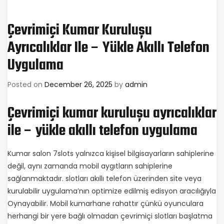
Çevrimiçi Kumar Kuruluşu
Ayrıcalıklar Ile – Yükle Akıllı Telefon
Uygulama
Posted on
December 26, 2025
by
admin
Çevrimiçi kumar kuruluşu ayrıcalıklar
ile – yükle akıllı telefon uygulama
Kumar salon 7slots yalnızca kişisel bilgisayarların sahiplerine
değil, aynı zamanda mobil aygıtların sahiplerine
sağlanmaktadır. slotları akıllı telefon üzerinden site veya
kurulabilir uygulama’nın optimize edilmiş edisyon aracılığıyla
Oynayabilir. Mobil kumarhane rahattır çünkü oyunculara
herhangi bir yere bağlı olmadan çevrimiçi slotları başlatma