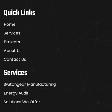
Quick Links
Home
Services
Projects
About Us
Contact Us
Services
Switchgear Manufacturing
Energy Audit
Solutions We Offer