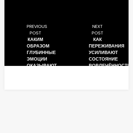
PREVIOUS
NEXT
POST
POST
КАКИМ
КАК
ОБРАЗОМ
ПЕРЕЖИВАНИЯ
ГЛУБИННЫЕ
УСИЛИВАЮТ
ЭМОЦИИ
СОСТОЯНИЕ
ОКАЗЫВАЮТ
ВОВЛЕЧЁННОСТИ
ВЛИЯНИЕ
НА
ПОСТИЖЕНИЕ
ВРЕМЕНИ