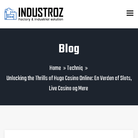
To
Blog
Home
Techniq
Unlocking the Thrills of Hugo Casino Online: En Verden af Slots,
Live Casino og Mere