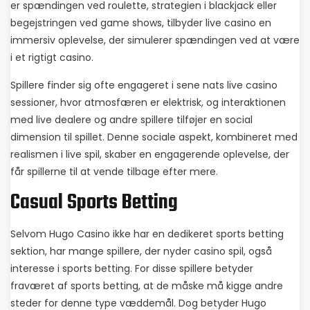
er spændingen ved roulette, strategien i blackjack eller
begejstringen ved game shows, tilbyder live casino en
immersiv oplevelse, der simulerer spændingen ved at være
i et rigtigt casino.
Spillere finder sig ofte engageret i sene nats live casino
sessioner, hvor atmosfæren er elektrisk, og interaktionen
med live dealere og andre spillere tilføjer en social
dimension til spillet. Denne sociale aspekt, kombineret med
realismen i live spil, skaber en engagerende oplevelse, der
får spillerne til at vende tilbage efter mere.
Casual Sports Betting
Selvom Hugo Casino ikke har en dedikeret sports betting
sektion, har mange spillere, der nyder casino spil, også
interesse i sports betting. For disse spillere betyder
fraværet af sports betting, at de måske må kigge andre
steder for denne type væddemål. Dog betyder Hugo