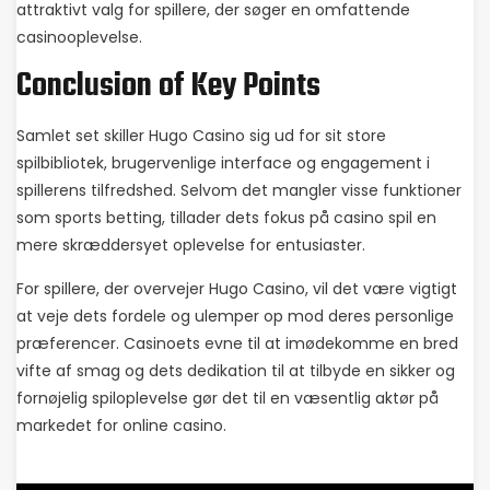
attraktivt valg for spillere, der søger en omfattende
casinooplevelse.
Conclusion of Key Points
Samlet set skiller Hugo Casino sig ud for sit store
spilbibliotek, brugervenlige interface og engagement i
spillerens tilfredshed. Selvom det mangler visse funktioner
som sports betting, tillader dets fokus på casino spil en
mere skræddersyet oplevelse for entusiaster.
For spillere, der overvejer Hugo Casino, vil det være vigtigt
at veje dets fordele og ulemper op mod deres personlige
præferencer. Casinoets evne til at imødekomme en bred
vifte af smag og dets dedikation til at tilbyde en sikker og
fornøjelig spiloplevelse gør det til en væsentlig aktør på
markedet for online casino.