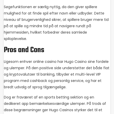
Søgefunktionen er særlig nyttig, da den giver spillere
mulighed for at finde spil efter navn eller udbyder. Dette
niveau af brugervenlighed sikrer, at spillere bruger mere tid
på at spille og mindre tid på at navigere rundt på
hjemmesiden, hvilket forbedrer deres samlede
spiloplevelse.
Pros and Cons
Ligesom enhver online casino har Hugo Casino sine fordele
og ulemper. På den positive side understøtter det både fiat
og kryptovalutaer til banking, tilbyder et multi-level VIP
program med cashback og personlig service, og har et
bredt udvalg af sprog tilgængelige.
Dog er fraværet af en sports betting sektion og en
dedikeret app bemærkelsesværdige ulemper. På trods af
disse begrænsninger gør Hugo Casinos styrker det til et