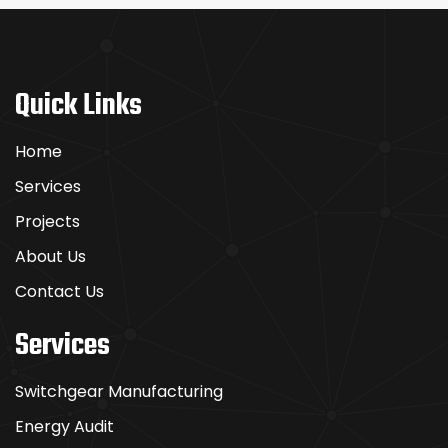
Quick Links
Home
Services
Projects
About Us
Contact Us
Services
Switchgear Manufacturing
Energy Audit