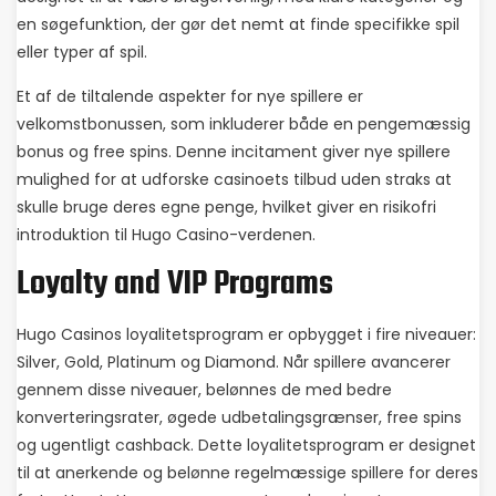
en søgefunktion, der gør det nemt at finde specifikke spil
eller typer af spil.
Et af de tiltalende aspekter for nye spillere er
velkomstbonussen, som inkluderer både en pengemæssig
bonus og free spins. Denne incitament giver nye spillere
mulighed for at udforske casinoets tilbud uden straks at
skulle bruge deres egne penge, hvilket giver en risikofri
introduktion til Hugo Casino-verdenen.
Loyalty and VIP Programs
Hugo Casinos loyalitetsprogram er opbygget i fire niveauer:
Silver, Gold, Platinum og Diamond. Når spillere avancerer
gennem disse niveauer, belønnes de med bedre
konverteringsrater, øgede udbetalingsgrænser, free spins
og ugentligt cashback. Dette loyalitetsprogram er designet
til at anerkende og belønne regelmæssige spillere for deres