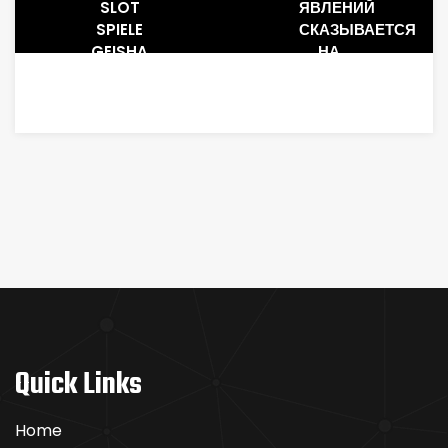
SLOT
ЯВЛЕНИЙ
SPIELE
СКАЗЫВАЕТСЯ
GEISHA
НА
KOSTENLOSE
ИНТЕРЕС
SPINS
KEINE
EINZAHLUNG
REACTOONZ
SMARTPHONE
FÜR
JEDES
400
EUROLETTEN:
XIAOMI
POCO
X7 PRO
PROBE
Quick Links
Home