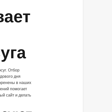
вает
уга
суг. Отбор
удового дня
коренены в наших
ений помогает
й сайт и делать