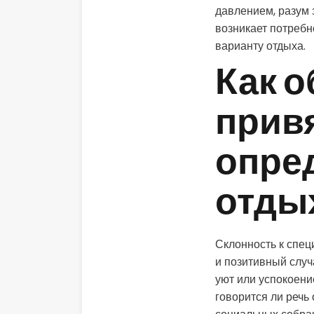
давлением, разум 
возникает потребн
варианту отдыха.
Как о
прив
опре
отды
Склонность к спе
и позитивный случ
уют или успокоени
говорится ли речь