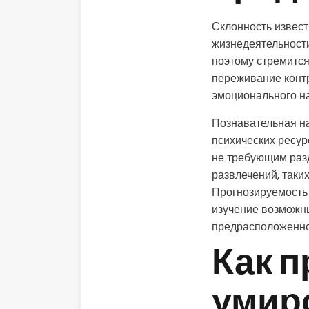
Склонность извес
жизнедеятельности
поэтому стремитс
переживание конт
эмоционального н
Познавательная н
психических ресур
не требующим разд
развлечений, таки
Прогнозируемость 
изучение возможн
предрасположеннос
Как 
умир