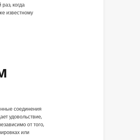
раз, когда
уже известному
м
енные соединения
ает удовольствие,
езависимо от того,
нировках или