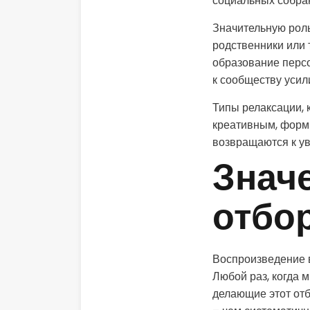
социальных собра
Значительную роль
родственники или 
образование перс
к сообществу уси
Типы релаксации, 
креативным, форми
возвращаются к ув
Знач
отбор
Воспроизведение 
Любой раз, когда 
делающие этот отб