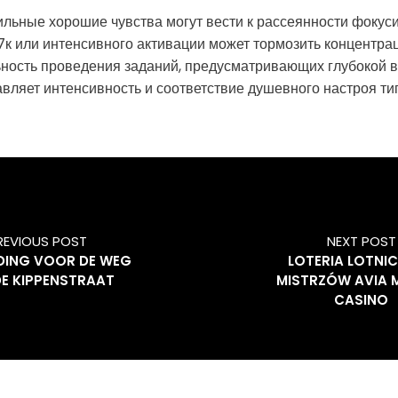
льные хорошие чувства могут вести к рассеянности фокуси
7к или интенсивного активации может тормозить концентра
ьность проведения заданий, предусматривающих глубокой 
вляет интенсивность и соответствие душевного настроя т
REVIOUS POST
NEXT POST
JDING VOOR DE WEG
LOTERIA LOTNI
DE KIPPENSTRAAT
MISTRZÓW AVIA 
CASINO