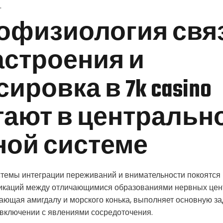
.
офизиология связ
астроения и
ировка в 7k casino
тают в центральн
ной системе
темы интеграции переживаний и внимательности покоятся 
икаций между отличающимися образованиями нервных цен
ающая амигдалу и морского конька, выполняет основную за
 включении с явлениями сосредоточения.