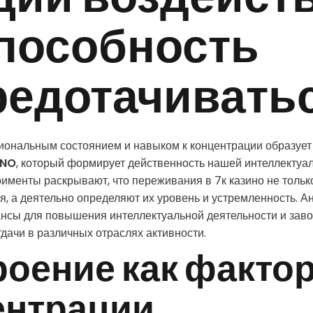
ции воздейст
способность
редотачивать
иональным состоянием и навыком к концентрации образуе
INO
, который формирует действенность нашей интеллектуал
именты раскрывают, что переживания в 7к казино не толь
, а деятельно определяют их уровень и устремленность. Ан
ансы для повышения интеллектуальной деятельности и зав
тдачи в различных отраслях активности.
роение как факто
ентрации