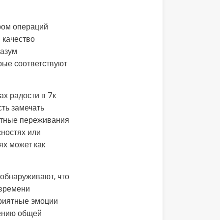
ром операций
 качество
разум
рые соответствуют
ах радости в 7к
ть замечать
ятные переживания
сностях или
ях может как
обнаруживают, что
 времени
приятные эмоции
щению общей