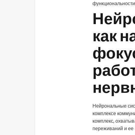
функциональности
Нейр
как н
фокус
рабо
нерв
Нейрональные сис
комплексе коммун
комплекс, охватыв
переживаний и ее