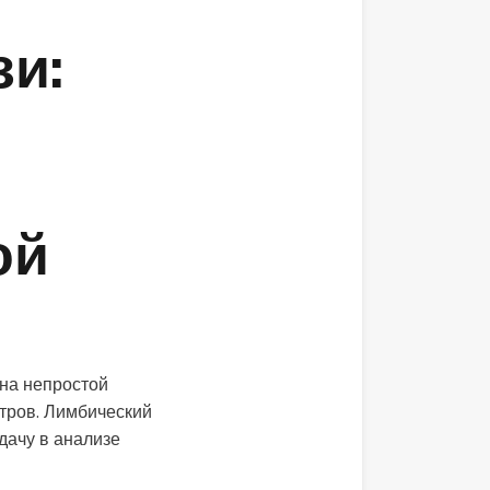
и:
ой
на непростой
тров. Лимбический
дачу в анализе