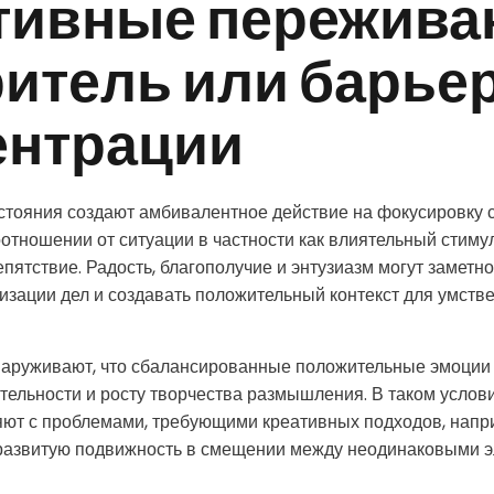
тивные пережива
итель или барье
ентрации
стояния создают амбивалентное действие на фокусировку 
отношении от ситуации в частности как влиятельный стимул
епятствие. Радость, благополучие и энтузиазм могут замет
изации дел и создавать положительный контекст для умств
аруживают, что сбалансированные положительные эмоции
тельности и росту творчества размышления. В таком усло
т с проблемами, требующими креативных подходов, наприм
развитую подвижность в смещении между неодинаковыми 