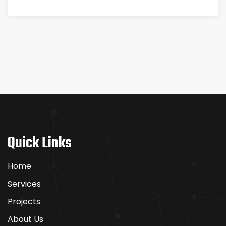
Quick Links
Home
Services
Projects
About Us