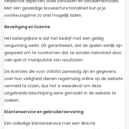
verplichte aspecten zoals bonussen en betaalmethodes.
Met een geweldige browserfunctionaliteit kun je je
voorkeursgame zo snel mogelijk laden.
Beveiliging en licentie
Het belangrijkste is dat het bedrijf met een geldig
vergunning werkt. Dit garantiseert, dat de spelen eerlijk zijn
gespeeld om te voorkomen dat ze worden beïnvloed door
vals spel of manipulatie van resultaten.
De licenties die voor Voltslot aanwezig zijn en gegevens
over hun veiligheid dienen regelmatig online op de website
vermeld te staan, dus het is waardevol om deze
uitgebreide beschrijving eens gemaakt in de website te
zoeken.
Klantenservice en gebruikerservaring
Een volledige klantenservice met een directe