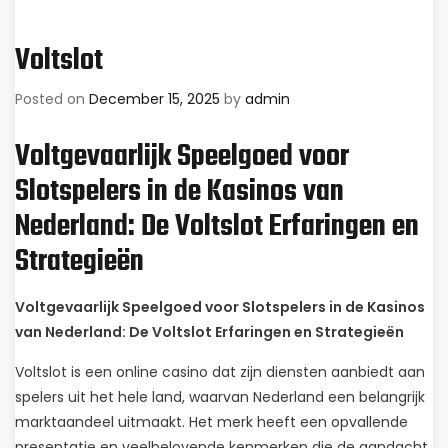
Voltslot
Posted on
December 15, 2025
by
admin
Voltgevaarlijk Speelgoed voor
Slotspelers in de Kasinos van
Nederland: De Voltslot Erfaringen en
Strategieën
Voltgevaarlijk Speelgoed voor Slotspelers in de Kasinos
van Nederland: De Voltslot Erfaringen en Strategieën
Voltslot is een online casino dat zijn diensten aanbiedt aan
spelers uit het hele land, waarvan Nederland een belangrijk
marktaandeel uitmaakt. Het merk heeft een opvallende
presentatie en veelbelovende kenmerken die de aandacht