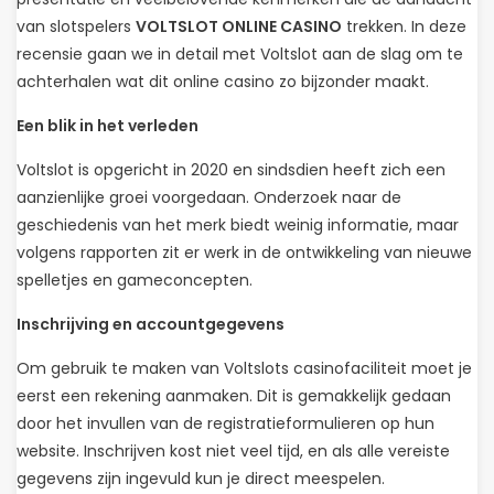
van slotspelers
VOLTSLOT ONLINE CASINO
trekken. In deze
recensie gaan we in detail met Voltslot aan de slag om te
achterhalen wat dit online casino zo bijzonder maakt.
Een blik in het verleden
Voltslot is opgericht in 2020 en sindsdien heeft zich een
aanzienlijke groei voorgedaan. Onderzoek naar de
geschiedenis van het merk biedt weinig informatie, maar
volgens rapporten zit er werk in de ontwikkeling van nieuwe
spelletjes en gameconcepten.
Inschrijving en accountgegevens
Om gebruik te maken van Voltslots casinofaciliteit moet je
eerst een rekening aanmaken. Dit is gemakkelijk gedaan
door het invullen van de registratieformulieren op hun
website. Inschrijven kost niet veel tijd, en als alle vereiste
gegevens zijn ingevuld kun je direct meespelen.