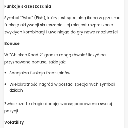
Funkcje skrzeszczania
Symbol "Ryba" (Fish), który jest specjalną ikoną w grze, ma
funkcję aktywacji skrzeszania. Jej rolą jest rozpraszanie
zwykłych kombinacji i uwalniając do gry nowe możliwości.
Bonuse
W "Chicken Road 2" gracze mogą również liczyć na
przyznawane bonuse, takie jak:
Specjalna funkcja free-spinów
Wielokrotność nagród w postaci specjalnych symboli
dzikich
Zwłaszcza te drugie dodają szansę poprawienia swojej
pozycji.
Volatility