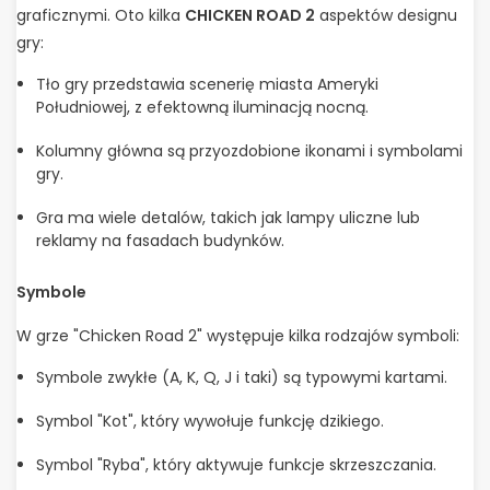
graficznymi. Oto kilka
CHICKEN ROAD 2
aspektów designu
gry:
Tło gry przedstawia scenerię miasta Ameryki
Południowej, z efektowną iluminacją nocną.
Kolumny główna są przyozdobione ikonami i symbolami
gry.
Gra ma wiele detalów, takich jak lampy uliczne lub
reklamy na fasadach budynków.
Symbole
W grze "Chicken Road 2" występuje kilka rodzajów symboli:
Symbole zwykłe (A, K, Q, J i taki) są typowymi kartami.
Symbol "Kot", który wywołuje funkcję dzikiego.
Symbol "Ryba", który aktywuje funkcje skrzeszczania.