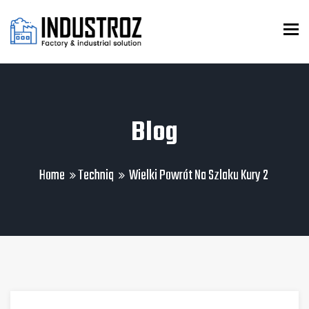
To
Blog
Home
Techniq
Wielki Powrót Na Szlaku Kury 2