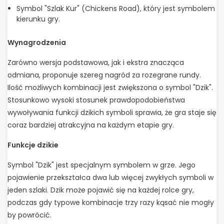
Symbol "Szlak Kur" (Chickens Road), który jest symbolem
kierunku gry.
Wynagrodzenia
Zarówno wersja podstawowa, jak i ekstra znacząca
odmiana, proponuje szereg nagród za rozegrane rundy.
Ilość możliwych kombinacji jest zwiększona o symbol "Dzik".
Stosunkowo wysoki stosunek prawdopodobieństwa
wywoływania funkcji dzikich symboli sprawia, że gra staje się
coraz bardziej atrakcyjna na każdym etapie gry.
Funkcje dzikie
Symbol "Dzik" jest specjalnym symbolem w grze. Jego
pojawienie przekształca dwa lub więcej zwykłych symboli w
jeden szlaki. Dzik może pojawić się na każdej rolce gry,
podczas gdy typowe kombinacje trzy razy kąsać nie mogły
by powrócić.