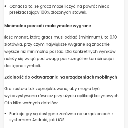
Oznacza to, że gracz może liczyć na powrót nieco
przekraczający 100% złożonych stawek.
Minimalna postać i maksymalne wygrane
Ilość monet, którą gracz musi oddać (minimum), to 0.10
złotówka, przy czym największe wygrane są znacznie
większe niż minimalna postać. Dla konkretnych wyników
należy się wziąć pod uwagę poszczególne kombinacje i
dostępne symboli.
Zdolność do odtwarzania na urządzeniach mobilnych
Gra została tak zaprojektowana, aby mogła być
wykorzystywana również przy użyciu aplikacji kasynowych.
Oto kilka ważnych detalów:
Funkcje gry są dostępne zarówno na urządzeniach z
systemem Android, jak i iOS.