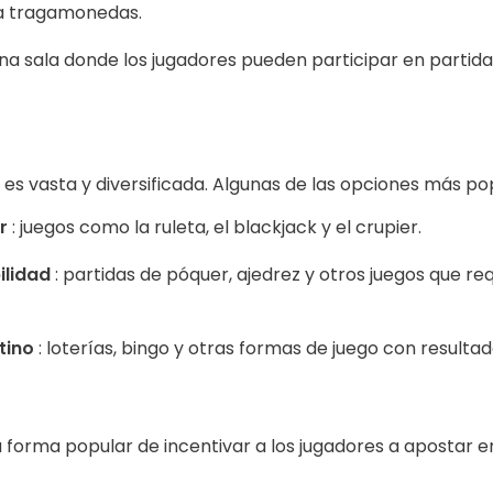
a tragamonedas.
una sala donde los jugadores pueden participar en partid
 es vasta y diversificada. Algunas de las opciones más po
ar
: juegos como la ruleta, el blackjack y el crupier.
ilidad
: partidas de póquer, ajedrez y otros juegos que re
tino
: loterías, bingo y otras formas de juego con resultad
 forma popular de incentivar a los jugadores a apostar en