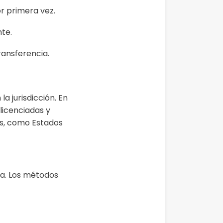
or primera vez.
te.
ransferencia.
a jurisdicción. En
licenciadas y
es, como Estados
ea. Los métodos