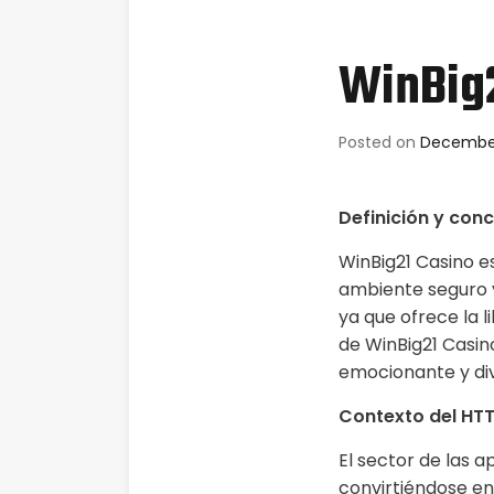
WinBig
Posted on
December
Definición y con
WinBig21 Casino e
ambiente seguro y
ya que ofrece la l
de WinBig21 Casin
emocionante y div
Contexto del
HTT
El sector de las a
convirtiéndose en 