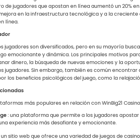
ro de jugadores que apostan en línea aumentó un 20% en 
 mejora en la infraestructura tecnológica y a la crecien
n línea.
ador
os jugadores son diversificados, pero en su mayoría busca
ego emocionante y dinámica. Los principales motivos par
anar dinero, la búsqueda de nuevas emociones y la oport
ros jugadores. Sin embargo, también es común encontrar 
or los beneficios psicológicos del juego, como la relajación 
acionadas
ataformas más populares en relación con WinBig21 Casino
nge
: una plataforma que permite a los jugadores apostar 
 una experiencia más desafiante y emocionante.
: un sitio web que ofrece una variedad de juegos de casino