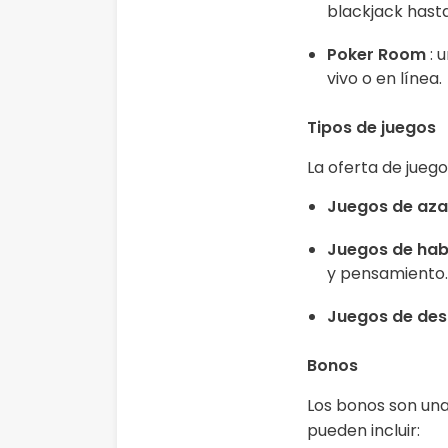
blackjack hast
Poker Room
: 
vivo o en línea.
Tipos de juegos
La oferta de juego
Juegos de az
Juegos de hab
y pensamiento.
Juegos de des
Bonos
Los bonos son una
pueden incluir: