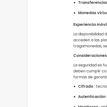
Transferencia
Monedas virtu
Experiencia móvi
La disponibilidad
acceden a las pla
tragamonedas, se 
Consideraciones
La seguridad es f
deben cumplir con
formas de garanti
Cifrado
: tecn
Autenticación
Monitoreo
: si