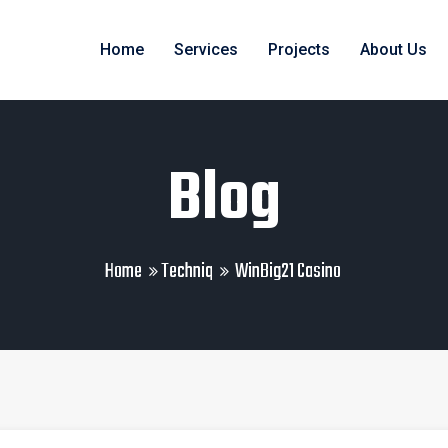
Home
Services
Projects
About Us
Blog
Home
Techniq
WinBig21 Casino