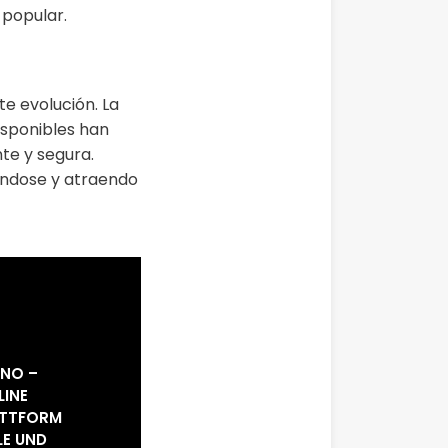
 popular.
e evolución. La
isponibles han
te y segura.
iéndose y atraendo
INO –
INE
ATTFORM
LE UND