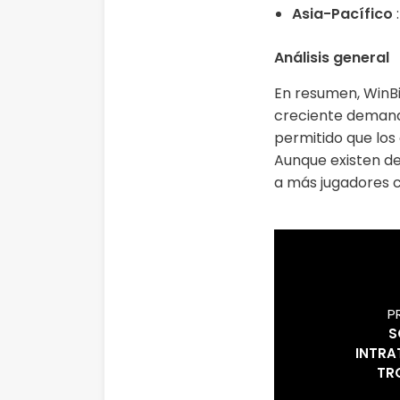
Asia-Pacífico
Análisis general
En resumen, WinBi
creciente demanda
permitido que los
Aunque existen de
a más jugadores 
P
S
INTRA
TR