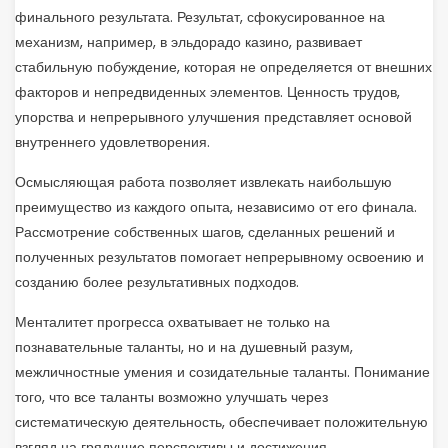
финального результата. Результат, сфокусированное на
механизм, например, в эльдорадо казино, развивает
стабильную побуждение, которая не определяется от внешних
факторов и непредвиденных элементов. Ценность трудов,
упорства и непрерывного улучшения представляет основой
внутреннего удовлетворения.
Осмысляющая работа позволяет извлекать наибольшую
преимущество из каждого опыта, независимо от его финала.
Рассмотрение собственных шагов, сделанных решений и
полученных результатов помогает непрерывному освоению и
созданию более результативных подходов.
Менталитет прогресса охватывает не только на
познавательные таланты, но и на душевный разум,
межличностные умения и созидательные таланты. Понимание
того, что все таланты возможно улучшать через
систематическую деятельность, обеспечивает положительную
взгляд на грядущие перспективы и достижения.