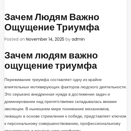
Зачем Людям Важно
Ощущение Триумфа
Posted on
November 14, 2025
by
admin
Зачем людям важно
ощущение триумфа
Переживание триумфа составляет одну из крайне
влиятельных мотивирующих факторов людского деятельности.
Это серьезно внедренная нужда в достижении задач и
доминировании над препятствиями складывалась веками
эволюции. В нынешнем мире понимание механизмов,
лежащих в основе стремления к победе, представляет ключом
к персональному совершенствованию, профессиональному
становлению и ментальному комфорту.