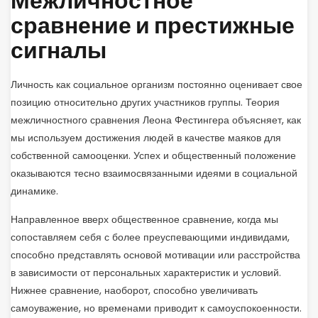
Межличностное
сравнение и престижные
сигналы
Личность как социальное организм постоянно оценивает свое
позицию относительно других участников группы. Теория
межличностного сравнения Леона Фестингера объясняет, как
мы используем достижения людей в качестве маяков для
собственной самооценки. Успех и общественный положение
оказываются тесно взаимосвязанными идеями в социальной
динамике.
Направленное вверх общественное сравнение, когда мы
сопоставляем себя с более преуспевающими индивидами,
способно представлять основой мотивации или расстройства
в зависимости от персональных характеристик и условий.
Нижнее сравнение, наоборот, способно увеличивать
самоуважение, но временами приводит к самоуспокоенности.