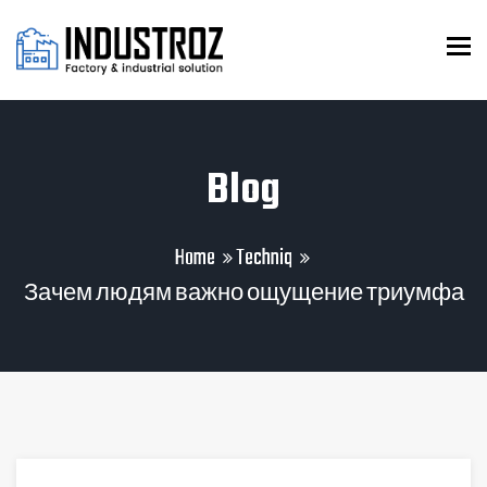
To
Blog
Home
Techniq
Зачем людям важно ощущение триумфа