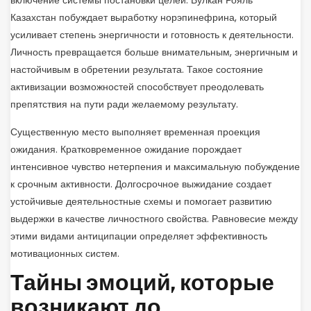
включение системы постановки целей. Вулкан Рояль
Казахстан побуждает выработку норэпинефрина, который
усиливает степень энергичности и готовность к деятельности.
Личность превращается больше внимательным, энергичным и
настойчивым в обретении результата. Такое состояние
активизации возможностей способствует преодолевать
препятствия на пути ради желаемому результату.
Существенную место выполняет временная проекция
ожидания. Кратковременное ожидание порождает
интенсивное чувство нетерпения и максимальную побуждение
к срочным активности. Долгосрочное выжидание создает
устойчивые деятельностные схемы и помогает развитию
выдержки в качестве личностного свойства. Равновесие между
этими видами антиципации определяет эффективность
мотивационных систем.
Тайны эмоций, которые
возникают до