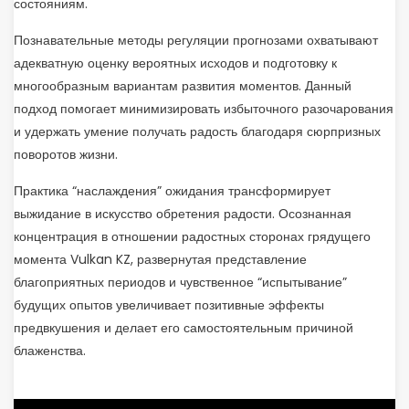
состояниям.
Познавательные методы регуляции прогнозами охватывают
адекватную оценку вероятных исходов и подготовку к
многообразным вариантам развития моментов. Данный
подход помогает минимизировать избыточного разочарования
и удержать умение получать радость благодаря сюрпризных
поворотов жизни.
Практика “наслаждения” ожидания трансформирует
выжидание в искусство обретения радости. Осознанная
концентрация в отношении радостных сторонах грядущего
момента Vulkan KZ, развернутая представление
благоприятных периодов и чувственное “испытывание”
будущих опытов увеличивает позитивные эффекты
предвкушения и делает его самостоятельным причиной
блаженства.