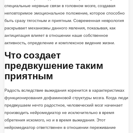
специальные нервные связи в головном мозге, создавая
неповторимое эмоциональное положение, которое способно
быть сразу тягостным и приятным. Современная неврология
раскрывает механизмы данного явления, показывая, как
антиципация влияет в отношении наше собственное
активность, определение и комплексное видение жизни.
Что создает
предвкушение таким
приятным
Радость вследствие выжидания коренится в характеристиках
функционирования дофаминовой структуры мозга. Когда люди
предвкушаем нечто радостное, человеческий мозг начинает
производить нейромедиатор не исключительно в время
обретения искомого, но и в время выжидания. Этот
нейромедиатор ответственен в отношении переживание