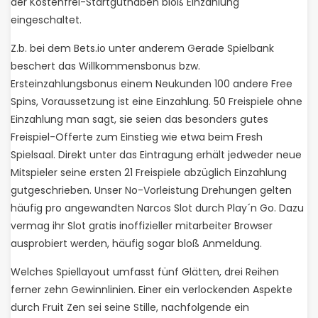
der Kostenfrei-Startguthaben bloß Einzahlung
eingeschaltet.
Z.b. bei dem Bets.io unter anderem Gerade Spielbank
beschert das Willkommensbonus bzw.
Ersteinzahlungsbonus einem Neukunden 100 andere Free
Spins, Voraussetzung ist eine Einzahlung. 50 Freispiele ohne
Einzahlung man sagt, sie seien das besonders gutes
Freispiel-Offerte zum Einstieg wie etwa beim Fresh
Spielsaal. Direkt unter das Eintragung erhält jedweder neue
Mitspieler seine ersten 21 Freispiele abzüglich Einzahlung
gutgeschrieben. Unser No-Vorleistung Drehungen gelten
häufig pro angewandten Narcos Slot durch Play´n Go. Dazu
vermag ihr Slot gratis inoffizieller mitarbeiter Browser
ausprobiert werden, häufig sogar bloß Anmeldung.
Welches Spiellayout umfasst fünf Glätten, drei Reihen
ferner zehn Gewinnlinien. Einer ein verlockenden Aspekte
durch Fruit Zen sei seine Stille, nachfolgende ein