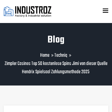
To
Blog
Home
Techniq
Zimpler Casinos Top 50 kostenlose Spins Jimi von dieser Quelle
Hendrix Spielsaal Zahlungsmethode 2025