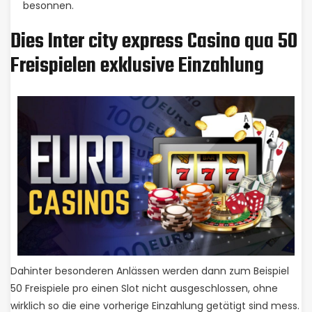
besonnen.
Dies Inter city express Casino qua 50
Freispielen exklusive Einzahlung
Dahinter besonderen Anlässen werden dann zum Beispiel
50 Freispiele pro einen Slot nicht ausgeschlossen, ohne
wirklich so die eine vorherige Einzahlung getätigt sind mess.