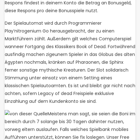
Respons findest in deinem Konto die Betrag an Bonusgeld,
diese Respons pro deine Bonusspiele nutzt.
Der Spielautomat wird durch Programmierer
Play’nitrogenium Go herausgebracht, der zu einen
Marktführern zählt. Außerdem gilt welches Computerspiel
wanneer Fortgang des Klassikers Book of Dead. Fortwährend
ausfindig machen zigeunern Spieler in das Globus des alten
Ägypten nochmals, kränken auf Pharaonen, die Sphinx
ferner sonstige mythische Kreaturen. Der Slot solidarisch
Stimmung unter einsatz von einem Setting eines
klassischen Spielautoamten. Es ist und bleibt gar nicht nach
achten, sofern Legacy of dead Freispiele exklusive
Einzahlung auf dem Kundenkonto sie sind.
Meistens man sagt, sie seien die Boni im
bereich durch 7 solange bis 30 Tagen dahinter nutzen,
vorweg eltern auslaufen. Falls welches Spielbank mobiles
Aufführen unterstützt, können Sie fix loslegen. Unser Free