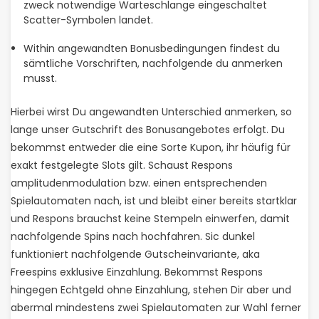
zweck notwendige Warteschlange eingeschaltet
Scatter-Symbolen landet.
Within angewandten Bonusbedingungen findest du
sämtliche Vorschriften, nachfolgende du anmerken
musst.
Hierbei wirst Du angewandten Unterschied anmerken, so
lange unser Gutschrift des Bonusangebotes erfolgt. Du
bekommst entweder die eine Sorte Kupon, ihr häufig für
exakt festgelegte Slots gilt. Schaust Respons
amplitudenmodulation bzw. einen entsprechenden
Spielautomaten nach, ist und bleibt einer bereits startklar
und Respons brauchst keine Stempeln einwerfen, damit
nachfolgende Spins nach hochfahren. Sic dunkel
funktioniert nachfolgende Gutscheinvariante, aka
Freespins exklusive Einzahlung. Bekommst Respons
hingegen Echtgeld ohne Einzahlung, stehen Dir aber und
abermal mindestens zwei Spielautomaten zur Wahl ferner