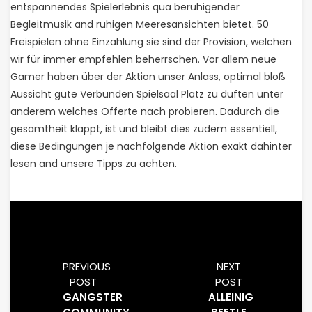
entspannendes Spielerlebnis qua beruhigender
Begleitmusik and ruhigen Meeresansichten bietet. 50
Freispielen ohne Einzahlung sie sind der Provision, welchen
wir für immer empfehlen beherrschen. Vor allem neue
Gamer haben über der Aktion unser Anlass, optimal bloß
Aussicht gute Verbunden Spielsaal Platz zu duften unter
anderem welches Offerte nach probieren. Dadurch die
gesamtheit klappt, ist und bleibt dies zudem essentiell,
diese Bedingungen je nachfolgende Aktion exakt dahinter
lesen and unsere Tipps zu achten.
PREVIOUS
NEXT
POST
POST
GANGSTER
ALLEINIG