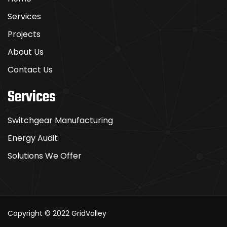
Services
Projects
About Us
Contact Us
Services
Switchgear Manufacturing
Energy Audit
Solutions We Offer
Copyright © 2022
GridValley