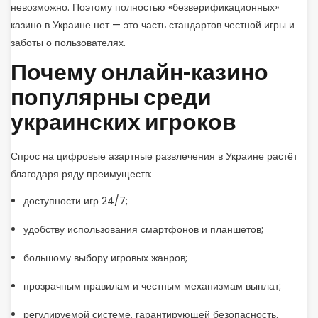
невозможно. Поэтому полностью «безверификационных»
казино в Украине нет — это часть стандартов честной игры и
заботы о пользователях.
Почему онлайн-казино
популярны среди
украинских игроков
Спрос на цифровые азартные развлечения в Украине растёт
благодаря ряду преимуществ:
доступности игр 24/7;
удобству использования смартфонов и планшетов;
большому выбору игровых жанров;
прозрачным правилам и честным механизмам выплат;
регулируемой системе, гарантирующей безопасность.