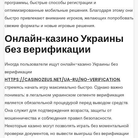
программы, быстрые способы регистрации и
оптимизированные мобильные решения. Благодаря этому они
быстро привлекают внимание игроков, желающих попробовать
свежие форматы и новые игровые решения.
Онлайн-казино Украины
без верификации
Иногда пользователи ищут онлайн-казино Украины без
верификации
HTTPS://CASINOZEUS.NET/UA-RU/NO-VERIFICATION
,
стремясь начать игру максимально быстро. Однако важно
понимать: в легальном украинском сегменте верификация
является обязательной процедурой перед выводом средств.
Она служит для подтверждения возраста, защиты от
мошенничества и соблюдения правил безопасности.
Некоторые казино могут позволять играть без моментальной
проверки документов, но вывести выигрыш без верификации