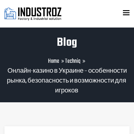
To
Blog
Home
Techniq
Онлайн-казино в Украине – особенности
рынка, безопасность и возможности для
игроков