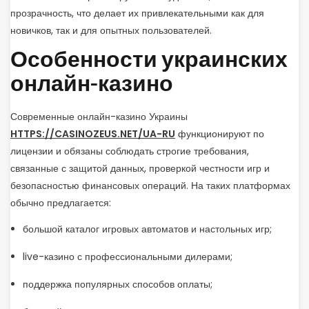
прозрачность, что делает их привлекательными как для
новичков, так и для опытных пользователей.
Особенности украинских
онлайн-казино
Современные онлайн-казино Украины
HTTPS://CASINOZEUS.NET/UA-RU
функционируют по
лицензии и обязаны соблюдать строгие требования,
связанные с защитой данных, проверкой честности игр и
безопасностью финансовых операций. На таких платформах
обычно предлагается:
большой каталог игровых автоматов и настольных игр;
live-казино с профессиональными дилерами;
поддержка популярных способов оплаты;