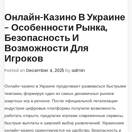
Онлайн-Казино В Украине
– Особенности Рынка,
Безопасность И
Возможности Для
Игроков
Posted on
December 4, 2025
by
admin
Онлайн-казино в Украине продолжают развиваться быстрыми
темпами, формируя один из самых динамичных рынков
азартных игр в регионе. После официальной легализации
индустрии цифровые платформы получили возможность
работать открыто, предлагая игрокам современные сервисы,
быстрые выплаты и широкий выбор развлечений. Украинские
онлайн-казино ориентируются на удобство, безопасность и