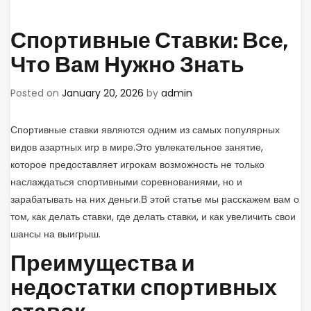
Спортивные Ставки: Все,
Что Вам Нужно Знать
Posted on
January 20, 2026
by
admin
Спортивные ставки являются одним из самых популярных
видов азартных игр в мире.Это увлекательное занятие,
которое предоставляет игрокам возможность не только
наслаждаться спортивными соревнованиями, но и
зарабатывать на них деньги.В этой статье мы расскажем вам о
том, как делать ставки, где делать ставки, и как увеличить свои
шансы на выигрыш.
Преимущества и
недостатки спортивных