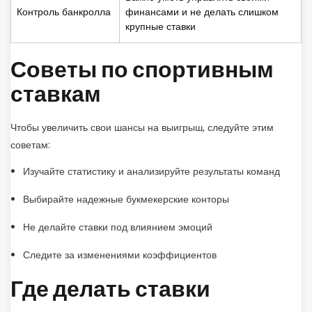
Контроль банкролла
финансами и не делать слишком
крупные ставки
Советы по спортивным
ставкам
Чтобы увеличить свои шансы на выигрыш, следуйте этим
советам:
Изучайте статистику и анализируйте результаты команд
Выбирайте надежные букмекерские конторы
Не делайте ставки под влиянием эмоций
Следите за изменениями коэффициентов
Где делать ставки