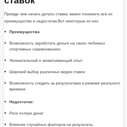
ставок
Прежде чем начать делать ставки, важно понимать все их
преимущества и недостатки.Вот некоторые из них:
Преимущества:
Возможность заработать деньги на своих любимых
спортивных соревнованиях
Увлекательный и захватывающий опыт
Широкий выбор различных видов ставок
Возможность следить за результатами в режиме реального
времени
Недостатки:
Риск потери денег
Влияние случайных факторов на результаты