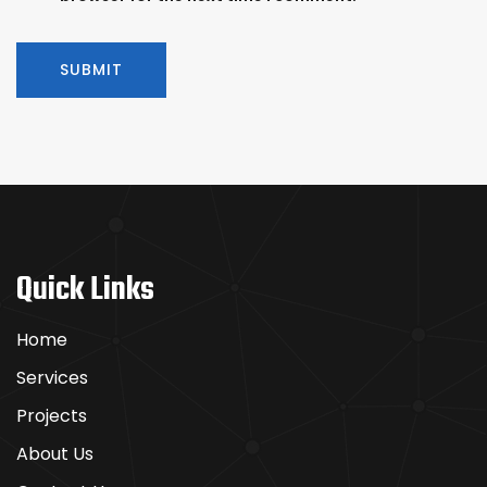
Quick Links
Home
Services
Projects
About Us