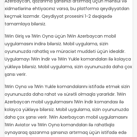
Azerbaycan, qazanma şansınızı artırmaq üçün məhsul və
xidmətlərinə ehtiyacınız varsa, bu platforma qeydiyyatdan
keçmək lazımdır. Qeydiyyat prosesini 1-2 dəqiqədə
tamamlaya bilərsiz.
1Win Giriş və 1Win Oyna üçün 1Win Azerbaycan mobil
uygulamasını indirə bilərsiz. Mobil uygulama, sizin
oyununuzda rahatlıq və müraciət muddəti üçün idealdir.
Uygulamayı 1Win İndir və 1Win Yukle komandaları ilə kolayca
yükləyə bilərsiz. Mobil uygulama, sizin oyununuzda daha çox
şansı verir.
1Win Oyna və 1Win Yukle komandalarını istifadə etmək sizin
oyununuzda daha rahat və sürətli olmaqla yararlıdır. 1Win
Azerbaycan mobil uygulamasını 1Win İndir komandası ilə
kolayca yükləyə bilərsiz. Mobil uygulama, sizin oyununuzda
daha çox şansı verir. 1Win Azerbaycan mobil uygulamasını
1Win Aviator və 1Win Oyna komandaları ilə rahatlıqla
oynayaraq qazanma şansınızı artırmaq üçün istifadə edə