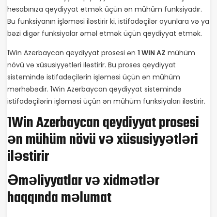
hesabınıza qeydiyyat etmək üçün ən mühüm funksiyadır.
Bu funksiyanın işləməsi iləstirir ki, istifadəçilər oyunlara və ya
bəzi digər funksiyalar əməl etmək üçün qeydiyyat etmək.
1Win Azerbaycan qeydiyyat prosesi ən
1 WIN AZ
mühüm
növü və xüsusiyyətləri iləstirir. Bu proses qeydiyyat
sistemində istifadəçilərin işləməsi üçün ən mühüm
mərhəbədir. 1Win Azerbaycan qeydiyyat sistemində
istifadəçilərin işləməsi üçün ən mühüm funksiyaları iləstirir.
1Win Azerbaycan qeydiyyat prosesi
ən mühüm növü və xüsusiyyətləri
iləstirir
Əməliyyatlar və xidmətlər
haqqında məlumat