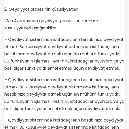
2. Qeydiyyat prosesinin xüsusiyyətləri
1Win Azerbaycan qeydiyyat prosesi ən mühüm
xüsusiyyətləri aşağıdakillar:
– Qeydiyyat sistemində istifadəçilərin hesabınıza qeydiyyat
etmək: Bu xüsusiyyət qeydiyyat sistemində istifadəçilərin
hesabınıza qeydiyyat etmək üçün ən mühüm funksiyadır.
Bu funksiyanın işləməsi iləstirir ki, istifadəçilər oyunlara və ya
bəzi digər funksiyalar əməl etmək üçün qeydiyyat etmək.
– Qeydiyyat sistemində istifadəçilərin hesabınıza qeydiyyat
etmək: Bu xüsusiyyət qeydiyyat sistemində istifadəçilərin
hesabınıza qeydiyyat etmək üçün ən mühüm funksiyadır.
Bu funksiyanın işləməsi iləstirir ki, istifadəçilər oyunlara və ya
bəzi digər funksiyalar əməl etmək üçün qeydiyyat etmək.
– Qeydiyyat sistemində istifadəçilərin hesabınıza qeydiyyat
etmək: Bu xüsusiyyət qeydiyyat sistemində istifadəçilərin