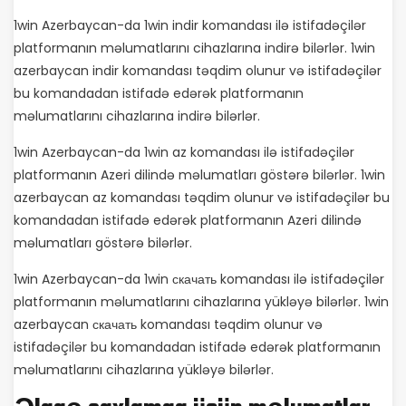
1win Azerbaycan-da 1win indir komandası ilə istifadəçilər
platformanın məlumatlarını cihazlarına indirə bilərlər. 1win
azerbaycan indir komandası təqdim olunur və istifadəçilər
bu komandadan istifadə edərək platformanın
məlumatlarını cihazlarına indirə bilərlər.
1win Azerbaycan-da 1win az komandası ilə istifadəçilər
platformanın Azeri dilində məlumatları göstərə bilərlər. 1win
azerbaycan az komandası təqdim olunur və istifadəçilər bu
komandadan istifadə edərək platformanın Azeri dilində
məlumatları göstərə bilərlər.
1win Azerbaycan-da 1win скачать komandası ilə istifadəçilər
platformanın məlumatlarını cihazlarına yükləyə bilərlər. 1win
azerbaycan скачать komandası təqdim olunur və
istifadəçilər bu komandadan istifadə edərək platformanın
məlumatlarını cihazlarına yükləyə bilərlər.