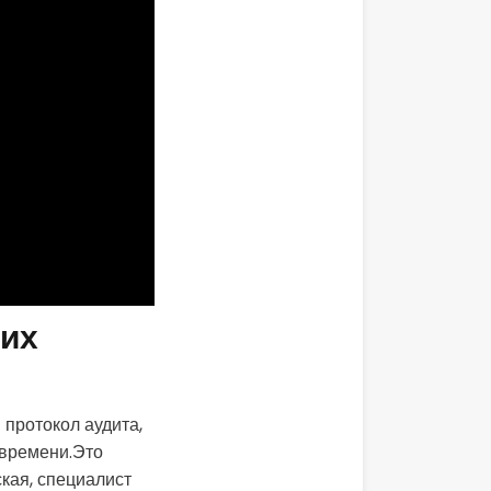
ших
 протокол аудита,
 времени.Это
кая, специалист