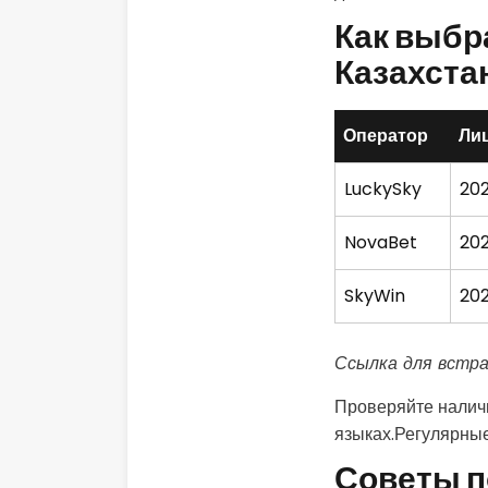
Как выбр
Казахста
Оператор
Ли
LuckySky
20
NovaBet
20
SkyWin
20
Ссылка для встра
Проверяйте наличи
языках.Регулярные
Советы п