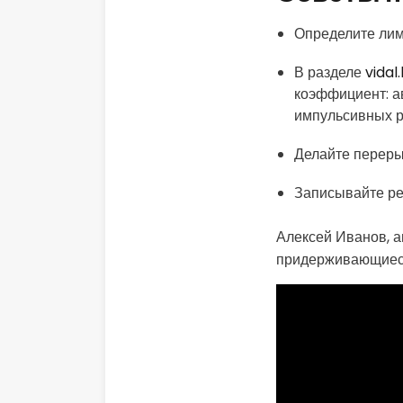
Определите лими
В разделе
vidal.
коэффициент: а
импульсивных 
Делайте перерыв
Записывайте рез
Алексей Иванов, ан
придерживающиеся