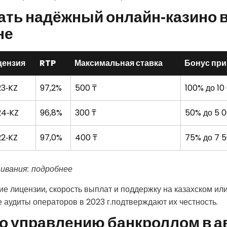
ать надёжный онлайн‑казино 
не
цензия
RTP
Максимальная ставка
Бонус при
23‑KZ
97,2%
500 ₸
100% до 10
24‑KZ
96,8%
300 ₸
50% до 5 0
22‑KZ
97,0%
400 ₸
75% до 7 5
ивания: подробнее
е лицензии, скорость выплат и поддержку на казахском ил
 аудиты операторов в 2023 г.подтверждают их честность.
о управлению банкроллом в а