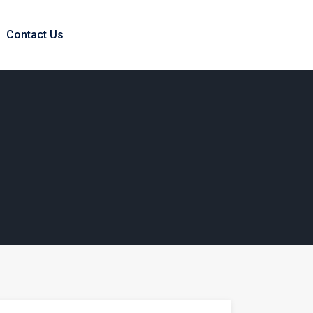
Contact Us