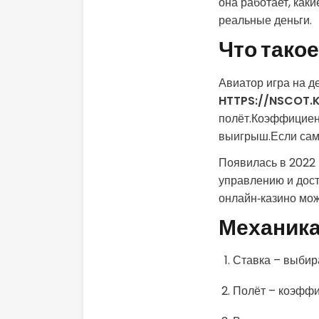
она работает, каки
реальные деньги.
Что такое
Авиатор игра на д
HTTPS://NSCOT.
полёт.Коэффициент
выигрыш.Если само
Появилась в 2022 
управлению и дос
онлайн‑казино мож
Механика
Ставка – выбир
Полёт – коэффиц