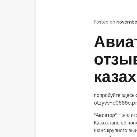
Posted on
November
Авиат
отзы
казах
попробуйте здесь 
otzyvy-c0666c.p
“Авиатор” – это иг
Казахстане её поп
шанс крупного выи