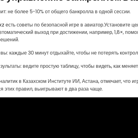
т: не более 5-10% от общего банкролла в одной сессии.
kz
есть советы по безопасной игре в авиатор.Установите ц
втоматический выход при достижении, например, 1,8×, помо
решений.
ы: каждые 30 минут отдыхайте, чтобы не потерять контрол
ультаты: ведите простую таблицу, чтобы видеть, как меняет
алитик в Казахском Институте ИИ, Астана, отмечает, что иг
 этих правил, выигрывают в два раза чаще.