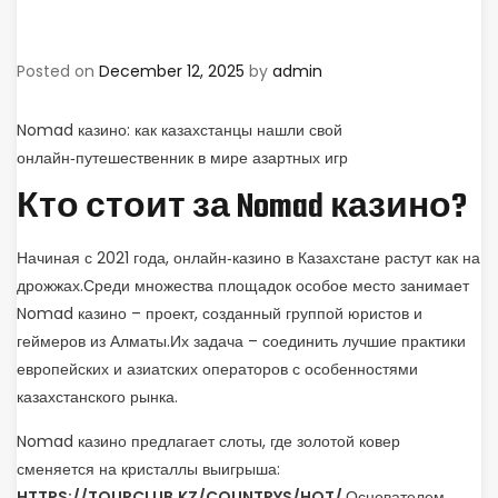
Posted on
December 12, 2025
by
admin
Nomad казино: как казахстанцы нашли свой
онлайн‑путешественник в мире азартных игр
Кто стоит за Nomad казино?
Начиная с 2021 года, онлайн‑казино в Казахстане растут как на
дрожжах.Среди множества площадок особое место занимает
Nomad казино – проект, созданный группой юристов и
геймеров из Алматы.Их задача – соединить лучшие практики
европейских и азиатских операторов с особенностями
казахстанского рынка.
Nomad казино предлагает слоты, где золотой ковер
сменяется на кристаллы выигрыша:
HTTPS://TOURCLUB.KZ/COUNTRYS/HOT/
.Основателем