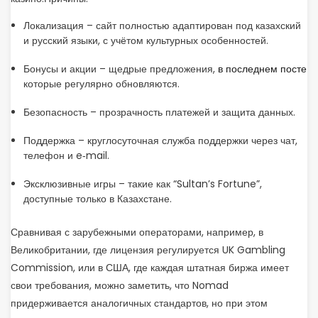
Локализация – сайт полностью адаптирован под казахский
и русский языки, с учётом культурных особенностей.
Бонусы и акции – щедрые предложения,
в последнем посте
которые регулярно обновляются.
Безопасность – прозрачность платежей и защита данных.
Поддержка – круглосуточная служба поддержки через чат,
телефон и e‑mail.
Эксклюзивные игры – такие как “Sultan’s Fortune”,
доступные только в Казахстане.
Сравнивая с зарубежными операторами, например, в
Великобритании, где лицензия регулируется UK Gambling
Commission, или в США, где каждая штатная биржа имеет
свои требования, можно заметить, что Nomad
придерживается аналогичных стандартов, но при этом