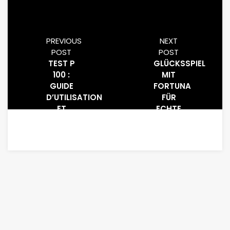
PREVIOUS
NEXT
POST
POST
TEST P
GLÜCKSSPIEL
100 :
MIT
GUIDE
FORTUNA
D’UTILISATION
FÜR
ET
ECHTE
PRÉCAUTIONS
GEWINNER
IST
IWINFORTUNE