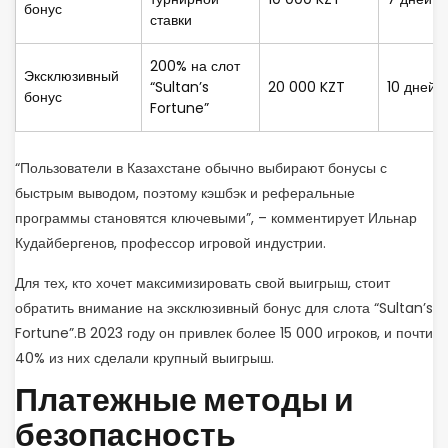
бонус
ставки
200% на слот
Эксклюзивный
“Sultan’s
20 000 KZT
10 дней
бонус
Fortune”
“Пользователи в Казахстане обычно выбирают бонусы с
быстрым выводом, поэтому кэшбэк и реферальные
программы становятся ключевыми”, – комментирует Ильнар
Кудайбергенов, профессор игровой индустрии.
Для тех, кто хочет максимизировать свой выигрыш, стоит
обратить внимание на эксклюзивный бонус для слота “Sultan’s
Fortune”.В 2023 году он привлек более 15 000 игроков, и почти
40% из них сделали крупный выигрыш.
Платежные методы и
безопасность