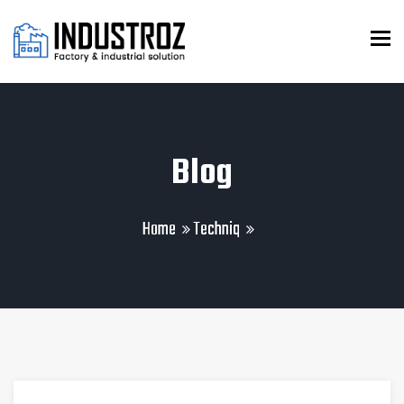
To
Blog
Home
Techniq