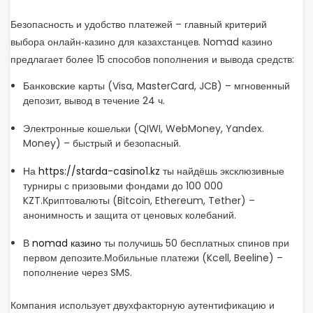
Безопасность и удобство платежей – главный критерий
выбора онлайн‑казино для казахстанцев. Nomad казино
предлагает более 15 способов пополнения и вывода средств:
Банковские карты (Visa, MasterCard, JCB) – мгновенный
депозит, вывод в течение 24 ч.
Электронные кошельки (QIWI, WebMoney, Yandex.
Money) – быстрый и безопасный.
На
https://starda-casino1.kz
ты найдёшь эксклюзивные
турниры с призовыми фондами до 100 000
KZT.Криптовалюты (Bitcoin, Ethereum, Tether) –
анонимность и защита от ценовых колебаний.
В
nomad казино
ты получишь 50 бесплатных спинов при
первом депозите.Мобильные платежи (Kcell, Beeline) –
пополнение через SMS.
Компания использует двухфакторную аутентификацию и