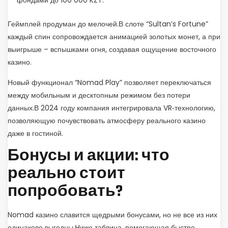
фондами до 100 000 KZT.
Геймплей продуман до мелочей.В слоте “Sultan’s Fortune”
каждый спин сопровождается анимацией золотых монет, а при
выигрыше – вспышками огня, создавая ощущение восточного
казино.
Новый функционал “Nomad Play” позволяет переключаться
между мобильным и десктопным режимом без потери
данных.В 2024 году компания интегрировала VR‑технологию,
позволяющую почувствовать атмосферу реального казино
даже в гостиной.
Бонусы и акции: что
реально стоит
попробовать?
Nomad казино славится щедрыми бонусами, но не все из них
одинаково выгодны.Ниже таблица, помогающая быстро