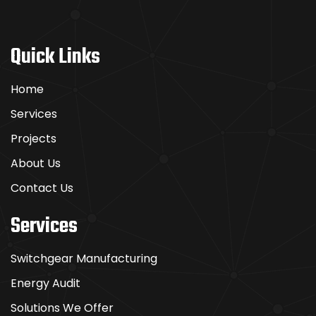
Quick Links
Home
Services
Projects
About Us
Contact Us
Services
Switchgear Manufacturing
Energy Audit
Solutions We Offer