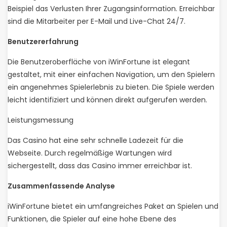
Beispiel das Verlusten Ihrer Zugangsinformation. Erreichbar
sind die Mitarbeiter per E-Mail und Live-Chat 24/7.
Benutzererfahrung
Die Benutzeroberfläche von iWinFortune ist elegant
gestaltet, mit einer einfachen Navigation, um den Spielern
ein angenehmes Spielerlebnis zu bieten. Die Spiele werden
leicht identifiziert und können direkt aufgerufen werden.
Leistungsmessung
Das Casino hat eine sehr schnelle Ladezeit für die
Webseite. Durch regelmäßige Wartungen wird
sichergestellt, dass das Casino immer erreichbar ist.
Zusammenfassende Analyse
iWinFortune bietet ein umfangreiches Paket an Spielen und
Funktionen, die Spieler auf eine hohe Ebene des