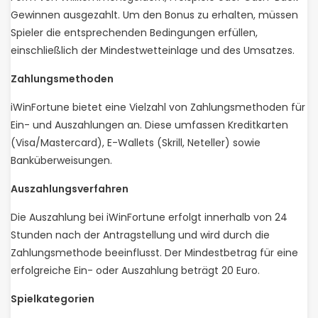
Gewinnen ausgezahlt. Um den Bonus zu erhalten, müssen
Spieler die entsprechenden Bedingungen erfüllen,
einschließlich der Mindestwetteinlage und des Umsatzes.
Zahlungsmethoden
iWinFortune bietet eine Vielzahl von Zahlungsmethoden für
Ein- und Auszahlungen an. Diese umfassen Kreditkarten
(Visa/Mastercard), E-Wallets (Skrill, Neteller) sowie
Banküberweisungen.
Auszahlungsverfahren
Die Auszahlung bei iWinFortune erfolgt innerhalb von 24
Stunden nach der Antragstellung und wird durch die
Zahlungsmethode beeinflusst. Der Mindestbetrag für eine
erfolgreiche Ein- oder Auszahlung beträgt 20 Euro.
Spielkategorien