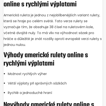
online s rychlými výplatami
Americká ruleta je jednou z nejoblíbenějších variant rulety,
která se hraje po celém světě. Tato verze rulety se
vyznačuje tím, že obsahuje 38 čísel na ruletovém kole,
včetně dvojité nuly. To má vliv na výhodnost sázek pro
hráče a důležité je znát rozdíly oproti evropské verzi rulety s
jednou nulou.
Výhody americké rulety online s
rychlými výplatami
Možnost rychlých výher
Větší výplaty při správných sázkách
Rychlé a jednoduché hraní
Nevýhody americké rulety online s