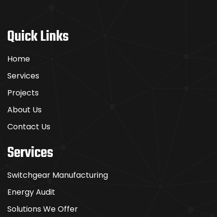
Quick Links
Home
Services
Projects
About Us
Contact Us
Services
Switchgear Manufacturing
Energy Audit
Solutions We Offer