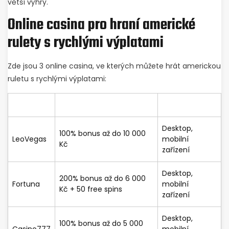
větší výhry.
Online casina pro hraní americké
rulety s rychlými výplatami
Zde jsou 3 online casina, ve kterých můžete hrát americkou
ruletu s rychlými výplatami:
Casino
Bonus
Dostupnost
Desktop,
100% bonus až do 10 000
LeoVegas
mobilní
Kč
zařízení
Desktop,
200% bonus až do 6 000
Fortuna
mobilní
Kč + 50 free spins
zařízení
Desktop,
100% bonus až do 5 000