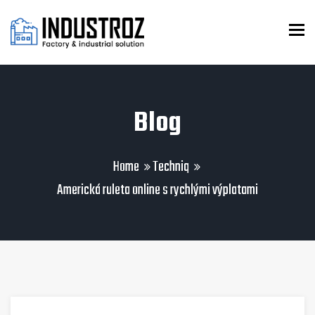
To
Blog
Home
Techniq
Americká ruleta online s rychlými výplatami