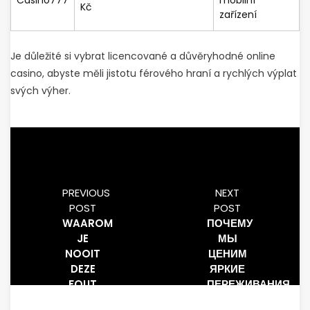
Casino777
mobilní
Kč
zařízení
Je důležité si vybrat licencované a důvěryhodné online
casino, abyste měli jistotu férového hraní a rychlých výplat
svých výher.
PREVIOUS
NEXT
POST
POST
WAAROM
ПОЧЕМУ
JE
МЫ
NOOIT
ЦЕНИМ
DEZE
ЯРКИЕ
FOUT
ПЕРЕЖИВАНИЯ
MOET