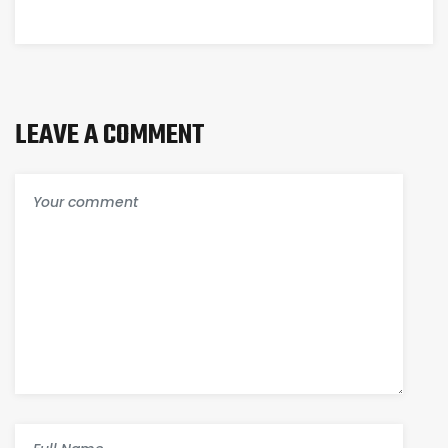
MAKEN
VOLGENS
SIEGER
LEAVE A COMMENT