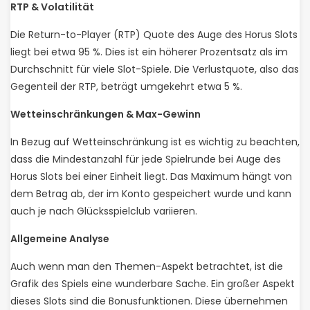
RTP & Volatilität
Die Return-to-Player (RTP) Quote des Auge des Horus Slots
liegt bei etwa 95 %. Dies ist ein höherer Prozentsatz als im
Durchschnitt für viele Slot-Spiele. Die Verlustquote, also das
Gegenteil der RTP, beträgt umgekehrt etwa 5 %.
Wetteinschränkungen & Max-Gewinn
In Bezug auf Wetteinschränkung ist es wichtig zu beachten,
dass die Mindestanzahl für jede Spielrunde bei Auge des
Horus Slots bei einer Einheit liegt. Das Maximum hängt von
dem Betrag ab, der im Konto gespeichert wurde und kann
auch je nach Glücksspielclub variieren.
Allgemeine Analyse
Auch wenn man den Themen-Aspekt betrachtet, ist die
Grafik des Spiels eine wunderbare Sache. Ein großer Aspekt
dieses Slots sind die Bonusfunktionen. Diese übernehmen