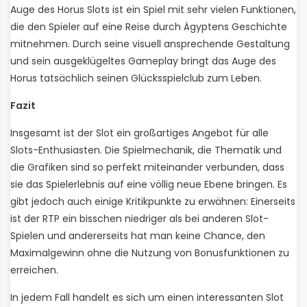
Auge des Horus Slots ist ein Spiel mit sehr vielen Funktionen,
die den Spieler auf eine Reise durch Ägyptens Geschichte
mitnehmen. Durch seine visuell ansprechende Gestaltung
und sein ausgeklügeltes Gameplay bringt das Auge des
Horus tatsächlich seinen Glücksspielclub zum Leben.
Fazit
Insgesamt ist der Slot ein großartiges Angebot für alle
Slots-Enthusiasten. Die Spielmechanik, die Thematik und
die Grafiken sind so perfekt miteinander verbunden, dass
sie das Spielerlebnis auf eine völlig neue Ebene bringen. Es
gibt jedoch auch einige Kritikpunkte zu erwähnen: Einerseits
ist der RTP ein bisschen niedriger als bei anderen Slot-
Spielen und andererseits hat man keine Chance, den
Maximalgewinn ohne die Nutzung von Bonusfunktionen zu
erreichen.
In jedem Fall handelt es sich um einen interessanten Slot