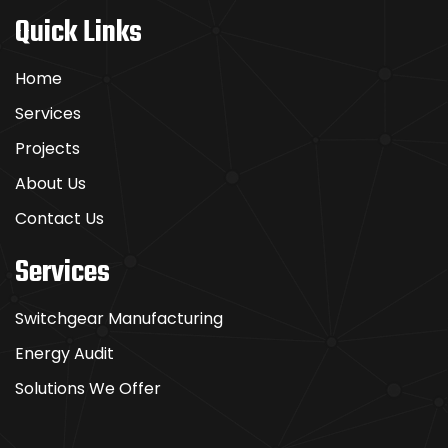
Quick Links
Home
Services
Projects
About Us
Contact Us
Services
Switchgear Manufacturing
Energy Audit
Solutions We Offer