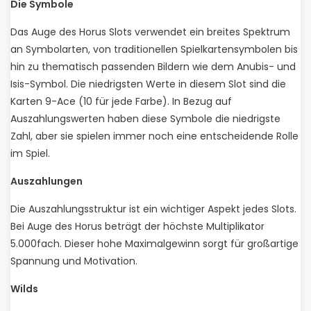
Die Symbole
Das Auge des Horus Slots verwendet ein breites Spektrum
an Symbolarten, von traditionellen Spielkartensymbolen bis
hin zu thematisch passenden Bildern wie dem Anubis- und
Isis-Symbol. Die niedrigsten Werte in diesem Slot sind die
Karten 9-Ace (10 für jede Farbe). In Bezug auf
Auszahlungswerten haben diese Symbole die niedrigste
Zahl, aber sie spielen immer noch eine entscheidende Rolle
im Spiel.
Auszahlungen
Die Auszahlungsstruktur ist ein wichtiger Aspekt jedes Slots.
Bei Auge des Horus beträgt der höchste Multiplikator
5.000fach. Dieser hohe Maximalgewinn sorgt für großartige
Spannung und Motivation.
Wilds