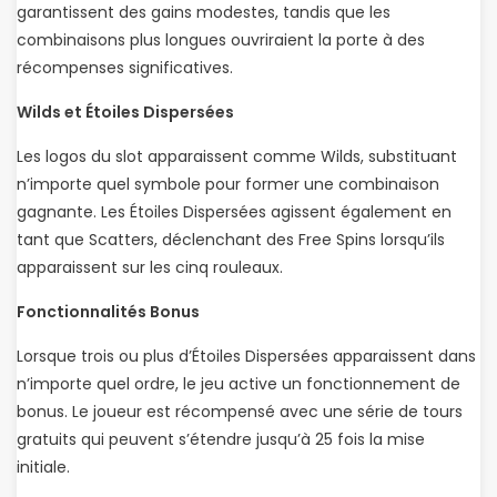
garantissent des gains modestes, tandis que les
combinaisons plus longues ouvriraient la porte à des
récompenses significatives.
Wilds et Étoiles Dispersées
Les logos du slot apparaissent comme Wilds, substituant
n’importe quel symbole pour former une combinaison
gagnante. Les Étoiles Dispersées agissent également en
tant que Scatters, déclenchant des Free Spins lorsqu’ils
apparaissent sur les cinq rouleaux.
Fonctionnalités Bonus
Lorsque trois ou plus d’Étoiles Dispersées apparaissent dans
n’importe quel ordre, le jeu active un fonctionnement de
bonus. Le joueur est récompensé avec une série de tours
gratuits qui peuvent s’étendre jusqu’à 25 fois la mise
initiale.