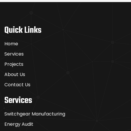
Quick Links
Home
Services
Projects
About Us
Contact Us
Services
Switchgear Manufacturing
Energy Audit