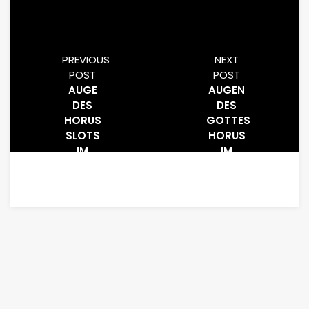
PREVIOUS
NEXT
POST
POST
AUGE
AUGEN
DES
DES
HORUS
GOTTES
SLOTS
HORUS
IM
IM
GLÜCKSSPIELCLUB
GLÜCKSSPIELAUTO
EYE OF
HORUS
SLOT