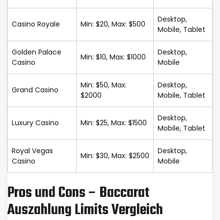
Desktop,
Casino Royale
Min: $20, Max: $500
Mobile, Tablet
Golden Palace
Desktop,
Min: $10, Max: $1000
Casino
Mobile
Min: $50, Max:
Desktop,
Grand Casino
$2000
Mobile, Tablet
Desktop,
Luxury Casino
Min: $25, Max: $1500
Mobile, Tablet
Royal Vegas
Desktop,
Min: $30, Max: $2500
Casino
Mobile
Pros und Cons – Baccarat
Auszahlung Limits Vergleich