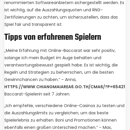
renommierten Softwareanbietern sichergestellt werden. Es
ist wichtig, auf die Auszahlungsquoten und RNG-
Zertifizierungen zu achten, um sicherzustellen, dass das
Spiel fair und transparent ist.
Tipps von erfahrenen Spielern
„Meine Erfahrung mit Online-Baccarat war sehr positiv,
solange ich mein Budget im Auge behalten und
verantwortungsbewusst gespielt habe. Es ist wichtig, die
Regeln und Strategien zu beherrschen, um die besten
Gewinnchancen zu haben.“ – Anna,
HTTPS://WWW.CHIANGMAIAREA6.GO.TH/CMA6/?P=65421
Baccarat-Spielerin seit 7 Jahren.
„Ich empfehle, verschiedene Online-Casinos zu testen und
die Auszahlungslimits zu vergleichen, um das beste
Spielerlebnis zu erhalten. Boni und Promotionen können
ebenfalls einen großen Unterschied machen.“ – Max,