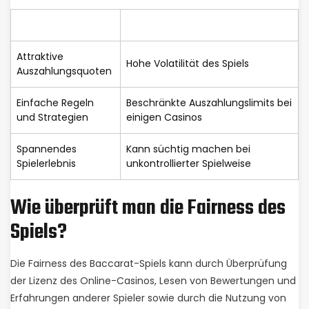
Pros
Cons
Attraktive
Hohe Volatilität des Spiels
Auszahlungsquoten
Einfache Regeln
Beschränkte Auszahlungslimits bei
und Strategien
einigen Casinos
Spannendes
Kann süchtig machen bei
Spielerlebnis
unkontrollierter Spielweise
Wie überprüft man die Fairness des
Spiels?
Die Fairness des Baccarat-Spiels kann durch Überprüfung
der Lizenz des Online-Casinos, Lesen von Bewertungen und
Erfahrungen anderer Spieler sowie durch die Nutzung von