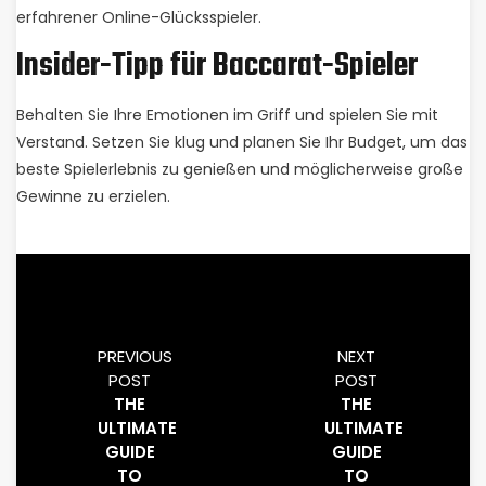
erfahrener Online-Glücksspieler.
Insider-Tipp für Baccarat-Spieler
Behalten Sie Ihre Emotionen im Griff und spielen Sie mit
Verstand. Setzen Sie klug und planen Sie Ihr Budget, um das
beste Spielerlebnis zu genießen und möglicherweise große
Gewinne zu erzielen.
PREVIOUS
NEXT
POST
POST
THE
THE
ULTIMATE
ULTIMATE
GUIDE
GUIDE
TO
TO