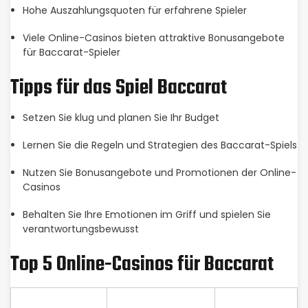
Hohe Auszahlungsquoten für erfahrene Spieler
Viele Online-Casinos bieten attraktive Bonusangebote
für Baccarat-Spieler
Tipps für das Spiel Baccarat
Setzen Sie klug und planen Sie Ihr Budget
Lernen Sie die Regeln und Strategien des Baccarat-Spiels
Nutzen Sie Bonusangebote und Promotionen der Online-
Casinos
Behalten Sie Ihre Emotionen im Griff und spielen Sie
verantwortungsbewusst
Top 5 Online-Casinos für Baccarat
Online-Casino
Auszahlungslimits
Geräte