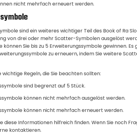
können nicht mehrfach erneuert werden.
ssymbole
mbole sind ein weiteres wichtiger Teil des Book of Ra Slo
llung von drei oder mehr Scatter-Symbolen ausgelöst we
 können Sie bis zu 5 Erweiterungssymbole gewinnen. Es g
Erweiterungssymbole zu erneuern, indem Sie weitere Sca
e wichtige Regeln, die Sie beachten sollten:
ssymbole sind begrenzt auf 5 Stück.
gssymbole können nicht mehrfach ausgelöst werden.
gssymbole können nicht mehrfach erneuert werden.
Sie diese Informationen hilfreich finden. Wenn Sie noch Fr
rne kontaktieren.