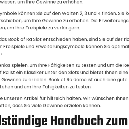
wiesen, um Ihre Gewinne zu erhöhen.
ymbole können Sie auf den Walzen 2, 3 und 4 finden. Sie k
erschieben, um Ihre Gewinne zu erhöhen. Die Erweiterun
n, um Ihre Freispiele zu verlängern.
das Book of Ra Slot entschieden haben, sind Sie auf der ric
r Freispiele und Erweiterungssymbole können Sie optimal
n.
enlos spielen, um Ihre Fähigkeiten zu testen und um die R
 Ra ist ein Klassiker unter den Slots und bietet Ihnen eine
 Gewinne zu erzielen. Book of Ra demo ist auch eine gute
stehen und um Ihre Fähigkeiten zu testen.
ie unseren Artikel für hilfreich halten. Wir wünschen Ihnen 
ffen, dass Sie viele Gewinne erzielen können.
llständige Handbuch zum