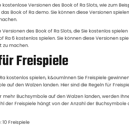
e kostenlose Versionen des Book of Ra Slots, wie zum Beis
 das Book of Ra demo. Sie können diese Versionen spiele
 machen.
e Versionen des Book of Ra Slots, die Sie kostenlos spiele
of Ra 6 kostenlos spielen. Sie können diese Versionen spie
ut zu machen.
für Freispiele
Ra kostenlos spielen, k&oumlnnen Sie Freispiele gewinnen
 auf den Walzen landen. Hier sind die Regeln für Freispie
er mehr Buchsymbole auf den Walzen landen, werden Ihne
hl der Freispiele hängt von der Anzahl der Buchsymbole ab
 10 Freispiele