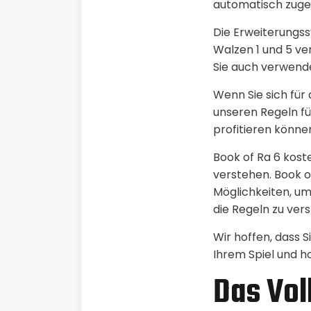
automatisch zuge
Die Erweiterungss
Walzen 1 und 5 v
Sie auch verwende
Wenn Sie sich für 
unseren Regeln fü
profitieren könne
Book of Ra 6 kost
verstehen. Book of
Möglichkeiten, um
die Regeln zu ver
Wir hoffen, dass S
Ihrem Spiel und ho
Das Vo