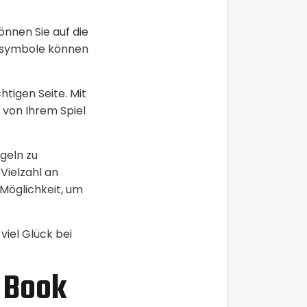
önnen Sie auf die
gssymbole können
htigen Seite. Mit
 von Ihrem Spiel
egeln zu
 Vielzahl an
 Möglichkeit, um
viel Glück bei
 Book