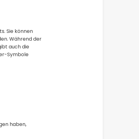
ts. Sie können
rden. Während der
ibt auch die
tter-Symbole
agen haben,