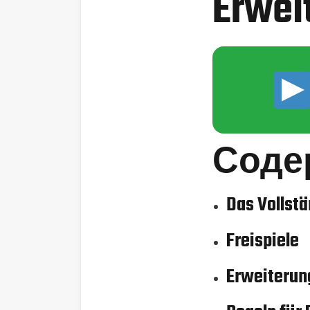
Erwei
Соде
Das Vollst
Freispiele
Erweiteru