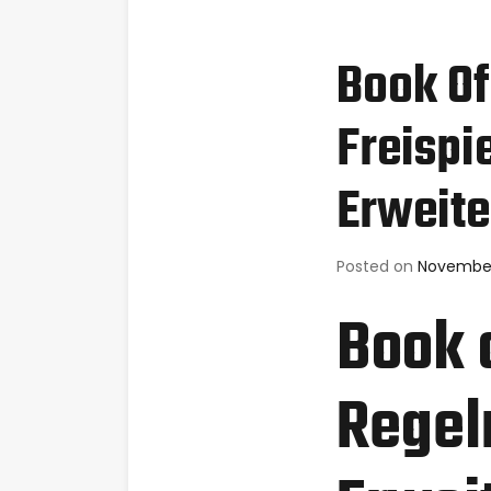
Book Of
Freispi
Erweit
Posted on
November
Book o
Regeln