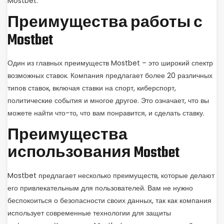
Mostbet.
Преимущества работы с
Mostbet
Один из главных преимуществ Mostbet – это широкий спектр
возможных ставок. Компания предлагает более 20 различных
типов ставок, включая ставки на спорт, киберспорт,
политические события и многое другое. Это означает, что вы
можете найти что-то, что вам понравится, и сделать ставку.
Преимущества
использования Mostbet
Mostbet предлагает несколько преимуществ, которые делают
его привлекательным для пользователей. Вам не нужно
беспокоиться о безопасности своих данных, так как компания
использует современные технологии для защиты