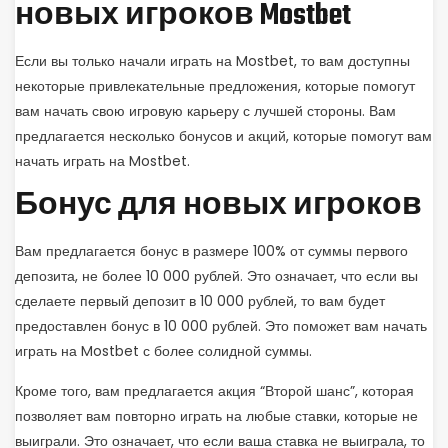
новых игроков Mostbet
Если вы только начали играть на Mostbet, то вам доступны
некоторые привлекательные предложения, которые помогут
вам начать свою игровую карьеру с лучшей стороны. Вам
предлагается несколько бонусов и акций, которые помогут вам
начать играть на Mostbet.
Бонус для новых игроков
Вам предлагается бонус в размере 100% от суммы первого
депозита, не более 10 000 рублей. Это означает, что если вы
сделаете первый депозит в 10 000 рублей, то вам будет
предоставлен бонус в 10 000 рублей. Это поможет вам начать
играть на Mostbet с более солидной суммы.
Кроме того, вам предлагается акция “Второй шанс”, которая
позволяет вам повторно играть на любые ставки, которые не
выиграли. Это означает, что если ваша ставка не выиграла, то