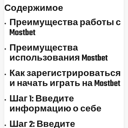
Содержимое
Преимущества работы с
Mostbet
Преимущества
использования Mostbet
Как зарегистрироваться
и начать играть на Mostbet
Шаг 1: Введите
информацию о себе
Шаг 2: Введите