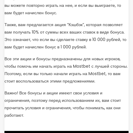
вы можете повторно играть на нее, и если вы выиграете, то
вам будет начислен бонус.
Также, вам предлагается акция “Кэшбэк”, которая позволяет
вам получать 10% от суммы всех ваших ставок в виде бонуса.
Это означает, что если вы сделаете ставку в 10 000 рублей, то
вам будет начислен бонус в 1 000 рублей.
Все эти акции и бонусы предназначены для новых игроков,
чтобы помочь им начать играть на Mostbet с лучшей стороны.
Поэтому, если вы только начали играть на Mostbet, то вам
стоит воспользоваться этими предложениями.
Важно! Все бонусы и акции имеют свои условия и
ограничения, поэтому перед использованием их, вам стоит
прочитать условия и ограничения, чтобы понимать, как они
работают.