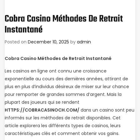
Cobra Casino Méthodes De Retrait
Instantané
Posted on
December 10, 2025
by
admin
Cobra Casino Méthodes de Retrait Instantané
Les casinos en ligne ont connu une croissance
exponentielle au cours des dernières années, attirant de
plus en plus d’individus désireux de miser sur leur chance
pour remporter de grandes sommes d’argent. Mais la
plupart des joueurs qui se rendent
HTTPS://COBRACASINOCH.COM/
dans un casino sont peu
informés sur les méthodes de retrait disponibles. Cet
article explorera les différents types de casinos, leurs
caractéristiques clés et comment obtenir vos gains.