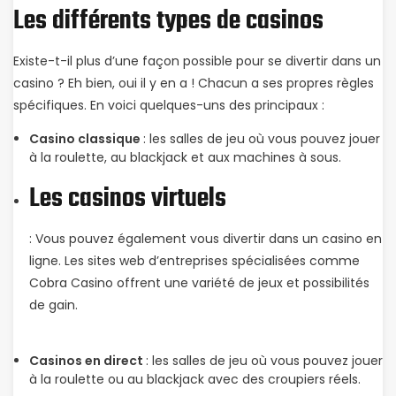
Les différents types de casinos
Existe-t-il plus d’une façon possible pour se divertir dans un
casino ? Eh bien, oui il y en a ! Chacun a ses propres règles
spécifiques. En voici quelques-uns des principaux :
Casino classique
: les salles de jeu où vous pouvez jouer
à la roulette, au blackjack et aux machines à sous.
Les casinos virtuels
: Vous pouvez également vous divertir dans un casino en
ligne. Les sites web d’entreprises spécialisées comme
Cobra Casino offrent une variété de jeux et possibilités
de gain.
Casinos en direct
: les salles de jeu où vous pouvez jouer
à la roulette ou au blackjack avec des croupiers réels.