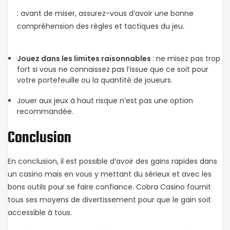
: avant de miser, assurez-vous d’avoir une bonne
compréhension des règles et tactiques du jeu.
Jouez dans les limites raisonnables
: ne misez pas trop
fort si vous ne connaissez pas l’issue que ce soit pour
votre portefeuille ou la quantité de joueurs.
Jouer aux jeux à haut risque n’est pas une option
recommandée.
Conclusion
En conclusion, il est possible d’avoir des gains rapides dans
un casino mais en vous y mettant du sérieux et avec les
bons outils pour se faire confiance. Cobra Casino fournit
tous ses moyens de divertissement pour que le gain soit
accessible à tous.