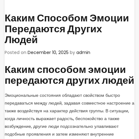
Каким Способом Эмоции
Передаются Других
Людей
Posted on
December 10, 2025
by
admin
Каким способом эмоции
передаются других людей
Эмоциональные состояния обладают свойством быстро
передаваться между людей, задавая совместное настроение а
также воздействуя на характер действия группы. В ситуации,
когда личность выражает радость, беспокойство а также
возбуждение, другие люди подсознательно улавливают
подобные проявления и затем изменяют внутренние