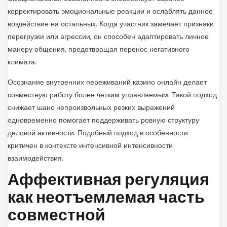
корректировать эмоциональные реакции и ослаблять данное
воздействие на остальных. Когда участник замечает признаки
перегрузки или агрессии, он способен адаптировать личное
манеру общения, предотвращая перенос негативного
климата.
Осознание внутренних переживаний казино онлайн делает
совместную работу более четким управляемым. Такой подход
снижает шанс непроизвольных резких выражений
одновременно помогает поддерживать ровную структуру
деловой активности. Подобный подход в особенности
критичен в контексте интенсивной интенсивности
взаимодействия.
Аффективная регуляция
как неотъемлемая часть
совместной