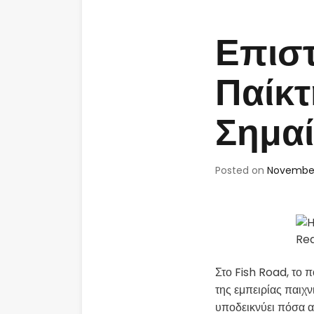
Επισ
Παίκτη
Σημαί
Posted on
November
Στο Fish Road, το 
της εμπειρίας παιχ
υποδεικνύει πόσα α