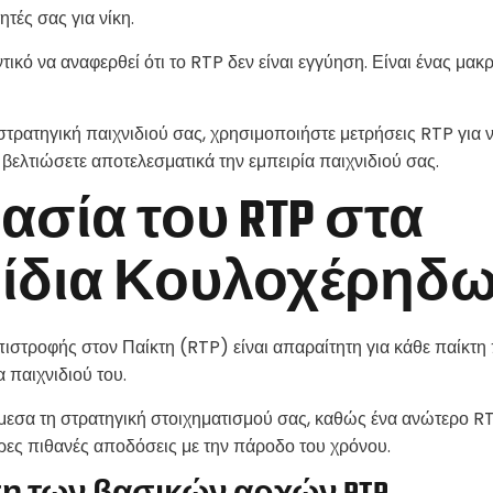
ητές σας για νίκη.
τικό να αναφερθεί ότι το RTP δεν είναι εγγύηση. Είναι ένας μα
στρατηγική παιχνιδιού σας, χρησιμοποιήστε μετρήσεις RTP για 
 βελτιώσετε αποτελεσματικά την εμπειρία παιχνιδιού σας.
ασία του RTP στα
νίδια Κουλοχέρηδ
ιστροφής στον Παίκτη (RTP) είναι απαραίτητη για κάθε παίκτη 
α παιχνιδιού του.
μεσα τη στρατηγική στοιχηματισμού σας, καθώς ένα ανώτερο RT
ες πιθανές αποδόσεις με την πάροδο του χρόνου.