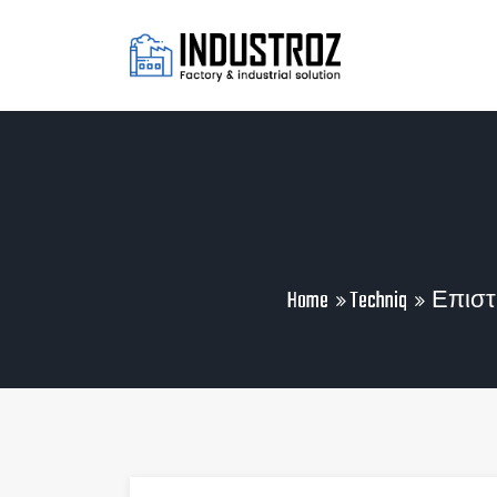
Home
Techniq
Επιστρ