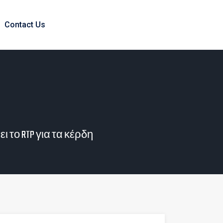
Contact Us
ι το RTP για τα κέρδη