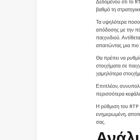
Δεδομένου ότι το R
βαθμό τη στρατηγικ
Τα υψηλότερα ποσο
απόδοσης με την πά
παιχνιδιού. Αντίθετ
απαιτώντας μια πιο
Θα πρέπει να ρυθμί
στοιχήματα σε παιχ
χαμηλότερα στοιχήμ
Επιπλέον, συνυπολο
περισσότερα κεφάλα
Η ρύθμιση του RTP μ
ενημερωμένη, αποτε
σας.
Ανάλυ