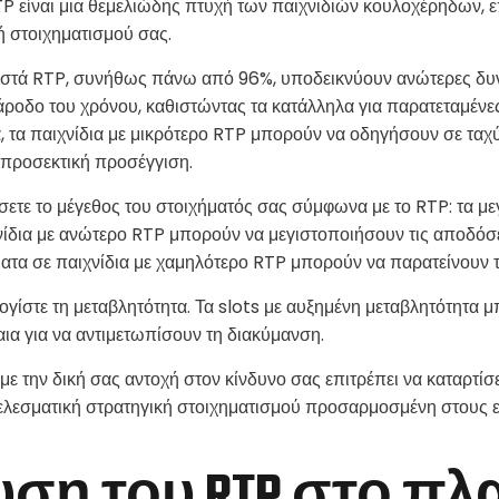
TP είναι μια θεμελιώδης πτυχή των παιχνιδιών κουλοχέρηδων, 
ή στοιχηματισμού σας.
στά RTP, συνήθως πάνω από 96%, υποδεικνύουν ανώτερες δυ
ροδο του χρόνου, καθιστώντας τα κατάλληλα για παρατεταμένε
α, τα παιχνίδια με μικρότερο RTP μπορούν να οδηγήσουν σε ταχ
 προσεκτική προσέγγιση.
σετε το μέγεθος του στοιχήματός σας σύμφωνα με το RTP: τα μ
νίδια με ανώτερο RTP μπορούν να μεγιστοποιήσουν τις αποδόσε
ατα σε παιχνίδια με χαμηλότερο RTP μπορούν να παρατείνουν
γίστε τη μεταβλητότητα. Τα slots με αυξημένη μεταβλητότητα μπ
ια για να αντιμετωπίσουν τη διακύμανση.
ε την δική σας αντοχή στον κίνδυνο σας επιτρέπει να καταρτίσε
λεσματική στρατηγική στοιχηματισμού προσαρμοσμένη στους ε
ση του RTP στο πλ