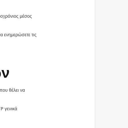
κροχρόνιος μέσος
να ενημερώσετε τις
ων
που θέλει να
P γενικά