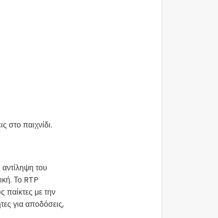
ς στο παιχνίδι.
 αντίληψη του
ική. Το RTP
ς παίκτες με την
τες για αποδόσεις,