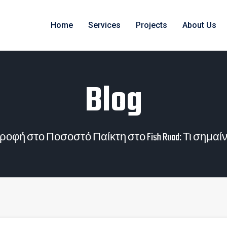
Home
Services
Projects
About Us
Blog
οφή στο Ποσοστό Παίκτη στο Fish Road: Τι σημαίνε