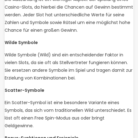
Casino-Slots, da hierbei die Chancen auf Gewinn bestimmt
werden. Jeder Slot hat unterschiedliche Werte für seine
Zahlen und Symbole sowie Rätsel um eine möglichst hohe
Chance für einen großen Gewinn.
Wilde Symbole
Wilde Symbole (Wild) sind ein entscheidender Faktor in
vielen Slots, da sie oft als Stellvertreter fungieren können.
Sie ersetzen andere Symbole im Spiel und tragen damit zur
Erzielung von Kombinationen bei.
Scatter-Symbole
Ein Scatter-Symbol ist eine besondere Variante eines
Symbols, das sich vom traditionellen Wild unterschiedet. Es
löst oft einen Free Spin-Modus aus oder bringt
Geldgewinne.