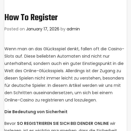
How To Register
Posted on
January 17, 2026
by
admin
Wenn man an das Glücksspiel denkt, fallen oft die Casino-
Slots auf. Diese beliebten Automaten sind nicht nur
unterhaltend, sondern auch ein guter Einstiegspunkt in die
Welt des Online-Glücksspiels. Allerdings ist der Zugang zu
diesen Spielen nicht immer leicht zu verstehen, besonders
für deutsche Spieler. In diesem Artikel werden wir uns mit
den Schritten auseinandersetzen, um sich bei einem
Online-Casino zu registrieren und loszulegen.
Die Bedeutung von Sicherheit
Bevor
SO REGISTRIEREN SIE SICH BEI DENDER ONLINE
wir
loslegen, ist es wichtig anzumerken, dass die Sicherheit