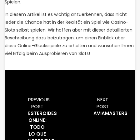
Spielen.
In diesem Artikel ist es wichtig anzuerkennen, dass nicht
jeder die Chance hat in der Realität ein Spiel wie Casino-
Slots selbst spielen. Wir hoffen aber mit dieser detaillierten
Beschreibung dazu beizutragen, um einen Einblick über
diese Online-Glücksspiele zu erhalten und wünschen Ihnen
viel Erfolg beim Ausprobieren von Slots!
PREVIOUS
NEXT
POST
POST
ESTEROIDES
AVIAMASTERS
ONLINE:
TODO
LO QUE