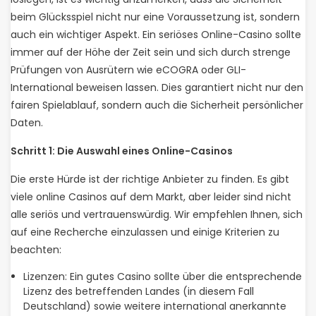
beim Glücksspiel nicht nur eine Voraussetzung ist, sondern
auch ein wichtiger Aspekt. Ein seriöses Online-Casino sollte
immer auf der Höhe der Zeit sein und sich durch strenge
Prüfungen von Ausrütern wie eCOGRA oder GLI-
International beweisen lassen. Dies garantiert nicht nur den
fairen Spielablauf, sondern auch die Sicherheit persönlicher
Daten.
Schritt 1: Die Auswahl eines Online-Casinos
Die erste Hürde ist der richtige Anbieter zu finden. Es gibt
viele online Casinos auf dem Markt, aber leider sind nicht
alle seriös und vertrauenswürdig. Wir empfehlen Ihnen, sich
auf eine Recherche einzulassen und einige Kriterien zu
beachten:
Lizenzen: Ein gutes Casino sollte über die entsprechende
Lizenz des betreffenden Landes (in diesem Fall
Deutschland) sowie weitere international anerkannte