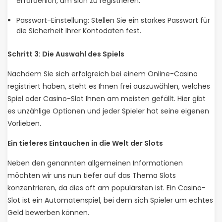
erforderlich, um sich zu registrieren.
Passwort-Einstellung: Stellen Sie ein starkes Passwort für
die Sicherheit Ihrer Kontodaten fest.
Schritt 3: Die Auswahl des Spiels
Nachdem Sie sich erfolgreich bei einem Online-Casino
registriert haben, steht es Ihnen frei auszuwählen, welches
Spiel oder Casino-Slot Ihnen am meisten gefällt. Hier gibt
es unzählige Optionen und jeder Spieler hat seine eigenen
Vorlieben.
Ein tieferes Eintauchen in die Welt der Slots
Neben den genannten allgemeinen Informationen
möchten wir uns nun tiefer auf das Thema Slots
konzentrieren, da dies oft am populärsten ist. Ein Casino-
Slot ist ein Automatenspiel, bei dem sich Spieler um echtes
Geld bewerben können.