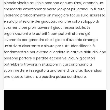
piccole vincite multiple possono accumularsi, creando un
crescendo emozionante verso jackpot più grandi. In futuro,
vedremo probabilmente un maggiore focus sulla sicurezza
e sulla protezione dei giocatori, nonché sullo sviluppo di
strumenti per promuovere il gioco responsabile. Le
organizzazioni e le autorità competenti stanno già
lavorando per garantire che il gioco d’azzardo rimanga
un’attività divertente e sicura per tutti. Identificarle è
fondamentale per evitare di cadere in cattive abitudini che
possono portare a perdite eccessive. Alcuni giocatori
potrebbero trovarsi in situazioni in cui continuano a
scommettere in seguito a una serie di vincite, illudendosi
che questa tendenza positiva possa continuare.