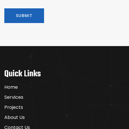
Quick Links
Home
Services
Projects
About Us
Contact Us