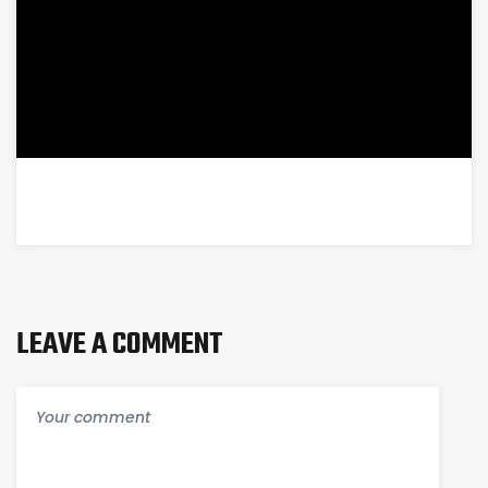
LEAVE A COMMENT