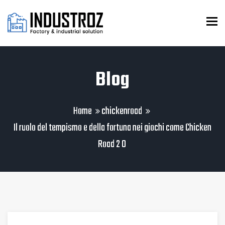
To
Blog
Home
chickenroad
Il ruolo del tempismo e della fortuna nei giochi come Chicken
Road 2 0