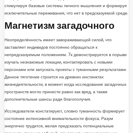
стимулируя базовые системы личного мышления и формируя
исключительные переживания, что нет в предсказуемой среде.
Магнетизм загадочного
Неопределённость имеет завораживающей силой, что
заставляет индивидов постоянно обращаться к
непредсказуемым положениям. 7к демонстрируется в порыве
изучать незнакомые локации, контактировать с новыми
персонами или запускать проекты с туманными результатами.
Данное тяготение строится на древних инстинктах
жизнедеятельности, в момент когда исследование загадочных
пространств могло принести равно как вред, а также
дополнительные шансы ради благополучия.
Исследователи констатируют, словно туманность формирует
состояние интенсивной внимательности фокуса. Разум
энергично трудится, желая предсказать потенциальные