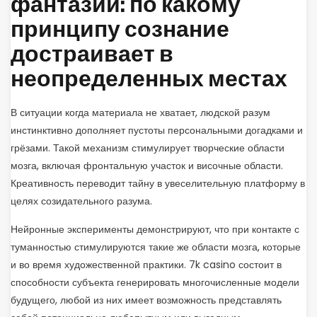
фантазии: по какому
принципу сознание
достраивает в
неопределенных местах
В ситуации когда материала не хватает, людской разум
инстинктивно дополняет пустоты персональными догадками и
грёзами. Такой механизм стимулирует творческие области
мозга, включая фронтальную участок и височные области.
Креативность переводит тайну в увеселительную платформу в
целях созидательного разума.
Нейронные эксперименты демонстрируют, что при контакте с
туманностью стимулируются такие же области мозга, которые
и во время художественной практики. 7k casino состоит в
способности субъекта генерировать многочисленные модели
будущего, любой из них имеет возможность представлять