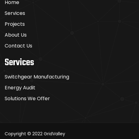
Home
Services
Projects
About Us
Contact Us
Services
Switchgear Manufacturing
Energy Audit
Solutions We Offer
Copyright © 2022
GridValley