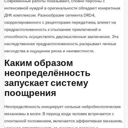
Современные работы показывают, словно персоны с
интенсивной нуждой в оригинальности обладают конкретным
ДНК комплексом. Разнообразие сегмента DRD4,
скоррелированного с рецепторами передатчика, влияет на
предрасположенность к отысканию приключений и
способность осуществлять двусмысленные заключения. Эта
наследственная предрасположенность раскрывает личные
несходства в ощущении риска и неизвестности.
Каким образом
неопределённость
запускает систему
поощрения
Неопределённость инициирует сильные нейробиологические
механизмы в мозге. В период когда человек встречается с
спонтанной положением, включается аффективная механизм,