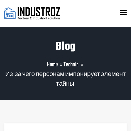
To
Blog
Home
Techniq
Из-за чего персонам импонирует элемент
тайны