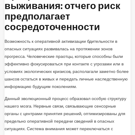
выживания: отчего риск
предполагает
сосредоточенности
Возможность к оперативной активизации бдительности в
опасных ситуациях развивалась на протяжении эонов
прогресса. Человеческие праотцы, которые способны были
эффективно фокусироваться при контакте с угрозами или в
условиях экологических кризисов, располагали заметно более
шансов остаться в живых и передать личные наследственную
информацию будущим поколениям.
Данный эволюционный процесс образовал особую структуру
нашего мозга. Нервные связи, связывающие сенсорные
органы с центрами принятия решений, оптимизированы для
предельно оперативной передачи сведений в опасных
ситуациях. Система внимания может переключаться с