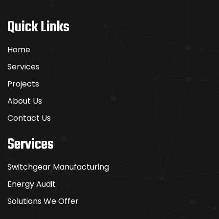
Quick Links
Home
Services
Projects
About Us
Contact Us
Services
Switchgear Manufacturing
Energy Audit
Solutions We Offer