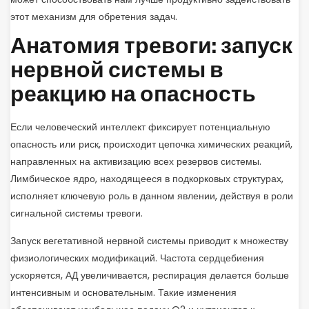
этот механизм для обретения задач.
Анатомия тревоги: запуск
нервной системы в
реакцию на опасность
Если человеческий интеллект фиксирует потенциальную
опасность или риск, происходит цепочка химических реакций,
направленных на активизацию всех резервов системы.
Лимбическое ядро, находящееся в подкорковых структурах,
исполняет ключевую роль в данном явлении, действуя в роли
сигнальной системы тревоги.
Запуск вегетативной нервной системы приводит к множеству
физиологических модификаций. Частота сердцебиения
ускоряется, АД увеличивается, респирация делается больше
интенсивным и основательным. Такие изменения