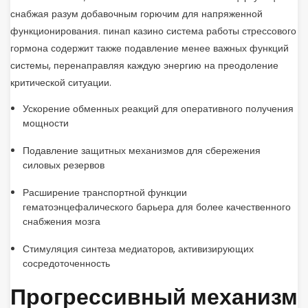
снабжая разум добавочным горючим для напряженной
функционирования. пинап казино система работы стрессового
гормона содержит также подавление менее важных функций
системы, перенаправляя каждую энергию на преодоление
критической ситуации.
Ускорение обменных реакций для оперативного получения
мощности
Подавление защитных механизмов для сбережения
силовых резервов
Расширение транспортной функции
гематоэнцефалического барьера для более качественного
снабжения мозга
Стимуляция синтеза медиаторов, активизирующих
сосредоточенность
Прогрессивный механизм