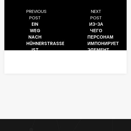
PREVIOUS
NEXT
POST
POST
EIN
ИЗ-ЗА
WEG
ЧЕГО
NACH
ПЕРСОНАМ
HÜHNERSTRASSE I
ИМПОНИРУЕТ
ST G
ЭЛЕМЕНТ
EWINN O
ТАЙНЫ
DER V
ERLUST