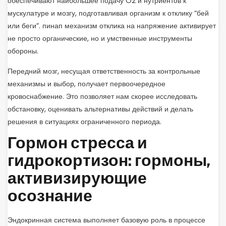
обеспечивают наибольшее подачу O2 и нутриентов к
мускулатуре и мозгу, подготавливая организм к отклику “бей
или беги”. пинап механизм отклика на напряжение активирует
не просто органические, но и умственные инструменты
обороны.
Передний мозг, несущая ответственность за контрольные
механизмы и выбор, получает первоочередное
кровоснабжение. Это позволяет нам скорее исследовать
обстановку, оценивать альтернативы действий и делать
решения в ситуациях ограниченного периода.
Гормон стресса и
гидрокортизон: гормоны,
активизирующие
осознание
Эндокринная система выполняет базовую роль в процессе