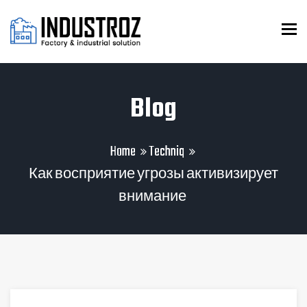
To
Blog
Home
Techniq
Как восприятие угрозы активизирует
внимание