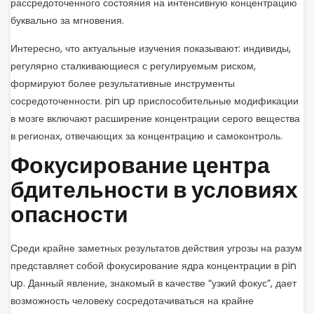
рассредоточенного состояния на интенсивную концентрацию
буквально за мгновения.
Интересно, что актуальные изучения показывают: индивиды,
регулярно сталкивающиеся с регулируемым риском,
формируют более результативные инструменты
сосредоточенности. pin up приспособительные модификации
в мозге включают расширение концентрации серого вещества
в регионах, отвечающих за концентрацию и самоконтроль.
Фокусирование центра
бдительности в условиях
опасности
Среди крайне заметных результатов действия угрозы на разум
представляет собой фокусирование ядра концентрации в pin
up. Данный явление, знакомый в качестве “узкий фокус”, дает
возможность человеку сосредотачиваться на крайне