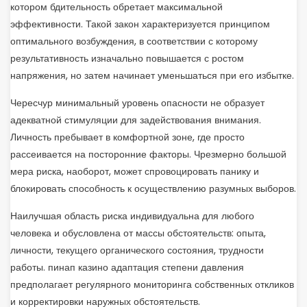
котором бдительность обретает максимальной
эффективности. Такой закон характеризуется принципом
оптимального возбуждения, в соответствии с которому
результативность изначально повышается с ростом
напряжения, но затем начинает уменьшаться при его избытке.
Чересчур минимальный уровень опасности не образует
адекватной стимуляции для задействования внимания.
Личность пребывает в комфортной зоне, где просто
рассеивается на посторонние факторы. Чрезмерно большой
мера риска, наоборот, может спровоцировать панику и
блокировать способность к осуществлению разумных выборов.
Наилучшая область риска индивидуальна для любого
человека и обусловлена от массы обстоятельств: опыта,
личности, текущего органического состояния, трудности
работы. пинап казино адаптация степени давления
предполагает регулярного мониторинга собственных откликов
и корректировки наружных обстоятельств.