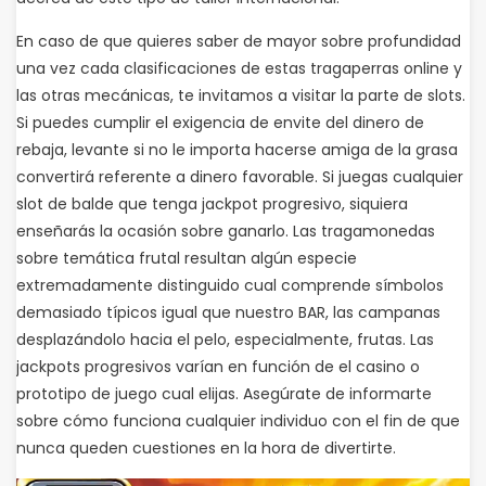
En caso de que quieres saber de mayor sobre profundidad
una vez cada clasificaciones de estas tragaperras online y
las otras mecánicas, te invitamos a visitar la parte de slots.
Si puedes cumplir el exigencia de envite del dinero de
rebaja, levante si no le importa hacerse amiga de la grasa
convertirá referente a dinero favorable. Si juegas cualquier
slot de balde que tenga jackpot progresivo, siquiera
enseñarás la ocasión sobre ganarlo. Las tragamonedas
sobre temática frutal resultan algún especie
extremadamente distinguido cual comprende símbolos
demasiado típicos igual que nuestro BAR, las campanas
desplazándolo hacia el pelo, especialmente, frutas. Las
jackpots progresivos varían en función de el casino o
prototipo de juego cual elijas. Asegúrate de informarte
sobre cómo funciona cualquier individuo con el fin de que
nunca queden cuestiones en la hora de divertirte.