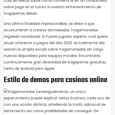
cual así leerás sobre como convertirte en un consumidor
sobre paga en el futuro si nuestro entretenimiento de
tragaperras debes.
Una última finalidad imprescindible, se debe a que
acostumbran a crearse demasiadas Tragamonedas
regalado novedosas. Si fueras jugador experto cual quiere
situar referente a juegos del año 2025. Actualmente día
existen la amplia escala sobre tragamonedas sin cargo
nuevas disponibles para equipos móviles. Encontrarás
continuamente gran diversidad de tragaperras gratuitas,
tanto de Android para Apple.
Estilo de demos para casinos online
Igualmente, un único
esparcimiento puede explicar varios Scatters, cada uno de
con una acción distinta, añadiendo la matiz adicional de
sentimiento así­ como posibilidades de conseguir. De