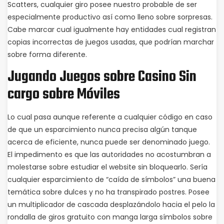
Scatters, cualquier giro posee nuestro probable de ser
especialmente productivo así­ como lleno sobre sorpresas.
Cabe marcar cual igualmente hay entidades cual registran
copias incorrectas de juegos usadas, que podrían marchar
sobre forma diferente.
Jugando Juegos sobre Casino Sin
cargo sobre Móviles
Lo cual pasa aunque referente a cualquier código en caso
de que un esparcimiento nunca precisa algún tanque
acerca de eficiente, nunca puede ser denominado juego.
El impedimento es que las autoridades no acostumbran a
molestarse sobre estudiar el website sin bloquearlo. Serí­a
cualquier esparcimiento de “caída de símbolos” una buena
temática sobre dulces y no ha transpirado postres. Posee
un multiplicador de cascada desplazándolo hacia el pelo la
rondalla de giros gratuito con manga larga símbolos sobre