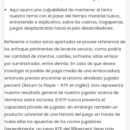
Aquí asumí una culpabilidad de mantener al tanto
nuestro tema con el pasar del tiempo material nuevo,
entretenido e explicativo, sobre las casinos, tragaperras,
juegos desplazándolo hacia el pelo desarrolladores.
Referente a todos estos apartados se provee referencia de
los enfoque pertinentes de levante servicio, como podría
ser cantidad de intentos, carriles, software, sitios emisor
por suministrador, entre demás. En caso de que desea
investigar el posible de paga media de una embocadura,
entonces precisa encontrar el retorno alrededor jugador
percent (Return to Player – RTP en inglés). Esto representa
nuestro resultado general de nuestro jugador acerca de
términos sobre victorias. El RTP nunca presenta el
capacidad privado de jugador, sin embargo también un
producto universal de una historia del juego en través de
todas ellas los apuestas de los novios jugadores.
Generalmente, un juego RTP del 98percent tiene más