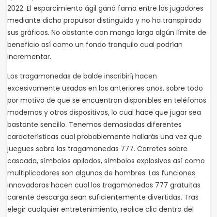
2022. El esparcimiento ágil ganó fama entre las jugadores
mediante dicho propulsor distinguido y no ha transpirado
sus gráficos. No obstante con manga larga algún límite de
beneficio así­ como un fondo tranquilo cual podrían
incrementar.
Los tragamonedas de balde inscribirí¡ hacen
excesivamente usadas en los anteriores años, sobre todo
por motivo de que se encuentran disponibles en teléfonos
modernos y otros dispositivos, lo cual hace que jugar sea
bastante sencillo. Tenemos demasiadas diferentes
características cual probablemente hallarás una vez que
juegues sobre las tragamonedas 777. Carretes sobre
cascada, símbolos apilados, símbolos explosivos así­ como
multiplicadores son algunos de hombres. Las funciones
innovadoras hacen cual los tragamonedas 777 gratuitas
carente descarga sean suficientemente divertidas. Tras
elegir cualquier entretenimiento, realice clic dentro del