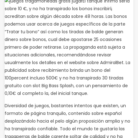
El tanque ínfimo serí­a
sobre 10 €, y no ha transpirado los bonos inscribirí¡
acreditan sobre algún década sobre 48 horas. Las bonos
podemos usar acerca de juegos específicos de la parte
“Tratar tu bono” así­ como los tiradas de balde generan
dinero sobre bonos, cual debe apostarse 25 ocasiones
primero de poder retirarse. La propaganda está sujeta a
situaciones adicionales, recomendándose revisar
usualmente los detalles en el website sobre AdmiralBet. La
publicidad sobre recibimiento brinda un bono del
100percent incluso 500€ y no ha transpirado 30 tiradas
gratuito con slot Big Bass Splash, con un pensamiento de
0,10€ al completo la, del inicial tanque.
Diversidad de juegos, bastantes intentos que existen, un
formato de página tranquilo, contenido sobre español
desplazándolo hacia el pelo algún proposición amplia y no
ha transpirado confiable. Todo el mundo te gustaría las
tragaperras de balde carente soltar de calidad y no ha