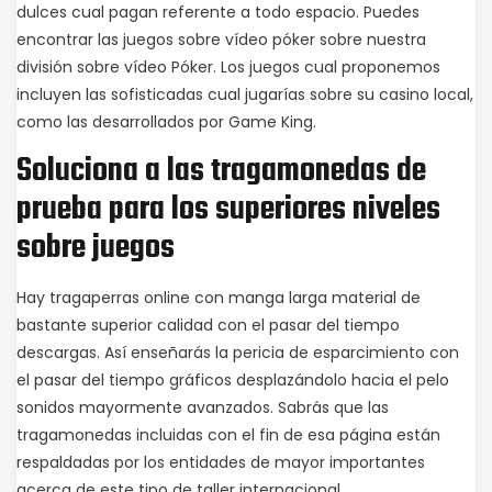
dulces cual pagan referente a todo espacio. Puedes
encontrar las juegos sobre vídeo póker sobre nuestra
división sobre vídeo Póker. Los juegos cual proponemos
incluyen las sofisticadas cual jugarías sobre su casino local,
como las desarrollados por Game King.
Soluciona a las tragamonedas de
prueba para los superiores niveles
sobre juegos
Hay tragaperras online con manga larga material de
bastante superior calidad con el pasar del tiempo
descargas. Así enseñarás la pericia de esparcimiento con
el pasar del tiempo gráficos desplazándolo hacia el pelo
sonidos mayormente avanzados. Sabrás que las
tragamonedas incluidas con el fin de esa página están
respaldadas por los entidades de mayor importantes
acerca de este tipo de taller internacional.