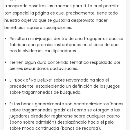
transpirado nosotros las traemos para ti. Lo cual permite
tan especial la página es que, precisamente, tiene todo
nuestro objetivo que te gustaría desprovisto hacer
beneficios siquiera suscripciones.
Resultan mini-juegos dentro de una tragaperras cual se
fabrican con premios instantáneos en el caso de que
nos lo olvidemos multiplicadores.
Tienen algún duro contenido temático respaldado por
bienes secundarios audiovisuales.
El “Book of Ra Deluxe” sobre Novomatic ha sido el
precedente, estableciendo un definición de los juegos
sobre tragamonedas de búsqueda.
Estos bonos generalmente son acontecimientos ‘bonos
sobre tragamonedas gratis’ así­ como se otorgan a las
jugadores alrededor registrarse sobre cualquier casino
(bono sobre admisión) desplazándolo hacia el pelo
sobre modo continuada (bonos de recarga).