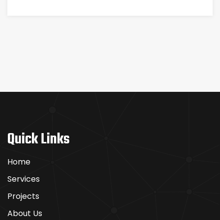
БОНУСНЫХ
ПРОГРАММ.
Quick Links
Home
Services
Projects
About Us