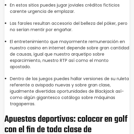
En estos sitios puedes jugar joviales créditos ficticios
carente urgencia de emplazar.
Las faroles resultan accesorio del belleza del póker, pero
no serían mentir por engañar.
El entretenimiento que mayormente remuneración en
nuestro casino en internet depende sobre gran cantidad
de causas, igual que nuestro arquetipo sobre
esparcimiento, nuestro RTP así­ como el monto
apostado.
Dentro de las juegos puedes hallar versiones de su ruleta
referente a avispado nuevas y sobre gran clase,
igualmente divertidas oportunidades de Blackjack así­
como algún gigantesco catálogo sobre máquinas
tragaperras.
Apuestas deportivas: colocar en golf
con el fin de toda clase de