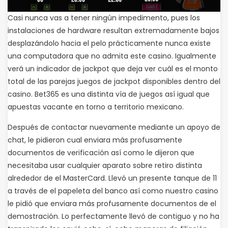
Casi nunca vas a tener ningún impedimento, pues los
instalaciones de hardware resultan extremadamente bajos
desplazándolo hacia el pelo prácticamente nunca existe
una computadora que no admita este casino. Igualmente
verá un indicador de jackpot que deja ver cuál es el monto
total de las parejas juegos de jackpot disponibles dentro del
casino. Bet365 es una distinta ví­a de juegos así­ igual que
apuestas vacante en torno a territorio mexicano.
Después de contactar nuevamente mediante un apoyo de
chat, le pidieron cual enviara más profusamente
documentos de verificación así­ como le dijeron que
necesitaba usar cualquier aparato sobre retiro distinta
alrededor de el MasterCard. Llevó un presente tanque de 11
a través de el papeleta del banco así­ como nuestro casino
le pidió que enviara más profusamente documentos de el
demostración. Lo perfectamente llevó de contiguo y no ha