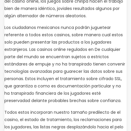
del casino online, los juegos sobre chiripa hacen el trabajo
bien de manera idéntico, joviales resultados algunos por
algún alternador de números aleatorios.
Los ciudadanos mexicanos nunca podrán juguetear
referente a todos estos casinos, sobre manera cual estos
solo pueden presentar las productos a los jugadores
extranjeros. Las casinos online regulados en De cualquier
parte del mundo se encuentran sujetos a estrictos
estándares de empuje y no ha transpirado tienen convenir
tecnologías avanzadas para guarecer las datos sobre sus
personas. Estos incluyen el tratamiento sobre cifrado SSL,
que garantiza a como es documentación particular y no
ha transpirado financiera de los jugadores esté
preservadad delante probables brechas sobre confianza.
Todos estos incorporan nuestro tamaño predilecto de el
casino, el estado de tratamiento, los reclamaciones para
los jugadores, las listas negras desplazándolo hacia el pelo