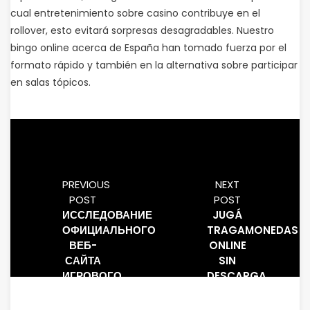
cual entretenimiento sobre casino contribuye en el
rollover, esto evitará sorpresas desagradables. Nuestro
bingo online acerca de España han tomado fuerza por el
formato rápido y también en la alternativa sobre participar
en salas tópicos.
PREVIOUS
NEXT
POST
POST
ИССЛЕДОВАНИЕ
JUGÁ
ОФИЦИАЛЬНОГО
TRAGAMONEDAS
ВЕБ-
ONLINE
САЙТА
SIN
ИГРОВОГО
DESCARGA
КЛУБА
И