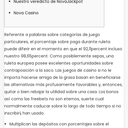
Nuestro veredicto de NovaJackpot
Nova Casino
Referente a palabras sobre categorías de juego
particulares, el porcentaje sobre paga durante ruleta
puede diferir en el momento en que el 92,11percent incluso
nuestro 98,65percent. Como posiblemente sepas, una
ruleta europea posee excelentes oportunidades sobre
contraposición a la saco. Las juegos de casino si no le
importa hacerse amiga de la grasa basan en beneficiarse
las alternativas más profusamente favorables y, entonces,
quitar o bien rebajar la utilidad sobre una casa.
Los bonos
así­ como las freebets no son eternos, suerte cual
normalmente caducar sobre lo largo de todo tiempo si no
inscribirí¡ han usado.
Multiplican las depósitos con porcentajes sobre el