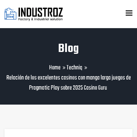
To
Blog
Home
Techniq
Relación de los excelentes casinos con manga larga juegos de
Pragmatic Play sobre 2025 Casino Guru