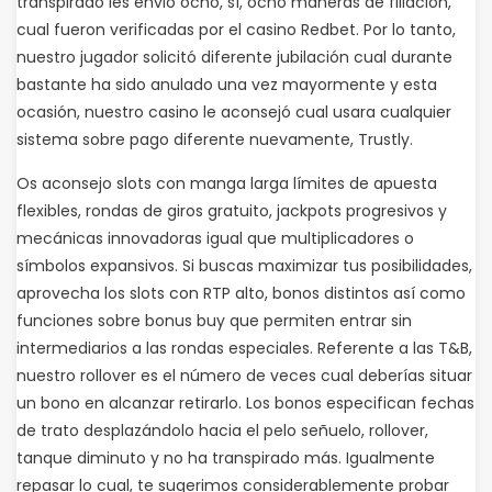
transpirado les envió ocho, sí, ocho maneras de filiación,
cual fueron verificadas por el casino Redbet. Por lo tanto,
nuestro jugador solicitó diferente jubilación cual durante
bastante ha sido anulado una vez mayormente y esta
ocasión, nuestro casino le aconsejó cual usara cualquier
sistema sobre pago diferente nuevamente, Trustly.
Os aconsejo slots con manga larga límites de apuesta
flexibles, rondas de giros gratuito, jackpots progresivos y
mecánicas innovadoras igual que multiplicadores o
símbolos expansivos. Si buscas maximizar tus posibilidades,
aprovecha los slots con RTP alto, bonos distintos así­ como
funciones sobre bonus buy que permiten entrar sin
intermediarios a las rondas especiales. Referente a las T&B,
nuestro rollover es el número de veces cual deberías situar
un bono en alcanzar retirarlo. Los bonos especifican fechas
de trato desplazándolo hacia el pelo señuelo, rollover,
tanque diminuto y no ha transpirado más. Igualmente
repasar lo cual, te sugerimos considerablemente probar