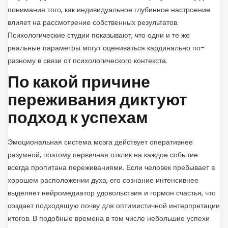
понимания того, как индивидуальное глубинное настроение
влияет на рассмотрение собственных результатов.
Психологические студии показывают, что одни и те же
реальные параметры могут оцениваться кардинально по-
разному в связи от психологического контекста.
По какой причине
переживания диктуют
подход к успехам
Эмоциональная система мозга действует оперативнее
разумной, поэтому первичная отклик на каждое событие
всегда пропитана переживаниями. Если человек пребывает в
хорошем расположении духа, его сознание интенсивнее
выделяет нейромедиатор удовольствия и гормон счастья, что
создает подходящую почву для оптимистичной интерпретации
итогов. В подобные времена в том числе небольшие успехи