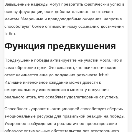
Завышенные надежды могут превратить фактический успех в
основу фрустрации, если действительность не отвечает
мечтам. Умеренные и правдоподобные ожидания, напротив,
способствуют более оптимистичному осознанию достижений
1х бет.
Функция предвкушения
Предвкушение победы активирует те же участки мозга, что и
само обретение цели. Это означает, что психологическая
ответ начинается еще до получения результата 1xbet.
Излишне интенсивное ожидание может довести к
эмоциональному изнеможению к моменту получения
реального итога, что ослабляет удовлетворение от успеха.
Способность управлять антиципацией способствует сберечь
эмоциональные ресурсы для правильной реакции на победы.
Умеренное возбуждение и реалистичное проектирование
образуют оптимальные обстоятельства для всестороннего