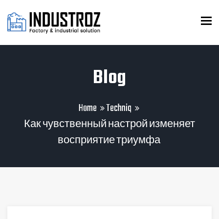
To
Blog
Home
Techniq
Как чувственный настрой изменяет
восприятие триумфа