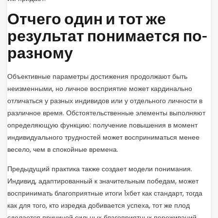
Отчего один и тот же
результат понимается по-
разному
Объективные параметры достижения продолжают быть
неизменными, но личное восприятие может кардинально
отличаться у разных индивидов или у отдельного личности в
различное время. Обстоятельственные элементы выполняют
определяющую функцию: получение повышения в момент
индивидуального трудностей может восприниматься менее
весело, чем в спокойные времена.
Предыдущий практика также создает модели понимания.
Индивид, адаптированный к значительным победам, может
воспринимать благоприятные итоги 1хбет как стандарт, тогда
как для того, кто изредка добивается успеха, тот же плод
сделается причиной сильных благоприятных переживаний.