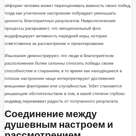
эйфории человек может переоценивать важность своих побед,
тогда как угнетенное настроение побуждает уменьшать
ценность благоприятных результатов. Неврологические
процессы раскрывают, что эмоциональный фон
модифицирует активность передней коры, которая
ответственна за рассмотрение и проектирование.
Изыскания демонстрируют, что люди в благоприятном
расположении более склонны относить победы своим
способностям и стараниям, в то время как находящиеся в
плохом настроении чаще интерпретируют достижения
внешними факторами или случайностью. 1хбет становится
решающим обстоятельством в том, в какой степени глубоко
индивид переживает радость от полученного результата.
Соединение между
душевным настроем и