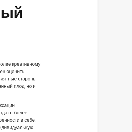
ный
более креативному
ен оценить
риятные стороны.
нный плод, но и
ксации
оздают более
ренности в себе.
индивидуальную