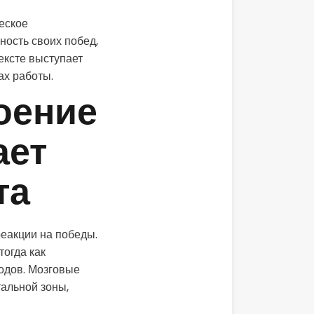
еское
ность своих побед,
ексте выступает
ах работы.
оение
ает
та
еакции на победы.
тогда как
одов. Мозговые
альной зоны,