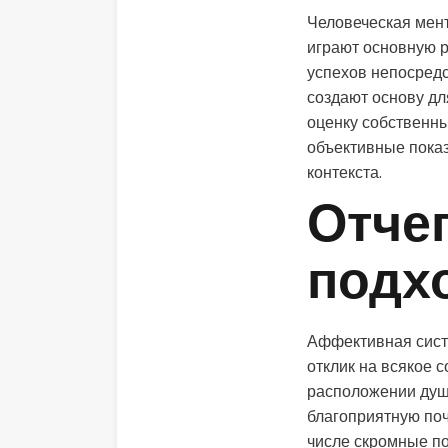
Человеческая мент
играют основную 
успехов непосредс
создают основу дл
оценку собственны
объективные показ
контекста.
Отчег
подх
Аффективная сист
отклик на всякое 
расположении души
благоприятную поч
числе скромные п