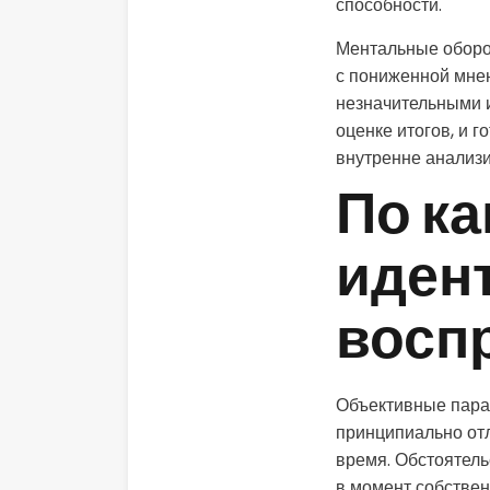
способности.
Ментальные оборо
с пониженной мне
незначительными 
оценке итогов, и г
внутренне анализи
По ка
иден
восп
Объективные пара
принципиально отл
время. Обстоятел
в момент собствен