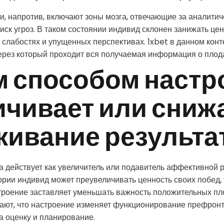
, напротив, включают зоны мозга, отвечающие за аналитич
ск угроз. В таком состоянии индивид склонен занижать цен
 слабостях и упущенных перспективах. 1xbet в данном конт
через который проходит вся получаемая информация о плод
м способом настр
ичивает или сниж
живание результа
 действует как увеличитель или подавитель аффективной р
рии индивид может преувеличивать ценность своих побед, 
троение заставляет уменьшать важность положительных пл
ают, что настроение изменяет функционирование префронт
за оценку и планирование.