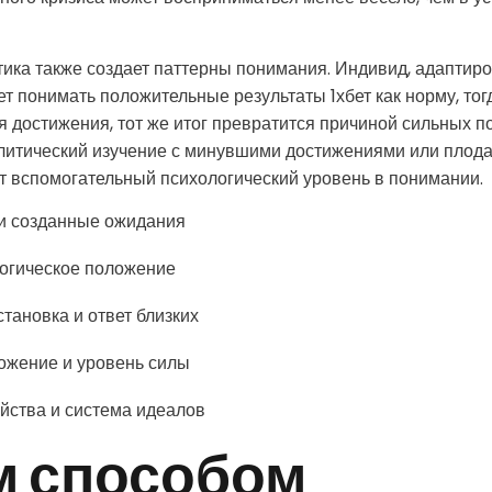
ика также создает паттерны понимания. Индивид, адаптир
 понимать положительные результаты 1хбет как норму, тогда
я достижения, тот же итог превратится причиной сильных 
литический изучение с минувшими достижениями или плод
т вспомогательный психологический уровень в понимании.
и созданные ожидания
огическое положение
тановка и ответ близких
ожение и уровень силы
йства и система идеалов
м способом