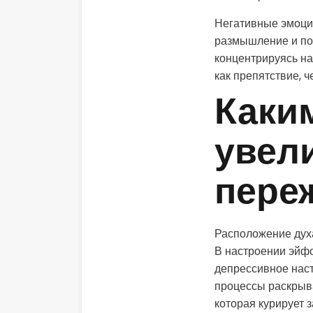
Негативные эмоции
размышление и пои
концентрируясь на
как препятствие, 
Каки
увел
пере
Расположение духа
В настроении эйфо
депрессивное нас
процессы раскрыв
которая курирует 