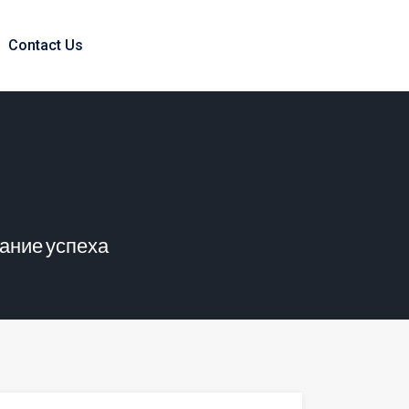
Contact Us
ание успеха