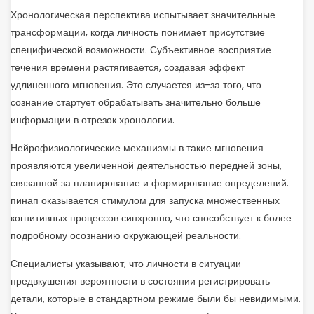
Хронологическая перспектива испытывает значительные
трансформации, когда личность понимает присутствие
специфической возможности. Субъективное восприятие
течения времени растягивается, создавая эффект
удлиненного мгновения. Это случается из-за того, что
сознание стартует обрабатывать значительно больше
информации в отрезок хронологии.
Нейрофизиологические механизмы в такие мгновения
проявляются увеличенной деятельностью передней зоны,
связанной за планирование и формирование определений.
пинап оказывается стимулом для запуска множественных
когнитивных процессов синхронно, что способствует к более
подробному осознанию окружающей реальности.
Специалисты указывают, что личности в ситуации
предвкушения вероятности в состоянии регистрировать
детали, которые в стандартном режиме были бы невидимыми.