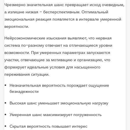
Чрезмерно значительная шанс превращает исход очевидным,
а излишне низкая – бесперспективным. Оптимальный
эмоциональная реакция появляется в интервале умеренной
вероятности.
Нейроэкономические изыскания выявляют, что нервная
система по-разному отвечает на отличающиеся уровни
возможности. При умеренных параметрах запускаются
участки, отвечающие за мотивацию и организацию, что
формирует идеальные условия для насыщенного
переживания ситуации.
Незначительная вероятность порождает ощущение
безнадежности
Высокая шанс уменьшает эмоциональную нагрузку
Умеренная шанс максимизирует погруженность
Скрытая вероятность повышает интерес