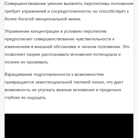
Совершенствование умения выявлять перспективы положения
требует упражнений и сосредоточенности, но способствует к
более богатой эмоциональной жизни.
Упражнение концентрации в условиях перспектив
предполагает совершенствование чувствительности к
изменениям в внешней обстановке и личном положении. Это
позволяет скорее распознавать мгновения потенциала и
полнее их проживать.
Взращивание подготовленности к возможностям
превращается экзистенциальной тактикой пинап, что дает
возможность не упускать важные мгновения и предельно
глубоко их ощущать.