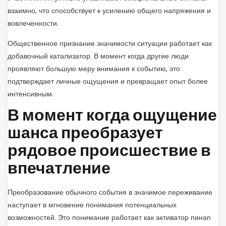
взаимно, что способствует к усилению общего напряжения и
вовлеченности.
Общественное признание значимости ситуации работает как
добавочный катализатор. В момент когда другие люди
проявляют большую меру внимания к событию, это
подтверждает личные ощущения и превращает опыт более
интенсивным.
В момент когда ощущение
шанса преобразует
рядовое происшествие в
впечатление
Преобразование обычного события в значимое переживание
наступает в мгновение понимания потенциальных
возможностей. Это понимание работает как активатор пинап