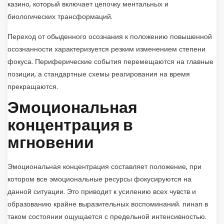
казино, который включает цепочку ментальных и
биологических трансформаций.
Переход от обыденного осознания к положению повышенной
осознанности характеризуется резким изменением степени
фокуса. Периферические события перемещаются на главные
позиции, а стандартные схемы реагирования на время
прекращаются.
Эмоциональная
концентрация в
мгновении
Эмоциональная концентрация составляет положение, при
котором все эмоциональные ресурсы фокусируются на
данной ситуации. Это приводит к усилению всех чувств и
образованию крайне выразительных воспоминаний. пинап в
таком состоянии ощущается с предельной интенсивностью.