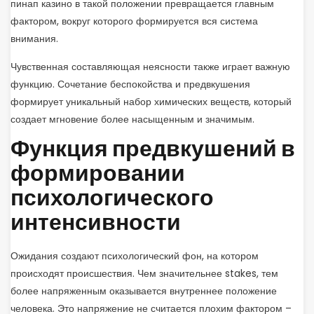
пинап казино в такой положении превращается главным
фактором, вокруг которого формируется вся система
внимания.
Чувственная составляющая неясности также играет важную
функцию. Сочетание беспокойства и предвкушения
формирует уникальный набор химических веществ, который
создает мгновение более насыщенным и значимым.
Функция предвкушений в
формировании
психологического
интенсивности
Ожидания создают психологический фон, на котором
происходят происшествия. Чем значительнее stakes, тем
более напряженным оказывается внутреннее положение
человека. Это напряжение не считается плохим фактором –