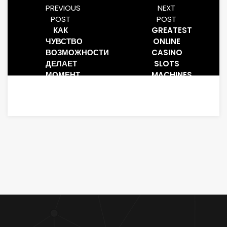
PREVIOUS
NEXT
POST
POST
КАК
GREATEST
ЧУВСТВО
ONLINE
ВОЗМОЖНОСТИ
CASINO
ДЕЛАЕТ
SLOTS
МОМЕНТ
MACHINES
ИСКЛЮЧИТЕЛЬНЫМ