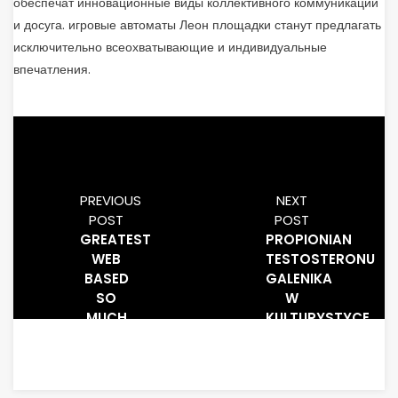
обеспечат инновационные виды коллективного коммуникации
и досуга. игровые автоматы Леон площадки станут предлагать
исключительно всеохватывающие и индивидуальные
впечатления.
PREVIOUS
NEXT
POST
POST
GREATEST
PROPIONIAN
WEB
TESTOSTERONU
BASED
GALENIKA
SO
W
MUCH
KULTURYSTYCE
CANDY
SLOT
CASINOS
US