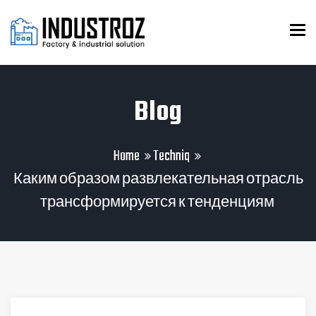
To
Blog
Home
Techniq
Каким образом развлекательная отрасль
трансформируется к тенденциям