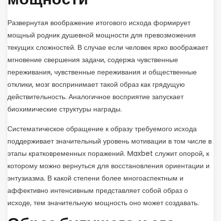
мощности
Развернутая воображение итогового исхода формирует
мощный родник душевной мощности для превозможения
текущих сложностей. В случае если человек ярко воображает
мгновение свершения задачи, содержа чувственные
переживания, чувственные переживания и общественные
отклики, мозг воспринимает такой образ как грядущую
действительность. Аналогичное восприятие запускает
биохимические структуры награды.
Систематическое обращение к образу требуемого исхода
поддерживает значительный уровень мотивации в том числе в
этапы кратковременных поражений. Maxbet служит опорой, к
которому можно вернуться для восстановления ориентации и
энтузиазма. В какой степени более многоаспектным и
аффективно интенсивным представляет собой образ о
исходе, тем значительную мощность оно может создавать.