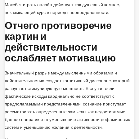
Максбет играть онлайн действует как душевный компас,
показывающий курс в периоды неопределенности.
Отчего противоречие
картин и
действительности
ослабляет мотивацию
Значительный разрыв между мысленными образами и
действительностью создает когнитивный диссонанс, который
разрушает стимулирующую мощность. В случае если
фактические исходы кардинально не соответствуют с
предполагаемыми представлениями, сознание приступает
рассматривать определенные замыслы как недостижимые.
Данное направляет к уменьшению активности дофаминовых
систем и уменьшению желания к деятельности.