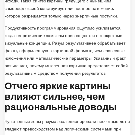
исходу. Такая синтез картины грядущего с нынешним
саморефлексией конструирует личностное натяжение,
которое разрешается только через энергичные поступки.
Продуктивность программирования ощутимо усиливается,
когда теоретические замыслы превращаются в конкретные
визуальные концепции. Разум результативнее обрабатывает
факты, оформленную в картинной формате, чем словесные
изложения или математические параметры. Указанный факт
разъясняет, почему мысленная картинка представляет собой
результативным средством получения результатов.
Отчего яркие картины
влияют сильнее, чем
рациональные доводы
Чувственные зоны разума эволюционировали несчетные лет и
владеют превосходством над логическими системами при