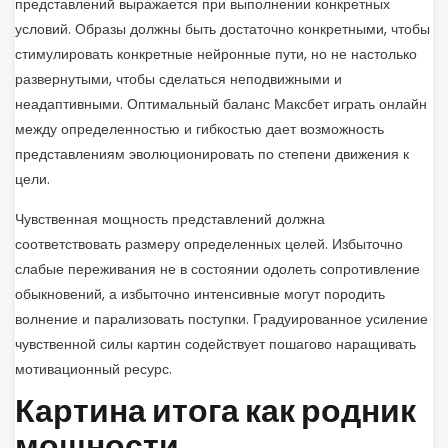
представлений выражается при выполнении конкретных
условий. Образы должны быть достаточно конкретными, чтобы
стимулировать конкретные нейронные пути, но не настолько
развернутыми, чтобы сделаться неподвижными и
неадаптивными. Оптимальный баланс Максбет играть онлайн
между определенностью и гибкостью дает возможность
представлениям эволюционировать по степени движения к
цели.
Чувственная мощность представлений должна
соответствовать размеру определенных целей. Избыточно
слабые переживания не в состоянии одолеть сопротивление
обыкновений, а избыточно интенсивные могут породить
волнение и парализовать поступки. Градуированное усиление
чувственной силы картин содействует пошагово наращивать
мотивационный ресурс.
Картина итога как родник