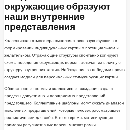
окружающие образуют
наши внутренние
представления
Коллективная атмосфера выполняет основную функцию в
формировании индивидуальных картин о потенциальном и
желательном. Отражающие структуры спонтанно копируют
схемы поведения окружающих персон, включая их в личную
структуру внутренних картин. Наблюдение за победами прочих
создает модели для персональных стимулирующих картин.
Общественные нормы и коллективные ожидания задают
пределы допустимых и поощряемых представлений
предстоящего. Коллективные шаблоны могут сужать диапазон
мысленных представлений, которые человек рассматривает
реалистичными для себя. В то же время, мотивирующие
примеры результативных персон множат рамки