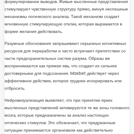
формулировании выводов. Живые мысленные представления
стимулируют чувственную структуру прямо, минуя неспешные
механизмы логического анализа. Такой механизм создает
мгновенную стимулирующую отклик, которая выражается в
форме желания действовать.
Разумные обоснования запрашивают серьезных когнитивных
ресурсов для переработки и часто встречают препятствие со
части предохранительных систем разума. Образы же
воспринимаются как прямая явь, что создает их сильнее
достоверными для подсознания. Maxbet действует через
аффективное действие, которое труднее игнорировать или
отбросить.
Нейровизуализация выявляет, что при принятии ярких
мысленных представлений активируются те же зоны головного
мозга, которые предназначены за анализ настоящих
оптических стимулов. Это обозначает, что придуманные
ситуации принимаются организмом как действительно