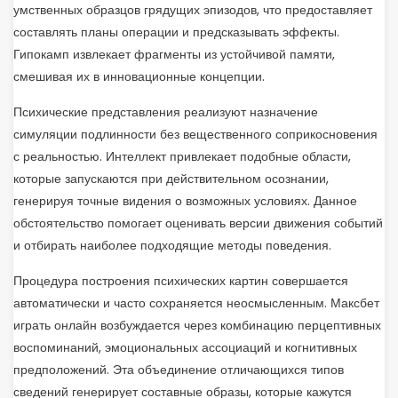
умственных образцов грядущих эпизодов, что предоставляет
составлять планы операции и предсказывать эффекты.
Гипокамп извлекает фрагменты из устойчивой памяти,
смешивая их в инновационные концепции.
Психические представления реализуют назначение
симуляции подлинности без вещественного соприкосновения
с реальностью. Интеллект привлекает подобные области,
которые запускаются при действительном осознании,
генерируя точные видения о возможных условиях. Данное
обстоятельство помогает оценивать версии движения событий
и отбирать наиболее подходящие методы поведения.
Процедура построения психических картин совершается
автоматически и часто сохраняется неосмысленным. Максбет
играть онлайн возбуждается через комбинацию перцептивных
воспоминаний, эмоциональных ассоциаций и когнитивных
предположений. Эта объединение отличающихся типов
сведений генерирует составные образы, которые кажутся