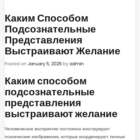
Каким Способом
Подсознательные
Представления
Выстраивают Желание
Posted on
January 5, 2026
by
admin
Каким способом
подсознательные
представления
выстраивают желание
Человеческое восприятие постоянно конструирует
психические изображения, которые координируют личные