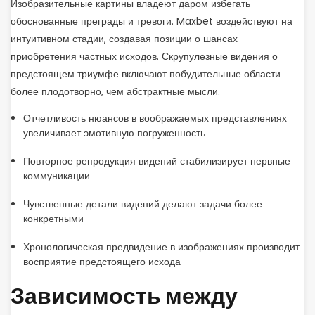
Изобразительные картины владеют даром избегать
обоснованные преграды и тревоги. Maxbet воздействуют на
интуитивном стадии, создавая позиции о шансах
приобретения частных исходов. Скрупулезные видения о
предстоящем триумфе включают побудительные области
более плодотворно, чем абстрактные мысли.
Отчетливость нюансов в воображаемых представлениях
увеличивает эмотивную погруженность
Повторное репродукция видений стабилизирует нервные
коммуникации
Чувственные детали видений делают задачи более
конкретными
Хронологическая предвидение в изображениях производит
восприятие предстоящего исхода
Зависимость между