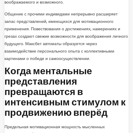
воображаемого и возможного.
Общение с прочими индивидами непрерывно расширяет
запас представлений, имеющихся для мотивационного
применения. Повествования о достижениях, намерениях и
грезах создают свежие возможности для воображения личного
будущего. Максбет автоматы образуется через
взаимодействие персонального опыта с коллективными
картинами о победе и самоосуществлении.
Когда ментальные
представления
превращаются в
интенсивным стимулом к
продвижению вперёд
Предельная мотивационная мощность мысленных