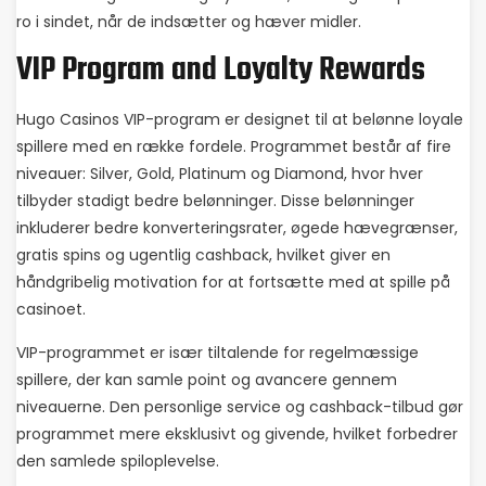
ro i sindet, når de indsætter og hæver midler.
VIP Program and Loyalty Rewards
Hugo Casinos VIP-program er designet til at belønne loyale
spillere med en række fordele. Programmet består af fire
niveauer: Silver, Gold, Platinum og Diamond, hvor hver
tilbyder stadigt bedre belønninger. Disse belønninger
inkluderer bedre konverteringsrater, øgede hævegrænser,
gratis spins og ugentlig cashback, hvilket giver en
håndgribelig motivation for at fortsætte med at spille på
casinoet.
VIP-programmet er især tiltalende for regelmæssige
spillere, der kan samle point og avancere gennem
niveauerne. Den personlige service og cashback-tilbud gør
programmet mere eksklusivt og givende, hvilket forbedrer
den samlede spiloplevelse.