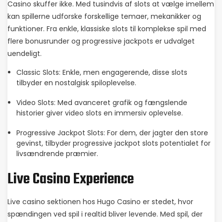
Casino skuffer ikke. Med tusindvis af slots at vælge imellem
kan spillerne udforske forskellige temaer, mekanikker og
funktioner. Fra enkle, klassiske slots til komplekse spil med
flere bonusrunder og progressive jackpots er udvalget
uendeligt.
Classic Slots: Enkle, men engagerende, disse slots
tilbyder en nostalgisk spiloplevelse.
Video Slots: Med avanceret grafik og fængslende
historier giver video slots en immersiv oplevelse.
Progressive Jackpot Slots: For dem, der jagter den store
gevinst, tilbyder progressive jackpot slots potentialet for
livsændrende præmier.
Live Casino Experience
Live casino sektionen hos Hugo Casino er stedet, hvor
spændingen ved spil i realtid bliver levende. Med spil, der