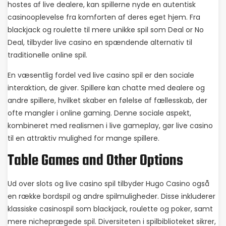
hostes af live dealere, kan spillerne nyde en autentisk
casinooplevelse fra komforten af deres eget hjem. Fra
blackjack og roulette til mere unikke spil som Deal or No
Deal, tilbyder live casino en spændende alternativ til
traditionelle online spil.
En væsentlig fordel ved live casino spil er den sociale
interaktion, de giver. Spillere kan chatte med dealere og
andre spillere, hvilket skaber en følelse af fællesskab, der
ofte mangler i online gaming. Denne sociale aspekt,
kombineret med realismen i live gameplay, gør live casino
til en attraktiv mulighed for mange spillere.
Table Games and Other Options
Ud over slots og live casino spil tilbyder Hugo Casino også
en række bordspil og andre spilmuligheder. Disse inkluderer
klassiske casinospil som blackjack, roulette og poker, samt
mere nicheprægede spil. Diversiteten i spilbiblioteket sikrer,