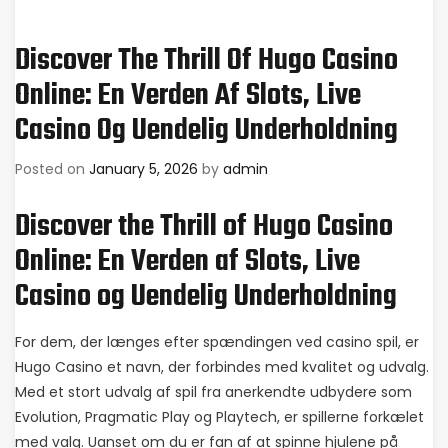
Discover The Thrill Of Hugo Casino
Online: En Verden Af Slots, Live
Casino Og Uendelig Underholdning
Posted on
January 5, 2026
by
admin
Discover the Thrill of Hugo Casino
Online: En Verden af Slots, Live
Casino og Uendelig Underholdning
For dem, der længes efter spændingen ved casino spil, er
Hugo Casino et navn, der forbindes med kvalitet og udvalg.
Med et stort udvalg af spil fra anerkendte udbydere som
Evolution, Pragmatic Play og Playtech, er spillerne forkælet
med valg. Uanset om du er fan af at spinne hjulene på