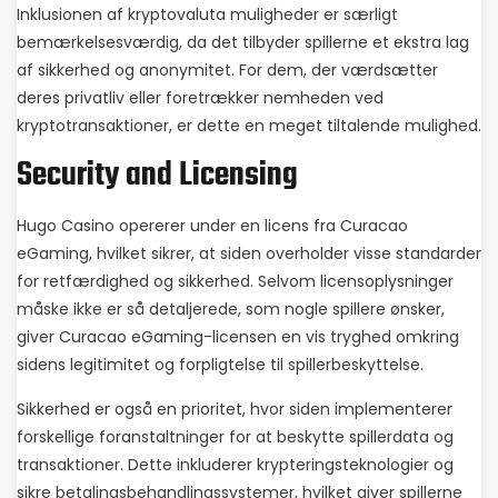
Inklusionen af kryptovaluta muligheder er særligt
bemærkelsesværdig, da det tilbyder spillerne et ekstra lag
af sikkerhed og anonymitet. For dem, der værdsætter
deres privatliv eller foretrækker nemheden ved
kryptotransaktioner, er dette en meget tiltalende mulighed.
Security and Licensing
Hugo Casino opererer under en licens fra Curacao
eGaming, hvilket sikrer, at siden overholder visse standarder
for retfærdighed og sikkerhed. Selvom licensoplysninger
måske ikke er så detaljerede, som nogle spillere ønsker,
giver Curacao eGaming-licensen en vis tryghed omkring
sidens legitimitet og forpligtelse til spillerbeskyttelse.
Sikkerhed er også en prioritet, hvor siden implementerer
forskellige foranstaltninger for at beskytte spillerdata og
transaktioner. Dette inkluderer krypteringsteknologier og
sikre betalingsbehandlingssystemer, hvilket giver spillerne