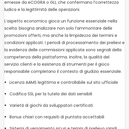
emesse da eCOGRA o GLI, che confermano l’correttezza
ludica e la legittimità delle operazioni.
L’aspetto economico gioca un funzione essenziale nella
scelta: bisogna analizzare non solo l’ammontare delle
promozioni offerti, ma anche la limpidezza dei termini e
condizioni applicati. I periodi di processamento dei prelievi e
la evidenza delle commissioni applicate sono segnali della
competenza della piattaforma. Inoltre, la qualità del
servizio clienti e la esistenza di strumenti per il gioco
responsabile completano il contesto di giudizio essenziale.
Licenza AAMS legittima e controllabile sul sito ufficiale
Codifica SSL per la tutela dei dati sensibili
Varietà di giochi da sviluppatori certificati
Bonus chiari con requisiti di puntata accettabili
Sistemi di versamento sicuri e tempi di prelievo rapidi