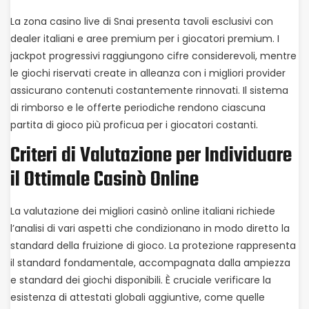
La zona casino live di Snai presenta tavoli esclusivi con
dealer italiani e aree premium per i giocatori premium. I
jackpot progressivi raggiungono cifre considerevoli, mentre
le giochi riservati create in alleanza con i migliori provider
assicurano contenuti costantemente rinnovati. Il sistema
di rimborso e le offerte periodiche rendono ciascuna
partita di gioco più proficua per i giocatori costanti.
Criteri di Valutazione per Individuare
il Ottimale Casinò Online
La valutazione dei migliori casinò online italiani richiede
l’analisi di vari aspetti che condizionano in modo diretto la
standard della fruizione di gioco. La protezione rappresenta
il standard fondamentale, accompagnata dalla ampiezza
e standard dei giochi disponibili. È cruciale verificare la
esistenza di attestati globali aggiuntive, come quelle