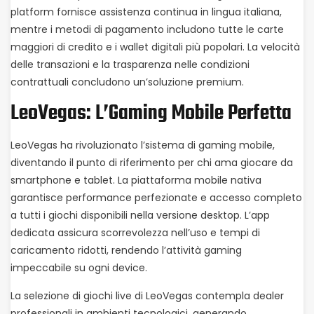
platform fornisce assistenza continua in lingua italiana,
mentre i metodi di pagamento includono tutte le carte
maggiori di credito e i wallet digitali più popolari. La velocità
delle transazioni e la trasparenza nelle condizioni
contrattuali concludono un’soluzione premium.
LeoVegas: L’Gaming Mobile Perfetta
LeoVegas ha rivoluzionato l’sistema di gaming mobile,
diventando il punto di riferimento per chi ama giocare da
smartphone e tablet. La piattaforma mobile nativa
garantisce performance perfezionate e accesso completo
a tutti i giochi disponibili nella versione desktop. L’app
dedicata assicura scorrevolezza nell’uso e tempi di
caricamento ridotti, rendendo l’attività gaming
impeccabile su ogni device.
La selezione di giochi live di LeoVegas contempla dealer
professionali in ambienti tecnologici, generando