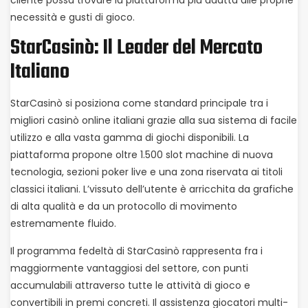
cliente possa trovare la piattaforma più adatta alle proprie
necessità e gusti di gioco.
StarCasinò: Il Leader del Mercato
Italiano
StarCasinò si posiziona come standard principale tra i
migliori casinò online italiani grazie alla sua sistema di facile
utilizzo e alla vasta gamma di giochi disponibili. La
piattaforma propone oltre 1.500 slot machine di nuova
tecnologia, sezioni poker live e una zona riservata ai titoli
classici italiani. L’vissuto dell’utente è arricchita da grafiche
di alta qualità e da un protocollo di movimento
estremamente fluido.
Il programma fedeltà di StarCasinò rappresenta fra i
maggiormente vantaggiosi del settore, con punti
accumulabili attraverso tutte le attività di gioco e
convertibili in premi concreti. Il assistenza giocatori multi-