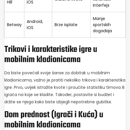
Hill
iOS
interfejs
Manje
Android,
Betway
Brze isplate
sportskih
iOS
događaja
Trikovi i karakteristike igre u
mobilnim kladionicama
Da biste povećali svoje šanse za dobitak u mobilnim
kladionicama, važno je pratiti nekoliko trikova i karakteristika
igre. Prvo, uvijek istražite kvote i proučite statistiku timova ili
igrača na koje se kladite. Također, postavite si budžet i
držite se njega kako biste izbjegli nepotrebne gubitke.
Dom prednost (Igrači i Kuća) u
mobilnim kladionicama