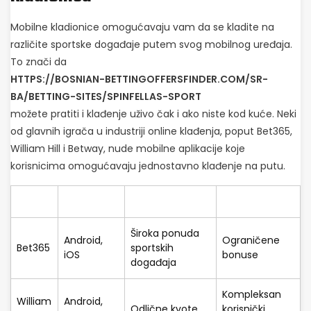
Mobilne kladionice omogućavaju vam da se kladite na
različite sportske događaje putem svog mobilnog uređaja.
To znači da
HTTPS://BOSNIAN-BETTINGOFFERSFINDER.COM/SR-
BA/BETTING-SITES/SPINFELLAS-SPORT
možete pratiti i klađenje uživo čak i ako niste kod kuće. Neki
od glavnih igrača u industriji online klađenja, poput Bet365,
William Hill i Betway, nude mobilne aplikacije koje
korisnicima omogućavaju jednostavno klađenje na putu.
Ime
Platforma
Prednosti
Mane
Široka ponuda
Android,
Ograničene
Bet365
sportskih
iOS
bonuse
događaja
Kompleksan
William
Android,
Odlične kvote
korisnički