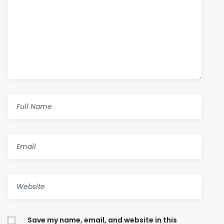
Save my name, email, and website in this