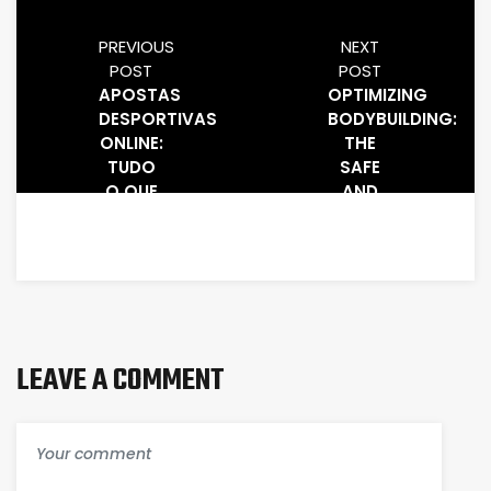
PREVIOUS
NEXT
POST
POST
APOSTAS
OPTIMIZING
DESPORTIVAS
BODYBUILDING:
ONLINE:
THE
TUDO
SAFE
O QUE
AND
PRECISA
EFFECTIVE
SABER
USE OF
PARA
PHARMACY
APOSTAR
STEROIDS
COM
SUCESSO
LEAVE A COMMENT