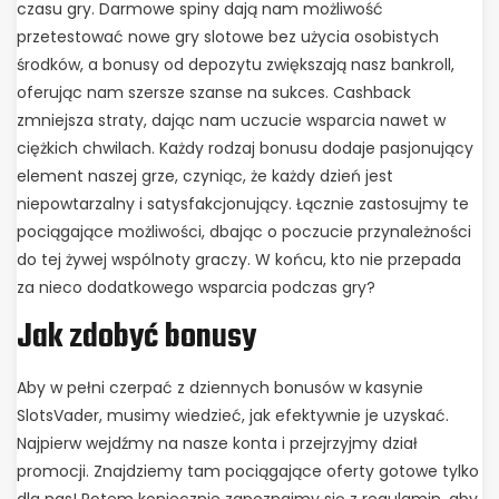
czasu gry. Darmowe spiny dają nam możliwość
przetestować nowe gry slotowe bez użycia osobistych
środków, a bonusy od depozytu zwiększają nasz bankroll,
oferując nam szersze szanse na sukces. Cashback
zmniejsza straty, dając nam uczucie wsparcia nawet w
ciężkich chwilach. Każdy rodzaj bonusu dodaje pasjonujący
element naszej grze, czyniąc, że każdy dzień jest
niepowtarzalny i satysfakcjonujący. Łącznie zastosujmy te
pociągające możliwości, dbając o poczucie przynależności
do tej żywej wspólnoty graczy. W końcu, kto nie przepada
za nieco dodatkowego wsparcia podczas gry?
Jak zdobyć bonusy
Aby w pełni czerpać z dziennych bonusów w kasynie
SlotsVader, musimy wiedzieć, jak efektywnie je uzyskać.
Najpierw wejdźmy na nasze konta i przejrzyjmy dział
promocji. Znajdziemy tam pociągające oferty gotowe tylko