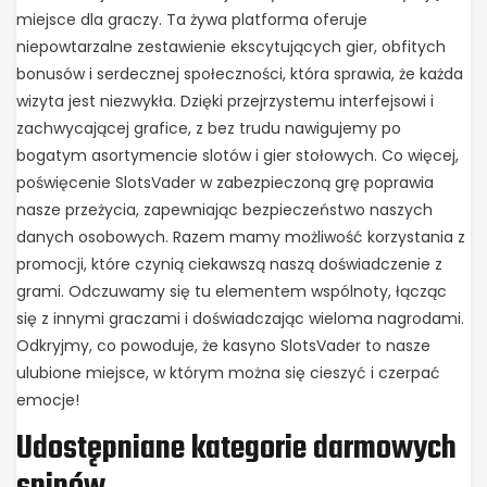
miejsce dla graczy. Ta żywa platforma oferuje
niepowtarzalne zestawienie ekscytujących gier, obfitych
bonusów i serdecznej społeczności, która sprawia, że każda
wizyta jest niezwykła. Dzięki przejrzystemu interfejsowi i
zachwycającej grafice, z bez trudu nawigujemy po
bogatym asortymencie slotów i gier stołowych. Co więcej,
poświęcenie SlotsVader w zabezpieczoną grę poprawia
nasze przeżycia, zapewniając bezpieczeństwo naszych
danych osobowych. Razem mamy możliwość korzystania z
promocji, które czynią ciekawszą naszą doświadczenie z
grami. Odczuwamy się tu elementem wspólnoty, łącząc
się z innymi graczami i doświadczając wieloma nagrodami.
Odkryjmy, co powoduje, że kasyno SlotsVader to nasze
ulubione miejsce, w którym można się cieszyć i czerpać
emocje!
Udostępniane kategorie darmowych