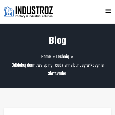
To
Blog
Home
Techniq
Odblokuj darmowe spiny i codzienne bonusy w kasynie
SlotsVader