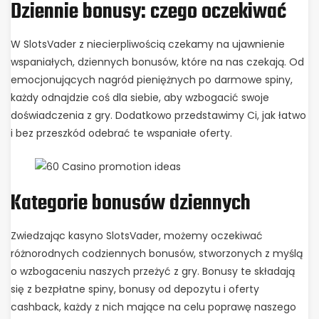
Dziennie bonusy: czego oczekiwać
W SlotsVader z niecierpliwością czekamy na ujawnienie
wspaniałych, dziennych bonusów, które na nas czekają. Od
emocjonujących nagród pieniężnych po darmowe spiny,
każdy odnajdzie coś dla siebie, aby wzbogacić swoje
doświadczenia z gry. Dodatkowo przedstawimy Ci, jak łatwo
i bez przeszkód odebrać te wspaniałe oferty.
Kategorie bonusów dziennych
Zwiedzając kasyno SlotsVader, możemy oczekiwać
różnorodnych codziennych bonusów, stworzonych z myślą
o wzbogaceniu naszych przeżyć z gry. Bonusy te składają
się z bezpłatne spiny, bonusy od depozytu i oferty
cashback, każdy z nich mające na celu poprawę naszego