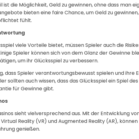
il ist die Möglichkeit, Geld zu gewinnen, ohne dass man e
elangebote bieten eine faire Chance, um Geld zu gewinne
flichtet fühlt.
antwortung
piel viele Vorteile bietet, müssen Spieler auch die Risik
Einige Spieler können sich von dem Glanz der Gewinne bl
ätigen, um ihr Glücksspiel zu verbessern.
tig, dass Spieler verantwortungsbewusst spielen und ihre 
ler sollten auch wissen, dass das Glücksspiel ein Spiel des 
antie für Gewinne gibt.
nos
asinos sieht vielversprechend aus. Mit der Entwicklung v
 Virtual Reality (VR) und Augmented Reality (AR), können 
fahrung genießen.