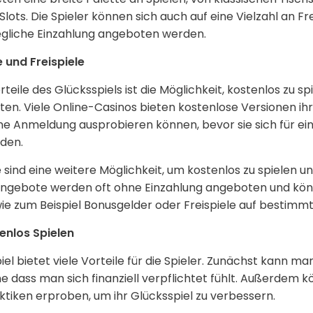
ots. Die Spieler können sich auch auf eine Vielzahl an F
jegliche Einzahlung angeboten werden.
 und Freispiele
teile des Glücksspiels ist die Möglichkeit, kostenlos zu sp
lten. Viele Online-Casinos bieten kostenlose Versionen ihr
ne Anmeldung ausprobieren können, bevor sie sich für ei
den.
 sind eine weitere Möglichkeit, um kostenlos zu spielen u
Angebote werden oft ohne Einzahlung angeboten und kö
e zum Beispiel Bonusgelder oder Freispiele auf bestimmt
enlos Spielen
el bietet viele Vorteile für die Spieler. Zunächst kann ma
e dass man sich finanziell verpflichtet fühlt. Außerdem k
ktiken erproben, um ihr Glücksspiel zu verbessern.