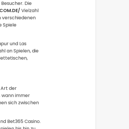
e Besucher. Die
.COM.DE/
Vielzahl
n verschiedenen
e Spiele
apur und Las
hl an Spielen, die
ettetischen,
 Art der
n, wann immer
nen sich zwischen
 und Bet365 Casino.
pielen bis hin zu