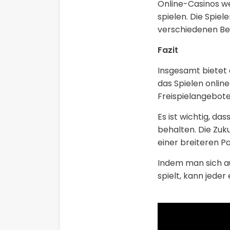
Online-Casinos wer
spielen. Die Spiel
verschiedenen Be
Fazit
Insgesamt bietet 
das Spielen onlin
Freispielangebot
Es ist wichtig, d
behalten. Die Zuk
einer breiteren Pa
Indem man sich au
spielt, kann jeder