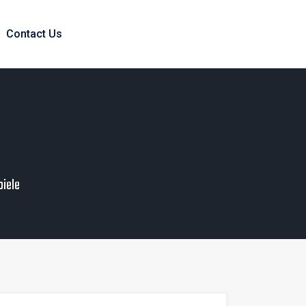
Contact Us
piele