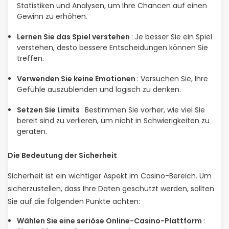
Statistiken und Analysen, um Ihre Chancen auf einen
Gewinn zu erhöhen.
Lernen Sie das Spiel verstehen
: Je besser Sie ein Spiel
verstehen, desto bessere Entscheidungen können Sie
treffen.
Verwenden Sie keine Emotionen
: Versuchen Sie, Ihre
Gefühle auszublenden und logisch zu denken.
Setzen Sie Limits
: Bestimmen Sie vorher, wie viel Sie
bereit sind zu verlieren, um nicht in Schwierigkeiten zu
geraten.
Die Bedeutung der Sicherheit
Sicherheit ist ein wichtiger Aspekt im Casino-Bereich. Um
sicherzustellen, dass Ihre Daten geschützt werden, sollten
Sie auf die folgenden Punkte achten:
Wählen Sie eine seriöse Online-Casino-Plattform
: