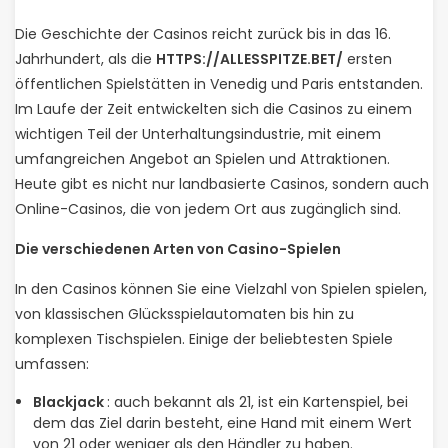
Die Geschichte der Casinos reicht zurück bis in das 16.
Jahrhundert, als die
HTTPS://ALLESSPITZE.BET/
ersten
öffentlichen Spielstätten in Venedig und Paris entstanden.
Im Laufe der Zeit entwickelten sich die Casinos zu einem
wichtigen Teil der Unterhaltungsindustrie, mit einem
umfangreichen Angebot an Spielen und Attraktionen.
Heute gibt es nicht nur landbasierte Casinos, sondern auch
Online-Casinos, die von jedem Ort aus zugänglich sind.
Die verschiedenen Arten von Casino-Spielen
In den Casinos können Sie eine Vielzahl von Spielen spielen,
von klassischen Glücksspielautomaten bis hin zu
komplexen Tischspielen. Einige der beliebtesten Spiele
umfassen:
Blackjack
: auch bekannt als 21, ist ein Kartenspiel, bei
dem das Ziel darin besteht, eine Hand mit einem Wert
von 21 oder weniger als den Händler zu haben.