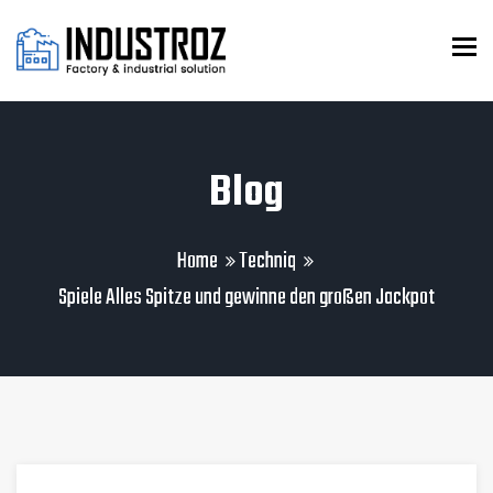
To
Blog
Home
Techniq
Spiele Alles Spitze und gewinne den großen Jackpot