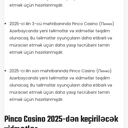
etmək üçün hazırlanmışdır.
2025-ci ilin 3-cü məhribanında Pinco Casino (Пинко)
Azərbaycanda yeni təlimatlar və xidmətlər təqdim
olunacaq. Bu təlimatlar oyunçuların daha etibarlı və
müraciət etmək üçün daha yaxşı təcrübəni təmin
etmək üçün hazırlanmışdır.
2025-ci ilin son məhribanında Pinco Casino (Пинко)
Azərbaycanda yeni təlimatlar və xidmətlər təqdim
olunacaq. Bu təlimatlar oyunçuların daha etibarlı və
müraciət etmək üçün daha yaxşı təcrübəni təmin
etmək üçün hazırlanmışdır.
Pinco Casino 2025-dən keçiriləcək