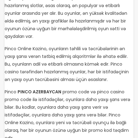
hazırlanmış slotlar, əsas olaraq, ən populyar və etibarlı
oyunlar arasında yer alır. Bu oyunlar, ən yüksək kvalitədən
əldə edilmiş, ən yaxşı grafiklər ilə hazırlanmışdır və hər bir
oyunun özünə uyğun bir mərhələləşdirilmiş oyun xətti və
qaydaları var.
Pinco Online Kazino, oyunların təhlili və təcrübələrinin ən
yaxşı şansı verən tətbiq edilmiş alqoritmlər ilə əhatə edilir.
Bu, oyunların adil və etibarlı olmasına kömək edir. Pinco
casino tərəfindən hazırlanmış oyunlar, hər bir istifadəçinin
ən yaxşı oyun təcrübəsini alması üçün əsaslanır.
Pinco
PINCO AZERBAYCAN
promo code və pinco casino
promo code ilə istifadəçilər, oyunlara daha yaxşı şans verə
bilər. Bu kodlar, oyunlara daha yaxşı şans verir və
istifadəçilər, oyunlara daha yaxşı şans verə bilər. Pinco
Online Kazino, oyunlara yeni və təcrübəli oyunçu ilə bağlı
olaraq, hər bir oyunun özünə uyğun bir promo kod təqdim