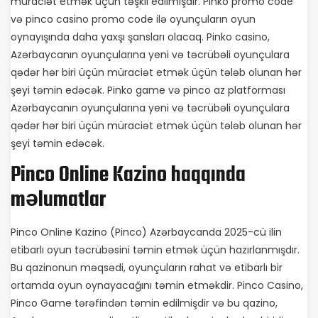
müraciət etmək üçün təşkil edilmişdir. Pinko promo code
və pinco casino promo code ilə oyunçuların oyun
oynayışında daha yaxşı şansları olacaq. Pinko casino,
Azərbaycanın oyunçularına yeni və təcrübəli oyunçulara
qədər hər biri üçün müraciət etmək üçün tələb olunan hər
şeyi təmin edəcək. Pinko game və pinco az platforması
Azərbaycanın oyunçularına yeni və təcrübəli oyunçulara
qədər hər biri üçün müraciət etmək üçün tələb olunan hər
şeyi təmin edəcək.
Pinco Online Kazino haqqında
məlumatlar
Pinco Online Kazino (Pinco) Azərbaycanda 2025-cü ilin
etibarlı oyun təcrübəsini təmin etmək üçün hazırlanmışdır.
Bu qazinonun məqsədi, oyunçuların rahat və etibarlı bir
ortamda oyun oynayacağını təmin etməkdir. Pinco Casino,
Pinco Game tərəfindən təmin edilmişdir və bu qazino,