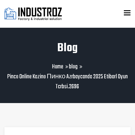
To
Blog
Home
blog
Pinco Online Kazino Пинко Azrbaycanda 2025 Etibarl Oyun
Tcrbsi.2696