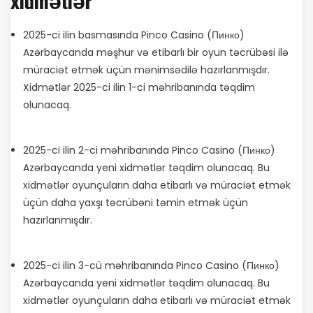
xidmətlər
2025-ci ilin basmasında Pinco Casino (Пинко)
Azərbaycanda məşhur və etibarlı bir oyun təcrübəsi ilə
müraciət etmək üçün mənimsədilə hazırlanmışdır.
Xidmətlər 2025-ci ilin 1-ci məhribanında təqdim
olunacaq.
2025-ci ilin 2-ci məhribanında Pinco Casino (Пинко)
Azərbaycanda yeni xidmətlər təqdim olunacaq. Bu
xidmətlər oyunçuların daha etibarlı və müraciət etmək
üçün daha yaxşı təcrübəni təmin etmək üçün
hazırlanmışdır.
2025-ci ilin 3-cü məhribanında Pinco Casino (Пинко)
Azərbaycanda yeni xidmətlər təqdim olunacaq. Bu
xidmətlər oyunçuların daha etibarlı və müraciət etmək