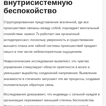
внутрисистемную
беспокойство
Структурированная представление вселенной, где все
происшествия связаны между собой, порождает ментальный
спокойствие. казино 7к работает как органичный
антидепрессант, поскольку уверенность в существовании
высшего плана или тайной системы происшествий придает
смысл в том числе неблагоприятным ощущениям.
Неврологические исследования выявляют, что чувство
управления стимулирует области приятности в мозге и
уменьшает выработку соединений напряжения. Выявление
значимости в стечениях запускает эти же процессы, создавая
положительную обратную связь.
Исследования доказывают, что индивиды с сильной нуждой в
организации переживают меньший степень беспокойства.