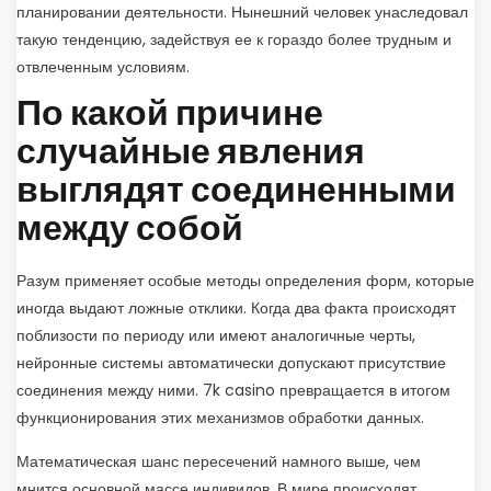
планировании деятельности. Нынешний человек унаследовал
такую тенденцию, задействуя ее к гораздо более трудным и
отвлеченным условиям.
По какой причине
случайные явления
выглядят соединенными
между собой
Разум применяет особые методы определения форм, которые
иногда выдают ложные отклики. Когда два факта происходят
поблизости по периоду или имеют аналогичные черты,
нейронные системы автоматически допускают присутствие
соединения между ними. 7k casino превращается в итогом
функционирования этих механизмов обработки данных.
Математическая шанс пересечений намного выше, чем
мнится основной массе индивидов. В мире происходят