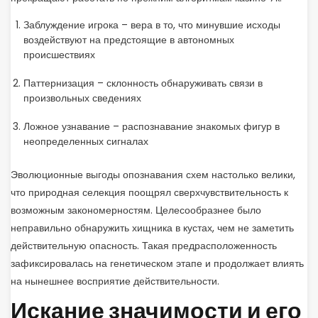
Заблуждение игрока – вера в то, что минувшие исходы
воздействуют на предстоящие в автономных
происшествиях
Паттернизация – склонность обнаруживать связи в
произвольных сведениях
Ложное узнавание – распознавание знакомых фигур в
неопределенных сигналах
Эволюционные выгоды опознавания схем настолько велики,
что природная селекция поощрял сверхчувствительность к
возможным закономерностям. Целесообразнее было
неправильно обнаружить хищника в кустах, чем не заметить
действительную опасность. Такая предрасположенность
зафиксировалась на генетическом этапе и продолжает влиять
на нынешнее восприятие действительности.
Искание значимости и его