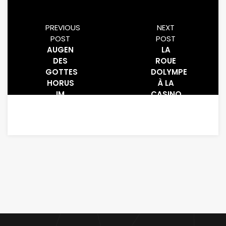
PREVIOUS
NEXT
POST
POST
AUGEN
LA
DES
ROUE
GOTTES
DOLYMPE
HORUS
À LA
IM
CASINO
GLÜCKSSPIELAUTOMATEN
EYE OF
HORUS
SLOT