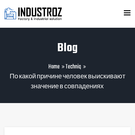
To
Blog
Home
Techniq
По какой причине человек выискивают
значение в совпадениях