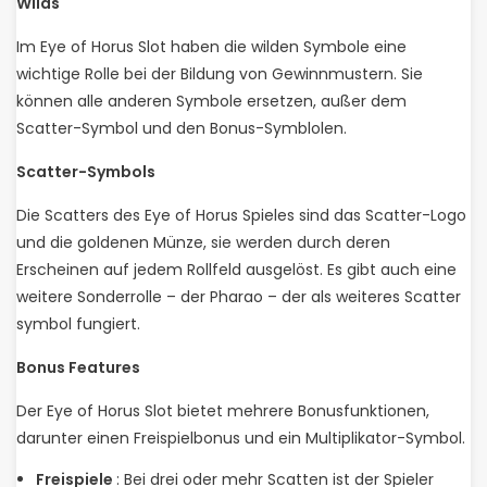
Wilds
Im Eye of Horus Slot haben die wilden Symbole eine
wichtige Rolle bei der Bildung von Gewinnmustern. Sie
können alle anderen Symbole ersetzen, außer dem
Scatter-Symbol und den Bonus-Symblolen.
Scatter-Symbols
Die Scatters des Eye of Horus Spieles sind das Scatter-Logo
und die goldenen Münze, sie werden durch deren
Erscheinen auf jedem Rollfeld ausgelöst. Es gibt auch eine
weitere Sonderrolle – der Pharao – der als weiteres Scatter
symbol fungiert.
Bonus Features
Der Eye of Horus Slot bietet mehrere Bonusfunktionen,
darunter einen Freispielbonus und ein Multiplikator-Symbol.
Freispiele
: Bei drei oder mehr Scatten ist der Spieler