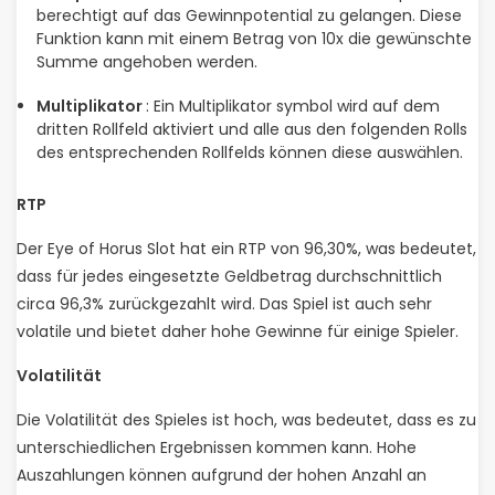
berechtigt auf das Gewinnpotential zu gelangen. Diese
Funktion kann mit einem Betrag von 10x die gewünschte
Summe angehoben werden.
Multiplikator
: Ein Multiplikator symbol wird auf dem
dritten Rollfeld aktiviert und alle aus den folgenden Rolls
des entsprechenden Rollfelds können diese auswählen.
RTP
Der Eye of Horus Slot hat ein RTP von 96,30%, was bedeutet,
dass für jedes eingesetzte Geldbetrag durchschnittlich
circa 96,3% zurückgezahlt wird. Das Spiel ist auch sehr
volatile und bietet daher hohe Gewinne für einige Spieler.
Volatilität
Die Volatilität des Spieles ist hoch, was bedeutet, dass es zu
unterschiedlichen Ergebnissen kommen kann. Hohe
Auszahlungen können aufgrund der hohen Anzahl an