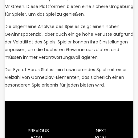
Mr Green. Diese Plattformen bieten eine sichere Umgebung
für Spieler, um das Spiel zu genießen.
Die allgemeine Analyse des Spieles zeigt einen hohen
Gewinnspotenzial, aber auch einige hohe Verluste aufgrund
der Volatilität des Spiels. Spieler können ihre Einstellungen
anpassen, um die höchsten Gewinne auszuloten und
müssen immer verantwortungsvoll agieren.
Der Eye of Horus Slot ist ein faszinierendes Spiel mit einer
Vielzahl von Gameplay-Elementen, das sicherlich einen
besonderen Spielerlebnis für jeden bieten wird.
PREVIOUS
NEXT
POST
POST