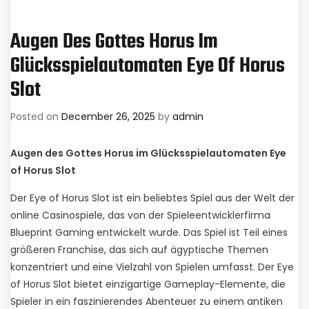
Augen Des Gottes Horus Im
Glücksspielautomaten Eye Of Horus
Slot
Posted on
December 26, 2025
by
admin
Augen des Gottes Horus im Glücksspielautomaten Eye
of Horus Slot
Der Eye of Horus Slot ist ein beliebtes Spiel aus der Welt der
online Casinospiele, das von der Spieleentwicklerfirma
Blueprint Gaming entwickelt wurde. Das Spiel ist Teil eines
größeren Franchise, das sich auf ägyptische Themen
konzentriert und eine Vielzahl von Spielen umfasst. Der Eye
of Horus Slot bietet einzigartige Gameplay-Elemente, die
Spieler in ein faszinierendes Abenteuer zu einem antiken