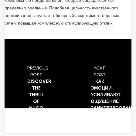
комплексные представления, которые ощущаются как
предельно реальные. Подобная цельность чувственного
переживания запускает обширный ассортимент нервных
сетей, повышая комплексную стимулирующую отклик.
PREVIOUS
NEXT
POST
POST
DISCOVER
КАК
THE
ЭМОЦИИ
THRILL
УСИЛИВАЮТ
OF
ОЩУЩЕНИЕ
HUGO
ЗАИНТЕРЕСОВАНН
CASINO
ONLINE:
EN
VERDEN