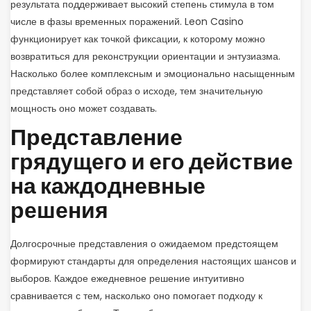
результата поддерживает высокий степень стимула в том
числе в фазы временных поражений. Leon Casino
функционирует как точкой фиксации, к которому можно
возвратиться для реконструкции ориентации и энтузиазма.
Насколько более комплексным и эмоционально насыщенным
представляет собой образ о исходе, тем значительную
мощность оно может создавать.
Представление
грядущего и его действие
на каждодневные
решения
Долгосрочные представления о ожидаемом предстоящем
формируют стандарты для определения настоящих шансов и
выборов. Каждое ежедневное решение интуитивно
сравнивается с тем, насколько оно помогает подходу к