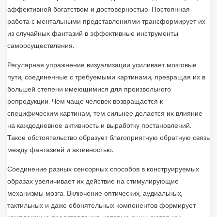
аффективной богатством и достоверностью. Постоянная
работа с ментальными представлениями трансформирует их
из случайных фантазий в эффективные инструменты
самоосуществления.
Регулярная упражнение визуализации усиливает мозговые
пути, соединенные с требуемыми картинами, превращая их в
большей степени имеющимися для произвольного
репродукции. Чем чаще человек возвращается к
специфическим картинам, тем сильнее делается их влияние
на каждодневное активность и выработку постановлений.
Такое обстоятельство образует благоприятную обратную связь
между фантазией и активностью.
Соединение разных сенсорных способов в конструируемых
образах увеличивает их действие на стимулирующие
механизмы мозга. Включение оптических, аудиальных,
тактильных и даже обонятельных компонентов формирует