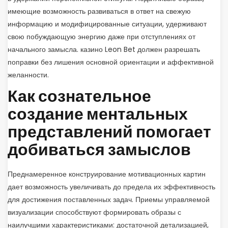
имеющие возможность развиваться в ответ на свежую
информацию и модифицированные ситуации, удерживают
свою побуждающую энергию даже при отступлениях от
начального замысла. казино Leon Bet должен разрешать
поправки без лишения основной ориентации и аффективной
желанности.
Как сознательное
создание ментальных
представлений помогает
добиваться замыслов
Преднамеренное конструирование мотивационных картин
дает возможность увеличивать до предела их эффективность
для достижения поставленных задач. Приемы управляемой
визуализации способствуют формировать образы с
наилучшими характеристиками: достаточной детализацией,