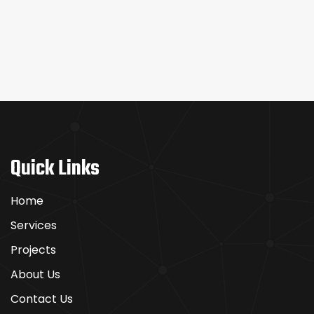
AF
SLOTS,
LIVE
CASINO
OG
UENDELIG
UNDERHOLDNING
Quick Links
Home
Services
Projects
About Us
Contact Us