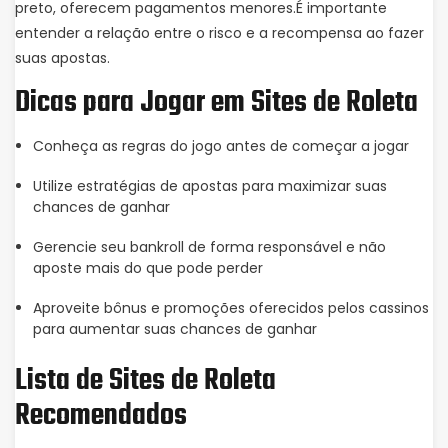
preto, oferecem pagamentos menores.É importante
entender a relação entre o risco e a recompensa ao fazer
suas apostas.
Dicas para Jogar em Sites de Roleta
Conheça as regras do jogo antes de começar a jogar
Utilize estratégias de apostas para maximizar suas
chances de ganhar
Gerencie seu bankroll de forma responsável e não
aposte mais do que pode perder
Aproveite bônus e promoções oferecidos pelos cassinos
para aumentar suas chances de ganhar
Lista de Sites de Roleta
Recomendados