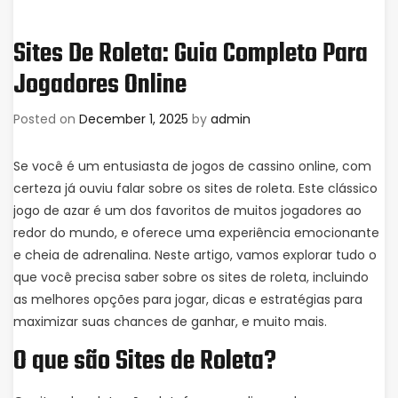
Sites De Roleta: Guia Completo Para
Jogadores Online
Posted on
December 1, 2025
by
admin
Se você é um entusiasta de jogos de cassino online, com
certeza já ouviu falar sobre os sites de roleta. Este clássico
jogo de azar é um dos favoritos de muitos jogadores ao
redor do mundo, e oferece uma experiência emocionante
e cheia de adrenalina. Neste artigo, vamos explorar tudo o
que você precisa saber sobre os sites de roleta, incluindo
as
melhores opções para jogar, dicas e estratégias para
maximizar suas chances de ganhar, e muito mais.
O que são Sites de Roleta?