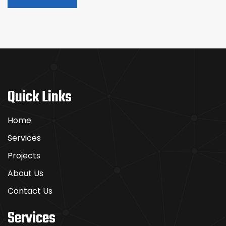
Quick Links
Home
Services
Projects
About Us
Contact Us
Services