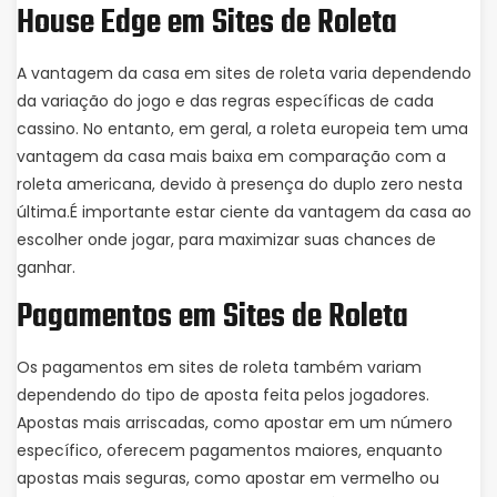
House Edge em Sites de Roleta
A vantagem da casa em sites de roleta varia dependendo
da variação do jogo e das regras específicas de cada
cassino. No entanto, em geral, a roleta europeia tem uma
vantagem da casa mais baixa em comparação com a
roleta americana, devido à presença do duplo zero nesta
última.É importante estar ciente da vantagem da casa ao
escolher onde jogar, para maximizar suas chances de
ganhar.
Pagamentos em Sites de Roleta
Os pagamentos em sites de roleta também variam
dependendo do tipo de aposta feita pelos jogadores.
Apostas mais arriscadas, como apostar em um número
específico, oferecem pagamentos maiores, enquanto
apostas mais seguras, como apostar em vermelho ou